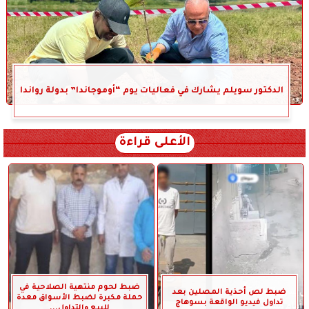
الدكتور سويلم يشارك في فعاليات يوم “أوموجاندا” بدولة رواندا
الأعلى قراءة
ضبط لحوم منتهية الصلاحية في
ضبط لص أحذية المصلين بعد
حملة مكبرة لضبط الأسواق معدة
تداول فيديو الواقعة بسوهاج
للبيع والتداول...