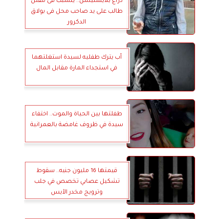
ذراع بلايستيشن.. يتسبب فى مقتل
طالب على يد صاحب محل فى بولاق
الدكرور
أب يترك طفليه لسيدة استغلتهما
في استجداء المارة مقابل المال
طفلتها بين الحياة والموت.. اختفاء
سيدة في ظروف غامضة بالعمرانية
قيمتها 16 مليون جنيه.. سقوط
تشكيل عصابي تخصص في جلب
وترويج مخدر الآيس