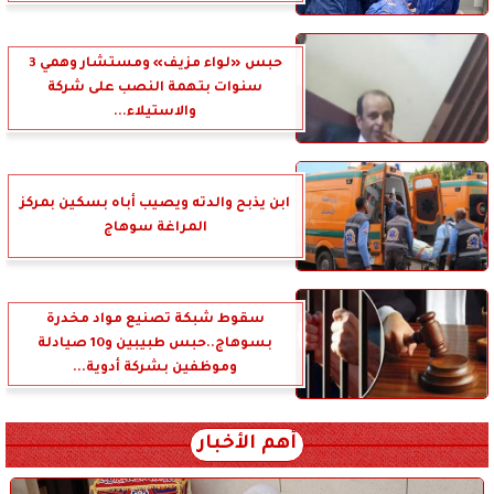
حبس «لواء مزيف» ومستشار وهمي 3
سنوات بتهمة النصب على شركة
والاستيلاء...
ابن يذبح والدته ويصيب أباه بسكين بمركز
المراغة سوهاج
سقوط شبكة تصنيع مواد مخدرة
بسوهاج..حبس طبيبين و10 صيادلة
وموظفين بشركة أدوية...
أهم الأخبار