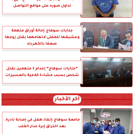
تداول صوره على مواقع التواصل
جنايات سوهاج :إحالة أوراق متهمة
وعشيقها للمفتى لاتهامهما بقتل زوجها
صعقا بالكهرباء
”جنايات سوهاج” إعدام 3 متهمين بقتل
شخص بسبب مشادة كلامية بالعسيرات
آخر الأخبار
جامعة سوهاج :إنقاذ طفل في إصابة نادرة.
بعد اختراق إبرة جدار القلب