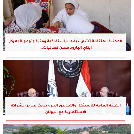
المكتبة المتنقلة تشارك بفعاليات ثقافية وفنية وتوعوية بمركز
إيتاي البارود ضمن فعاليات...
الهيئة العامة للاستثمار والمناطق الحرة تبحث تعزيز الشراكة
الاستثمارية مع اليونان