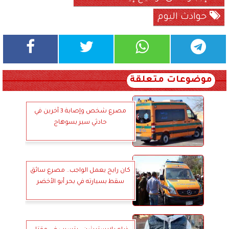
حوادث اليوم
موضوعات متعلقة
مصرع شخص وإصابة 3 آخرين في
حادثي سير بسوهاج
كان رايح يعمل الواجب.. مصرع سائق
سقط بسيارته في بحر أبو الأخضر