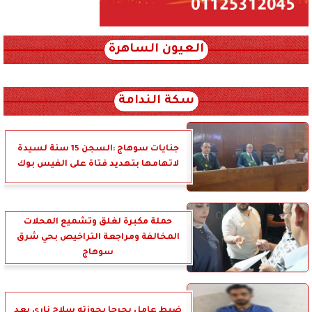
العيون الساهرة
xml_json/rss/~12.xml x0n not found
سكة الندامة
جنايات سوهاج :السجن 15 سنة لسيدة
لاتهامها بتهديد فتاة على الفيس بوك
حملة مكبرة لغلق وتشميع المحلات
المخالفة ومراجعة التراخيص بحي شرق
سوهاج
ضبط عامل بجرجا بحوزته سلاح ناري بعد