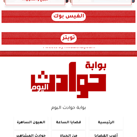
الفيس بوك
تويتر
Tweets by hwadithalyoum
بوابة حوادث اليوم
الرئيسية
قضايا الساعة
العيون الساهرة
أغرب القضايا
من الحياة
حوادث المشاهير