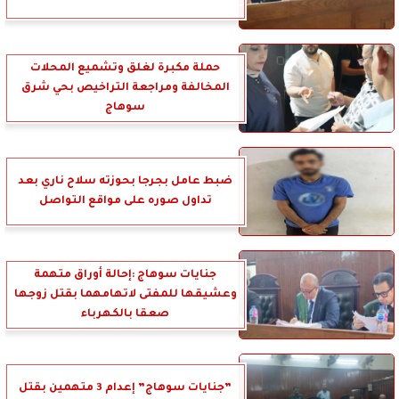
حملة مكبرة لغلق وتشميع المحلات
المخالفة ومراجعة التراخيص بحي شرق
سوهاج
ضبط عامل بجرجا بحوزته سلاح ناري بعد
تداول صوره على مواقع التواصل
جنايات سوهاج :إحالة أوراق متهمة
وعشيقها للمفتى لاتهامهما بقتل زوجها
صعقا بالكهرباء
”جنايات سوهاج” إعدام 3 متهمين بقتل