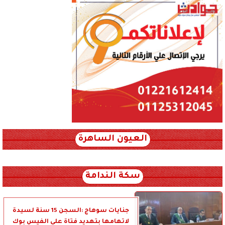
العيون الساهرة
xml_json/rss/~12.xml x0n not found
سكة الندامة
جنايات سوهاج :السجن 15 سنة لسيدة
لاتهامها بتهديد فتاة على الفيس بوك