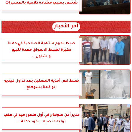
شخص بسبب مشادة كلامية بالعسيرات
آخر الأخبار
ضبط لحوم منتهية الصلاحية في حملة
مكبرة لضبط الأسواق معدة للبيع
والتداول...
ضبط لص أحذية المصلين بعد تداول فيديو
الواقعة بسوهاج
مدير أمن سوهاج في أول ظهور ميداني عقب
توليه منصبه.. يقود حملة...