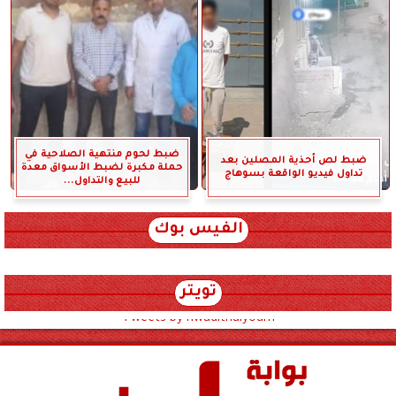
ضبط لحوم منتهية الصلاحية في
ضبط لص أحذية المصلين بعد
حملة مكبرة لضبط الأسواق معدة
تداول فيديو الواقعة بسوهاج
للبيع والتداول...
الفيس بوك
تويتر
Tweets by hwadithalyoum