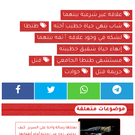
علاقة غير شرعية بينهما
شاب ينهي حياة خطيب أخته
طنطا
لشكه في وجود علاقه ٱثمه بينهما
إنهاء حياة شقيق خطيبته
مستشفى طنطا الجامعي
قتل
جريمة قتل
حوادث
موضوعات متعلقة
بعتلها رسالة واحنا على السرير.. كيف
تخلص زوج من زوجته أمام أطفالها