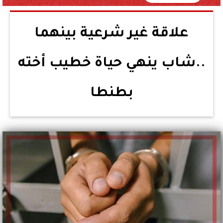
علاقة غير شرعية بينهما
..شاب ينهي حياة خطيب أخته
بطنطا