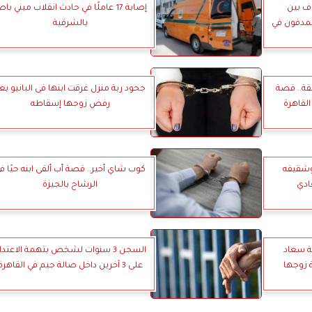
ف بين
إصابة 17 عاملًا في حادث انقلاب ميني ب
مدفون في
بالشرقية
قة.. قصة
جحود ربة منزل غرقت ابنها فى البانيو بع
لقاهرة
رفض زوجها إسقاطه
وشقيقه
كوب شاي أخير.. قصة أب ألقى ابنه حيًا ف
ادي
الرشاح بالجيزة
لة سعاد
السجن 3 سنوات لشخص بتهمة الاعتدا
ة زوجها
على 3 آخرين داخل صالة جيم في القاهرة