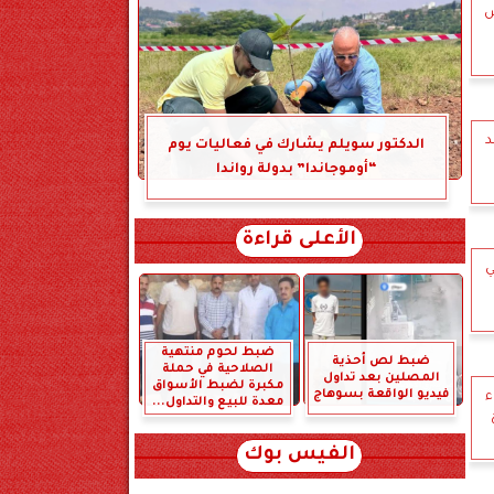
اص
د
الدكتور سويلم يشارك في فعاليات يوم
“أوموجاندا” بدولة رواندا
الأعلى قراءة
ي
ضبط لحوم منتهية
ضبط لص أحذية
الصلاحية في حملة
المصلين بعد تداول
مكبرة لضبط الأسواق
فيديو الواقعة بسوهاج
ء
معدة للبيع والتداول...
الفيس بوك