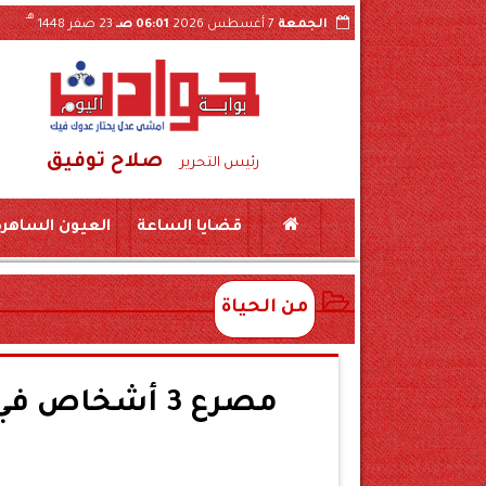
هـ
الجمعة
7 أغسطس 2026
06:01 صـ
23 صفر 1448
صلاح توفيق
ة بجرجا
سقوط شبكة تصنيع مواد مخدرة بسوهاج..حبس طبيبين و10 صيادلة وموظفين بشرك
رئيس التحرير
قضايا الساعة
العيون الساهرة
من الحياة
مصرع 3 أشخاص