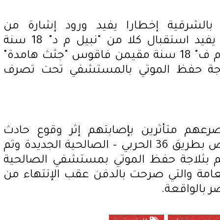
 بالشرقية إخطارا يفيد ورود إشارة من
مستشفي الصالحية الجديدة يفيد استقبال كلا من "نبيل م د" 18 سنة
و"يسري ا م" 28 سنة و"كريم م ف" 18 سنة مقيمن فاقوس "جثث هامدة"
لاجة حفظ الموتي بالمستشفي تحت تصرف
رعهم متأثرين بإصابتهم إثر وقوع حادث
تصادم سيارتين ربع نقل ببعض بطريق 36 الحربي – الصالحية الجديدة وتم
م بثلاجة حفظ الموتي بمستشفي الصالحية
عامة والتي صرحت بالدفن عقب الإنتهاء من
ر بالواقعة.