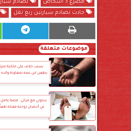
مصرع 3 أشخاص
تصادم سيارت
حادث تصادم سيارتين ربع نقل
ح
موضوعات متعلقة
بسبب خلاف على ملكية منزل
يطعن ابن عمه بمعاونة والده
بيخوني مع مراتي.. قصة عامل ش
في أحضان زوجته فقتله طعنً