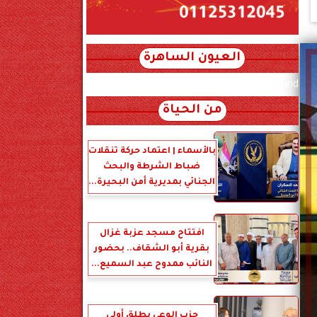
العيون الساهرة
xml_json/rss/~12.xml x0n not found
من الحياة
بالأسماء | اعتماد حركة تنقلات
ضباط الشرطة والبحث
الجنائي بمديرية أمن البحيرة...
افتتاح مسجد عزبة غزال
بقرية أبو الشقاف.. بحضور
النائب ممدوح عبد السميع...
حزب الوعي يطلق أولى