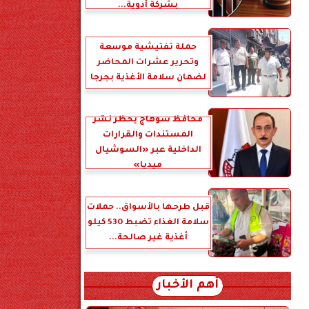
بشركة أدوية...
حملة تفتيشية موسعة
وتحرير عشرات المحاضر
لضمان سلامة الأغذية بجرجا
محافظ سوهاج يحظر نشر
المستندات والقرارات
الداخلية عبر «السوشيال
ميديا»
قبل طرحها بالأسواق.. حملات
سلامة الغذاء تضبط 530 كيلو
أغذية غير صالحة...
أهم الأخبار