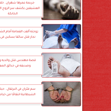
جريمة عمرها شهران.. خلا
العشيقين يكشف سر الزوج ال
الخانكة
زوجته ألقت القمامة أمام الش
نجار قتل سائقا بسكين فى ا
قصة مهندس قتل والديه 
وصديقه في حدائق المع
سم فئران في البرتقال.. حي
الشيطانية انتقامًا من خيان