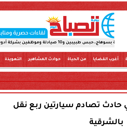
ة أدوية 15 يومًا على ذمة التحقيقات
أغرب القضايا
من الحياة
حوادث المشاهير
التعويذة
 في حادث تصادم سيارتين ربع نقل
بالشرقية