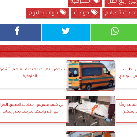
ين ربع نقل
الشرقية
ادث تصادم
حوادث
حوادث اليوم
.. طالب
شخص ينهي حياته بحبة الغلة في أشمو
 في سوهاج
بالمنوفية
اهد رجلًا
في شقة عبقرينو.. حكايات العشق الحرا
ا بسكين
مع الأم وابنتها بجريمة ذبيح إمبابة