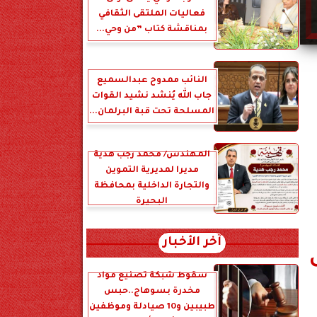
فعاليات الملتقى الثقافي
بمناقشة كتاب ”من وحي...
النائب ممدوح عبدالسميع
جاب الله يُنشد نشيد القوات
المسلحة تحت قبة البرلمان...
المهندس/ محمد رجب هدية
مديرا لمديرية التموين
والتجارة الداخلية بمحافظة
البحيرة
آخر الأخبار
سقوط شبكة تصنيع مواد
مخدرة بسوهاج..حبس
طبيبين و10 صيادلة وموظفين