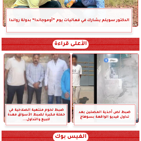
الدكتور سويلم يشارك في فعاليات يوم “أوموجاندا” بدولة رواندا
الأعلى قراءة
ضبط لحوم منتهية الصلاحية في
ضبط لص أحذية المصلين بعد
حملة مكبرة لضبط الأسواق معدة
تداول فيديو الواقعة بسوهاج
للبيع والتداول...
الفيس بوك