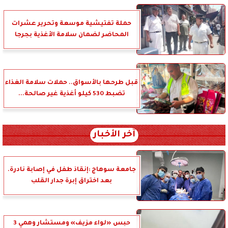
حملة تفتيشية موسعة وتحرير عشرات
المحاضر لضمان سلامة الأغذية بجرجا
قبل طرحها بالأسواق.. حملات سلامة الغذاء
تضبط 530 كيلو أغذية غير صالحة...
آخر الأخبار
جامعة سوهاج :إنقاذ طفل في إصابة نادرة.
بعد اختراق إبرة جدار القلب
حبس «لواء مزيف» ومستشار وهمي 3