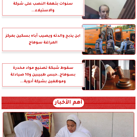
سنوات بتهمة النصب على شركة
والاستيلاء...
ابن يذبح والدته ويصيب أباه بسكين بمركز
المراغة سوهاج
سقوط شبكة تصنيع مواد مخدرة
بسوهاج..حبس طبيبين و10 صيادلة
وموظفين بشركة أدوية...
أهم الأخبار