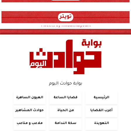
تويتر
Tweets by hwadithalyoum
بوابة حوادث اليوم
الرئيسية
قضايا الساعة
العيون الساهرة
أغرب القضايا
من الحياة
حوادث المشاهير
التعويذة
سكة الندامة
ملاعب و متاعب