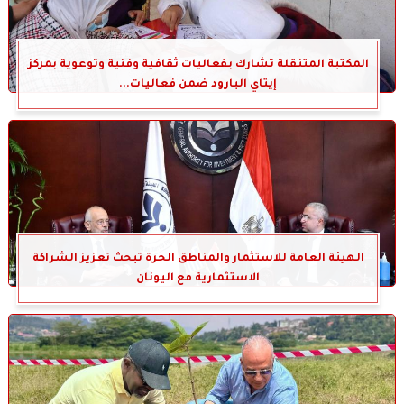
المكتبة المتنقلة تشارك بفعاليات ثقافية وفنية وتوعوية بمركز
إيتاي البارود ضمن فعاليات...
الهيئة العامة للاستثمار والمناطق الحرة تبحث تعزيز الشراكة
الاستثمارية مع اليونان