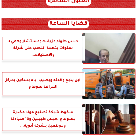
العيون الساهرة
xml_json/rss/~12.xml x0n not found
قضايا الساعة
حبس «لواء مزيف» ومستشار وهمي 3
سنوات بتهمة النصب على شركة
والاستيلاء...
ابن يذبح والدته ويصيب أباه بسكين بمركز
المراغة سوهاج
سقوط شبكة تصنيع مواد مخدرة
بسوهاج..حبس طبيبين و10 صيادلة
وموظفين بشركة أدوية...