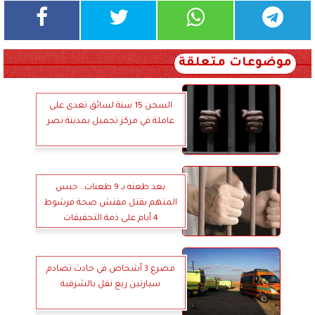
موضوعات متعلقة
السجن 15 سنة لسائق تعدى على
عاملة في مركز تجميل بمدينة نصر
بعد طعنه بـ 9 طعنات.. حبس
المتهم بقتل مفتش صحة فرشوط
4 أيام على ذمة التحقيقات
مصرع 3 أشخاص في حادث تصادم
سيارتين ربع نقل بالشرقية