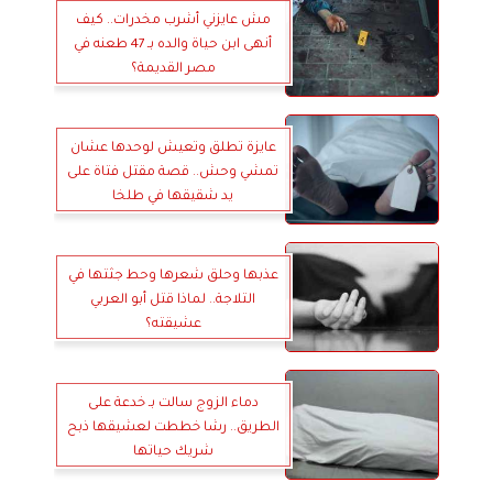
مش عايزني أشرب مخدرات.. كيف
أنهى ابن حياة والده بـ 47 طعنه في
مصر القديمة؟
عايزة تطلق وتعيش لوحدها عشان
تمشي وحش.. قصة مقتل فتاة على
يد شقيقها في طلخا
عذبها وحلق شعرها وحط جثتها في
التلاجة.. لماذا قتل أبو العربي
عشيقته؟
دماء الزوج سالت بـ خدعة على
الطريق.. رشا خططت لعشيقها ذبح
شريك حياتها