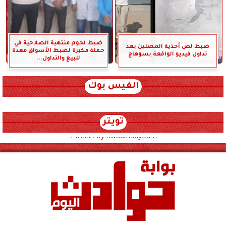
ضبط لحوم منتهية الصلاحية في
ضبط لص أحذية المصلين بعد
حملة مكبرة لضبط الأسواق معدة
تداول فيديو الواقعة بسوهاج
للبيع والتداول...
الفيس بوك
تويتر
Tweets by hwadithalyoum