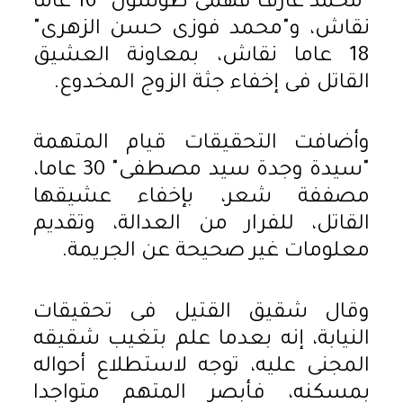
"محمد عارف فهمى طوسون" 16 عاما
نقاش، و"محمد فوزى حسن الزهرى"
18 عاما نقاش، بمعاونة العشيق
القاتل فى إخفاء جثة الزوج المخدوع.
وأضافت التحقيقات قيام المتهمة
"سيدة وجدة سيد مصطفى" 30 عاما،
مصففة شعر، بإخفاء عشيقها
القاتل، للفرار من العدالة، وتقديم
معلومات غير صحيحة عن الجريمة.
وقال شقيق القتيل فى تحقيقات
النيابة، إنه بعدما علم بتغيب شقيقه
المجنى عليه، توجه لاستطلاع أحواله
بمسكنه، فأبصر المتهم متواجدا