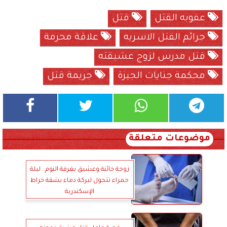
عقوبه القتل
قتل
جرائم القتل الاسريه
علاقة محرمة
قتل مدرس لزوج عشيقته
محكمة جنايات الجيزة
جريمة قتل
موضوعات متعلقة
زوجة خائنة وعشيق بغرفة النوم.. ليلة
حمراء تتحول لبركة دماء بشقة خراط
الإسكندرية