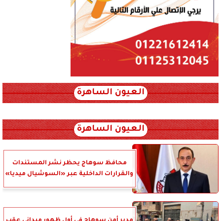
العيون الساهرة
xml_json/rss/~12.xml x0n not found
العيون الساهرة
محافظ سوهاج يحظر نشر المستندات
والقرارات الداخلية عبر «السوشيال ميديا»
مدير أمن سوهاج في أول ظهور ميداني عقب