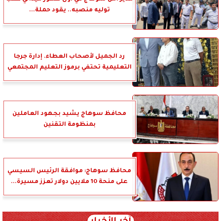
توليه منصبه.. يقود حملة...
رد الجميل لأصحاب العطاء. إدارة جرجا
التعليمية تحتفي برموز التعليم المجتمعي
محافظ سوهاج يشيد بجهود العاملين
بمنظومة التقنين
محافظ سوهاج: موافقة الرئيس السيسي
على منحة 10 ملايين دولار تعزز مسيرة...