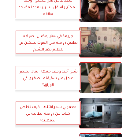
قصة عامل قتل عشيق زوجته
المختبئ أسفل السرير بعدما فضحه
هاتفه
جريمة في نهار رمضان : صياد»
يطعن زوجته حتى الموت بسكين في
بلطيم بكفرالشيخ
شنق أخته وقعد جنبها.. لماذا تخلص
عامل من شقيقته الصغرى في
الوراق؟
معمولي سحر اقتلها.. كيف تخلص
شاب من زوجته الطالبة في
الدقهلية؟