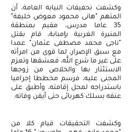
وكشفت تحقيقات النيابة العامة، أن
المتهم "هانى محمود معوض خليفة"
35 عاما مدرس، مقيم بمنطقة
المنيرة الغربية بإمبابة، قام بقتل
"ناجى محمد مصطفى عثمان" عمدا
مع سبق الإصرار، لما قوى من امرأته
على غير ما شرع الله، فعشقها وتعزم
الاستئثار بها والخلاص من زوجها
المجنى عليه، فرسم مخططا إجراميا
باستدراجه لمحل إقامته، وأطبق على
عنقه بسلك كهربائى حتى أيقن وفاته.
وكشفت التحقيقات قيام كلا من