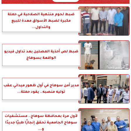
ضبط لحوم منتهية الصلاحية في حملة
مكبرة لضبط الأسواق معدة للبيع
والتداول...
ضبط لص أحذية المصلين بعد تداول فيديو
الواقعة بسوهاج
مدير أمن سوهاج في أول ظهور ميداني عقب
توليه منصبه.. يقود حملة...
لأول مرة بمحافظة سوهاج.. مستشفيات
سوهاج الجامعية تحقق إنجازًا طبيًا جديدًا
و...