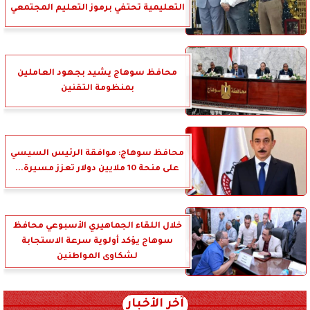
التعليمية تحتفي برموز التعليم المجتمعي
محافظ سوهاج يشيد بجهود العاملين
بمنظومة التقنين
محافظ سوهاج: موافقة الرئيس السيسي
على منحة 10 ملايين دولار تعزز مسيرة...
خلال اللقاء الجماهيري الأسبوعي محافظ
سوهاج يؤكد أولوية سرعة الاستجابة
لشكاوى المواطنين
آخر الأخبار