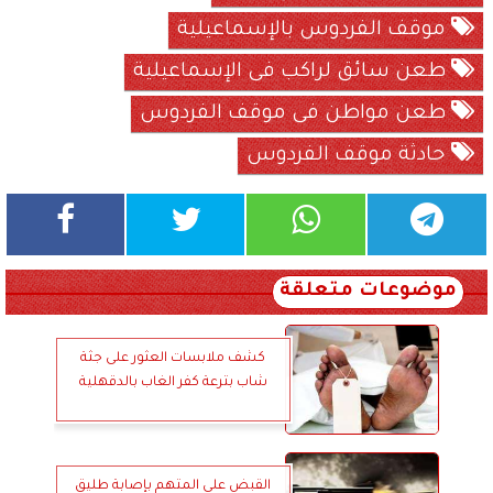
موقف الفردوس بالإسماعيلية
طعن سائق لراكب فى الإسماعيلية
طعن مواطن فى موقف الفردوس
حادثة موقف الفردوس
موضوعات متعلقة
كشف ملابسات العثور على جثة
شاب بترعة كفر الغاب بالدقهلية
القبض على المتهم بإصابة طليق