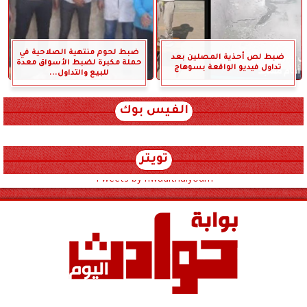
ضبط لحوم منتهية الصلاحية في
ضبط لص أحذية المصلين بعد
حملة مكبرة لضبط الأسواق معدة
تداول فيديو الواقعة بسوهاج
للبيع والتداول...
الفيس بوك
تويتر
Tweets by hwadithalyoum