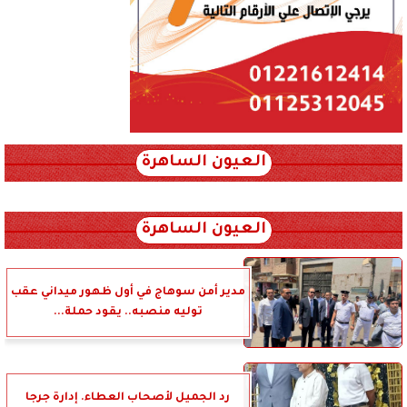
العيون الساهرة
xml_json/rss/~12.xml x0n not found
العيون الساهرة
مدير أمن سوهاج في أول ظهور ميداني عقب
توليه منصبه.. يقود حملة...
رد الجميل لأصحاب العطاء. إدارة جرجا