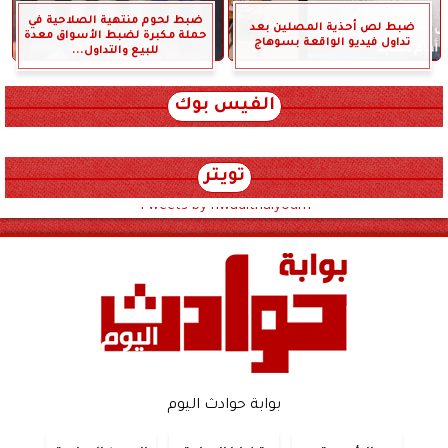
ضبط لحوم منتهية الصلاحية في
ضبط لص أحذية المصلين بعد
حملة مكبرة لضبط الأسواق معدة
تداول فيديو الواقعة بسوهاج
للبيع والتداول...
الفيس بوك
تويتر
Tweets by hwadithalyoum
بوابة حوادث اليوم