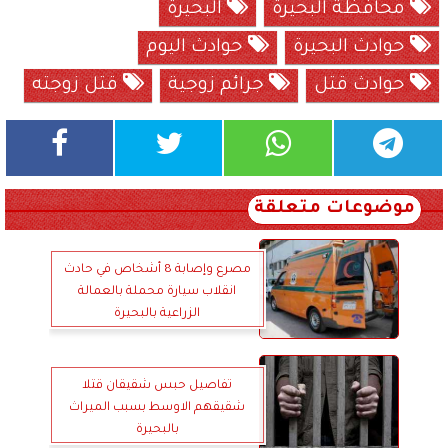
محافظة البحيرة
البحيرة
حوادث البحيرة
حوادث اليوم
حوادث قتل
جرائم زوجية
قتل زوجته
موضوعات متعلقة
مصرع وإصابة 8 أشخاص في حادث
انقلاب سيارة محملة بالعمالة
الزراعية بالبحيرة
تفاصيل حبس شقيقان قتلا
شقيقهم الاوسط بسبب الميراث
بالبحيرة