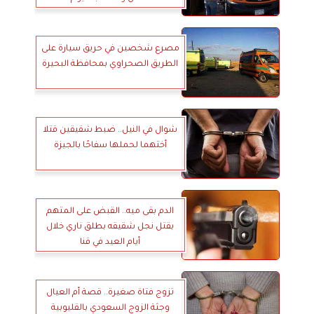
مصرع شخصين في حريق سيارة على
الطريق الصحراوي بمحافظة البحيرة
شوال في النيل.. ضبط شقيقين قتلا
أختهما لحملها سفاحًا بالجيزة
الدم بقى ميه.. القبض على المتهم
بقتل نجل شقيقه بطلق ناري خلال
أيام العيد في قنا
تزوج فتاة صغيرة.. قصة أم العيال
وجثة الزوج السعودي بالقليوبية