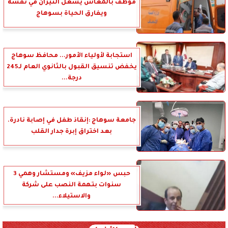
موظف بالمعاش يشعل النيران في نفسه
ويفارق الحياة بسوهاج
استجابة لأولياء الأمور... محافظ سوهاج
يخفض تنسيق القبول بالثانوي العام لـ245
درجة...
جامعة سوهاج :إنقاذ طفل في إصابة نادرة.
بعد اختراق إبرة جدار القلب
حبس «لواء مزيف» ومستشار وهمي 3
سنوات بتهمة النصب على شركة
والاستيلاء...