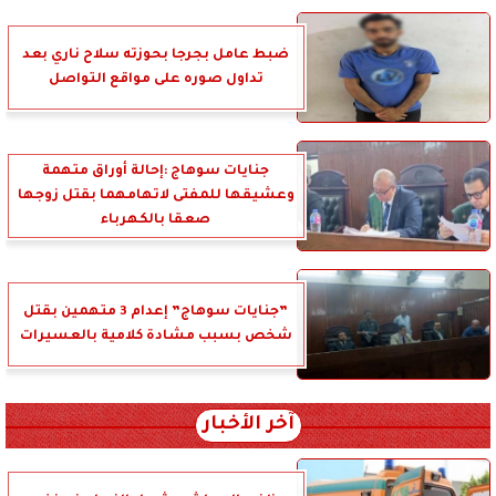
ضبط عامل بجرجا بحوزته سلاح ناري بعد
تداول صوره على مواقع التواصل
جنايات سوهاج :إحالة أوراق متهمة
وعشيقها للمفتى لاتهامهما بقتل زوجها
صعقا بالكهرباء
”جنايات سوهاج” إعدام 3 متهمين بقتل
شخص بسبب مشادة كلامية بالعسيرات
آخر الأخبار