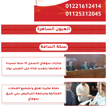
العيون الساهرة
xml_json/rss/~12.xml x0n not found
سكة الندامة
جنايات سوهاج :السجن 15 سنة لسيدة
لاتهامها بتهديد فتاة على الفيس بوك
حملة مكبرة لغلق وتشميع المحلات
المخالفة ومراجعة التراخيص بحي شرق
سوهاج