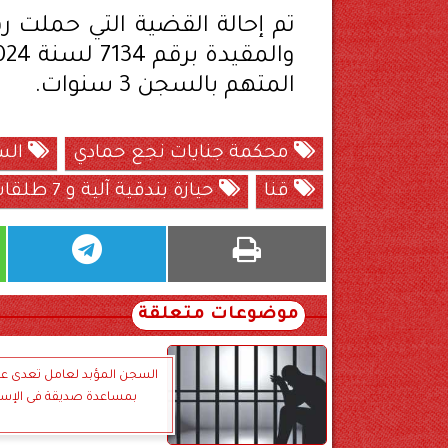
المتهم بالسجن 3 سنوات.
محكمة جنايات نجع حمادي
السجن 3 
قنا
حيازة بندقية آلية و 7 طلقات نارية
موضوعات متعلقة
السجن المؤبد لعامل تعدى عل
بمساعدة صديقة فى الإسك