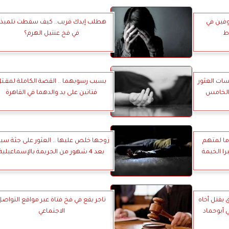
طفال متوفين في
هطلب إيدك قريب.. كيف سقطت تلميذ
ط
في فخ عنتيل الهرم؟
سات العثور
بسبب رسوبهما .. القصة الكاملة لمقـت
 الخامس
فتاتين على يد والدهما في القاهرة
ين.. المشدد 15 عاما لمتهم
زوجها خلص عليها .. العثور على جثة سي
 الخيمة
بعد 4 شهور من الجريمة بالإسماعيلية
يقتل أخاه
تاجر يقع في فخ فتاة عبر مواقع التواص
 أبوحماد
الاجتماعي