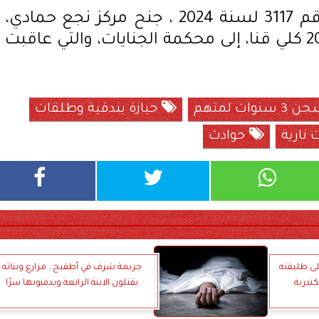
تم إحالة القضية التي حملت رقم 3117 لسنة 2024 ، جنح مركز نجع حمادي،
والمقيدة برقم 7134 لسنة 2024 كلي قنا، إلى محكمة الجنايات، والتي عاقبت
سنوات لمتهم
حيازة بندقية وطلقات
حوادث
ى طليقته
جريمة شرف في أطفيح.. مزارع وبناته
ندرية
يقتلون الابنة الرابعة ويدفنونها سرًا