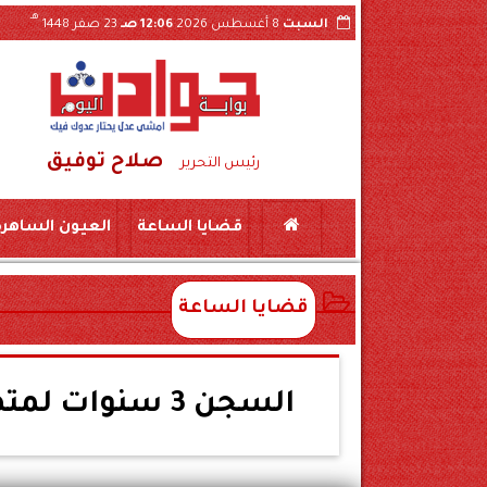
هـ
السبت
8 أغسطس 2026
12:06 صـ
23 صفر 1448
صلاح توفيق
 بسكين بمركز المراغة سوهاج
حبس «لواء مزيف» ومستشار وهمي 3 سنوات بتهمة النص
رئيس التحرير
قضايا الساعة
العيون الساهرة
قضايا الساعة
السجن 3 سنوات لمتهم بحيازة بندقية وطلقات في قنا