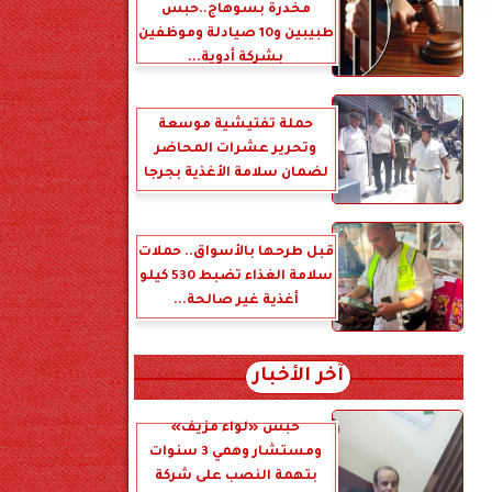
مخدرة بسوهاج..حبس
طبيبين و10 صيادلة وموظفين
بشركة أدوية...
حملة تفتيشية موسعة
وتحرير عشرات المحاضر
لضمان سلامة الأغذية بجرجا
قبل طرحها بالأسواق.. حملات
سلامة الغذاء تضبط 530 كيلو
أغذية غير صالحة...
آخر الأخبار
حبس «لواء مزيف»
ومستشار وهمي 3 سنوات
بتهمة النصب على شركة