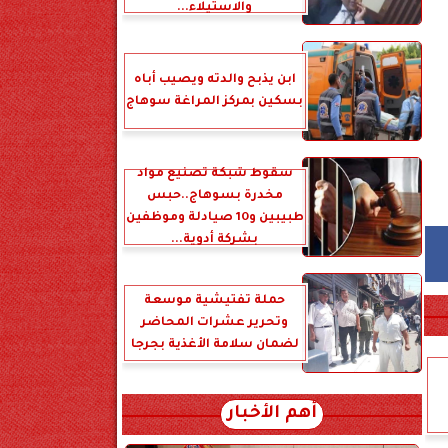
والاستيلاء...
ابن يذبح والدته ويصيب أباه
بسكين بمركز المراغة سوهاج
سقوط شبكة تصنيع مواد
مخدرة بسوهاج..حبس
طبيبين و10 صيادلة وموظفين
بشركة أدوية...
حملة تفتيشية موسعة
وتحرير عشرات المحاضر
لضمان سلامة الأغذية بجرجا
أهم الأخبار