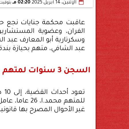
الإثنين، 14 أبريل 2025
02:20 مـ
بتوقيت 
عاقبت محكمة جنايات نجع حم
الفران، وعضوية المستشار
وسكرتارية أبو المعارف عبد ا
عبد الشافي، متهم بحيازة بندقية آلية و 7 طلقات نارية
السجن 3 سنوات لمتهم بحيازة بندقية وطلقات في قنا
غير الأحوال المصرح بها قانونيا 