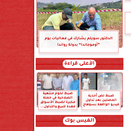
الدكتور سويلم يشارك في فعاليات يوم
“أوموجاندا” بدولة رواندا
الأعلى قراءة
ضبط لحوم منتهية
ضبط لص أحذية
الصلاحية في حملة
المصلين بعد تداول
مكبرة لضبط الأسواق
فيديو الواقعة بسوهاج
معدة للبيع والتداول...
الفيس بوك