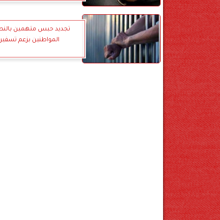
تجديد حبس متهمين بالنص
المواطنين بزعم تسفير