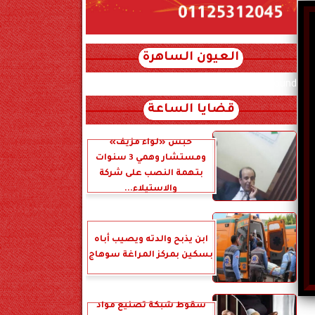
العيون الساهرة
xml_json/rss/~12.xml x0n not found
قضايا الساعة
حبس «لواء مزيف»
ومستشار وهمي 3 سنوات
بتهمة النصب على شركة
والاستيلاء...
ابن يذبح والدته ويصيب أباه
بسكين بمركز المراغة سوهاج
سقوط شبكة تصنيع مواد