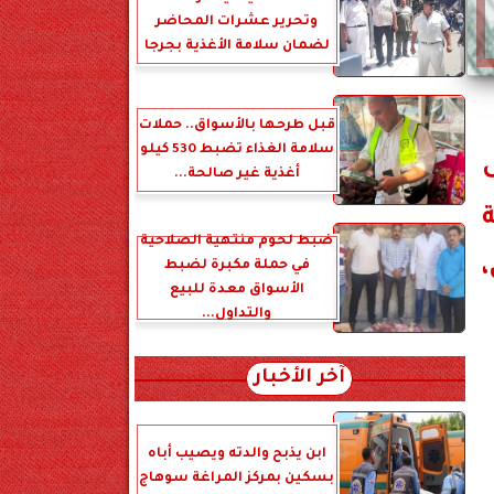
وتحرير عشرات المحاضر
لضمان سلامة الأغذية بجرجا
قبل طرحها بالأسواق.. حملات
سلامة الغذاء تضبط 530 كيلو
ى
أغذية غير صالحة...
ة
ضبط لحوم منتهية الصلاحية
في حملة مكبرة لضبط
الأسواق معدة للبيع
والتداول...
آخر الأخبار
ابن يذبح والدته ويصيب أباه
بسكين بمركز المراغة سوهاج