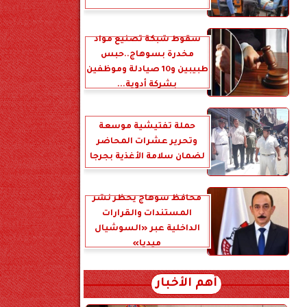
سقوط شبكة تصنيع مواد
مخدرة بسوهاج..حبس
طبيبين و10 صيادلة وموظفين
بشركة أدوية...
حملة تفتيشية موسعة
وتحرير عشرات المحاضر
لضمان سلامة الأغذية بجرجا
محافظ سوهاج يحظر نشر
المستندات والقرارات
الداخلية عبر «السوشيال
ميديا»
أهم الأخبار