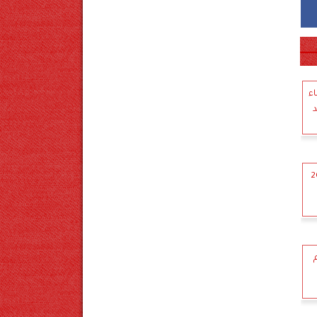
اء
د
فبراير 2025