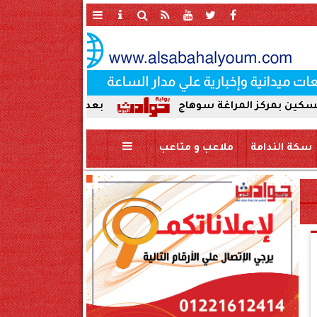
المراغة سوهاج
بعد ضبط حمير مذبوحة في محافظة س
سكة الندامة
ملاعب و متاعب