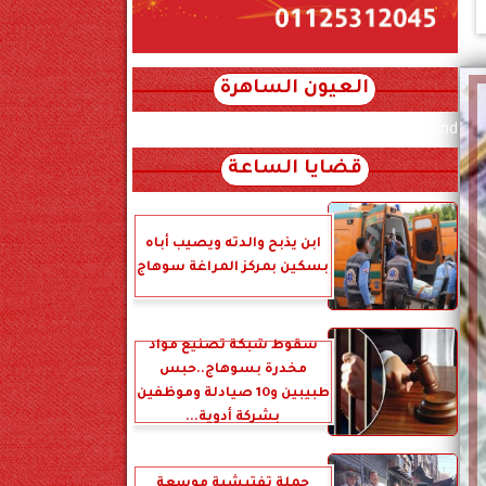
العيون الساهرة
xml_json/rss/~12.xml x0n not found
قضايا الساعة
ابن يذبح والدته ويصيب أباه
بسكين بمركز المراغة سوهاج
سقوط شبكة تصنيع مواد
مخدرة بسوهاج..حبس
طبيبين و10 صيادلة وموظفين
بشركة أدوية...
حملة تفتيشية موسعة