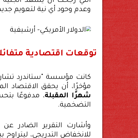
وعدم وحود أي نية لتعويم جديد
توقعات اقتصادية متفائل
كانت مؤسسة "ستاندرد تشارتر
مؤخرًا، أن يحقق الاقتصاد 
شهرًا المقبلة
، مدفوعًا بتح
التضخمية.
وأشارت التقرير الضادر ع
للانخفاض التدريجي، ليتراوح ب