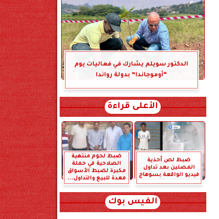
الدكتور سويلم يشارك في فعاليات يوم
“أوموجاندا” بدولة رواندا
الأعلى قراءة
ضبط لحوم منتهية
ضبط لص أحذية
الصلاحية في حملة
المصلين بعد تداول
مكبرة لضبط الأسواق
فيديو الواقعة بسوهاج
معدة للبيع والتداول...
الفيس بوك