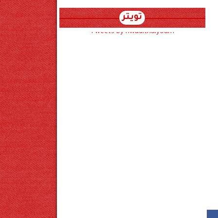
تويتر
Tweets by hwadithalyoum