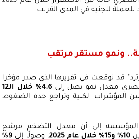
التي رجّحت أن يشهد الجنيه المصري حالة من الاستقرار خلال عام 2025
 للعملة للجنيه في المدى القريب.
ة.. ونمو مستقر مرتقب
د" قد توقعت في تقريرها الذي صدر مؤخرا
المصري معدل نمو يصل إلى
4.6% خلال الـ12
سن المؤشرات الكلية وتراجع حدة الضغوط
ن المؤسسه إلى أن معدل التضخم مرشح
ين
10% و15% خلال عام 2025
، وصولًا إلى
9%