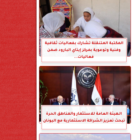
المكتبة المتنقلة تشارك بفعاليات ثقافية
وفنية وتوعوية بمركز إيتاي البارود ضمن
فعاليات...
الهيئة العامة للاستثمار والمناطق الحرة
تبحث تعزيز الشراكة الاستثمارية مع اليونان