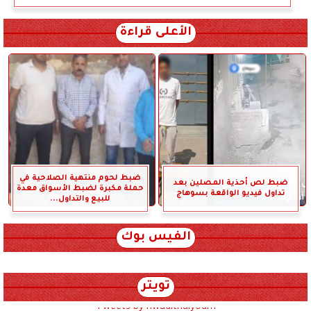
الأعلى قراءة
ضبط لحوم منتهية الصلاحية في
ضبط لص أحذية المصلين بعد
حملة مكبرة لضبط الأسواق معدة
تداول فيديو الواقعة بسوهاج
للبيع والتداول...
الفيس بوك
تويتر
Tweets by hwadithalyoum