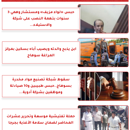
حبس «لواء مزيف» ومستشار وهمي 3
سنوات بتهمة النصب على شركة
والاستيلاء...
ابن يذبح والدته ويصيب أباه بسكين بمركز
المراغة سوهاج
سقوط شبكة تصنيع مواد مخدرة
بسوهاج..حبس طبيبين و10 صيادلة
وموظفين بشركة أدوية...
حملة تفتيشية موسعة وتحرير عشرات
المحاضر لضمان سلامة الأغذية بجرجا