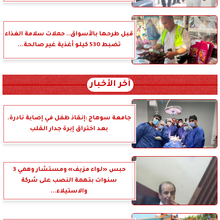
قبل طرحها بالأسواق.. حملات سلامة الغذاء
تضبط 530 كيلو أغذية غير صالحة...
آخر الأخبار
جامعة سوهاج :إنقاذ طفل في إصابة نادرة.
بعد اختراق إبرة جدار القلب
حبس «لواء مزيف» ومستشار وهمي 3
سنوات بتهمة النصب على شركة
والاستيلاء...