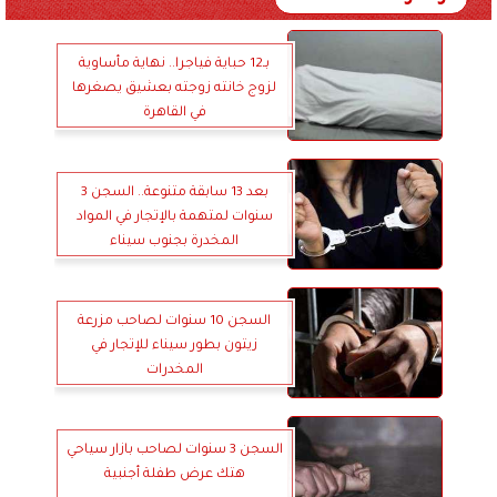
بـ12 حباية فياجرا.. نهاية مأساوية
لزوج خانته زوجته بعشيق يصغرها
في القاهرة
بعد 13 سابقة متنوعة.. السجن 3
سنوات لمتهمة بالإتجار في المواد
المخدرة بجنوب سيناء
السجن 10 سنوات لصاحب مزرعة
زيتون بطور سيناء للإتجار في
المخدرات
السجن 3 سنوات لصاحب بازار سياحي
هتك عرض طفلة أجنبية