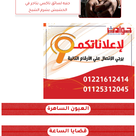
جنيه لسائق تاكسي يتاجر في
الحشيش بشرم الشيخ
العيون الساهرة
xml_json/rss/~12.xml x0n not found
قضايا الساعة