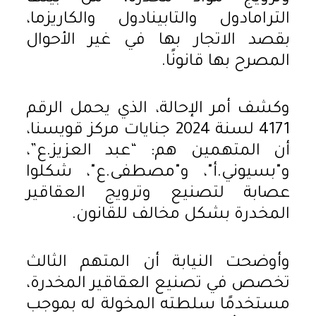
الترامادول والتابينادول والكاريزما،
بقصد الاتجار بها في غير الأحوال
المصرح بها قانونًا.
وكشف أمر الإحالة، الذي يحمل الرقم
4171 لسنة 2024 جنايات مركز قويسنا،
أن المتهمين هم: “عبد العزيز.ع”،
و"بسيوني.أ"، و"مصطفى.ع"، شكلوا
عصابة لتصنيع وترويج العقاقير
المخدرة بشكل مخالف للقانون.
وأوضحت النيابة أن المتهم الثالث
تخصص في تصنيع العقاقير المخدرة،
مستخدمًا سلطته المخولة له بموجب