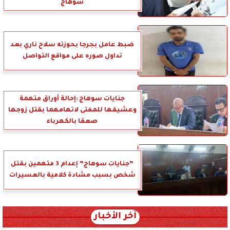
سوهاج
ضبط عامل بجرجا بحوزته سلاح ناري بعد
تداول صوره على مواقع التواصل
جنايات سوهاج :إحالة أوراق متهمة
وعشيقها للمفتى لاتهامهما بقتل زوجها
صعقا بالكهرباء
”جنايات سوهاج” إعدام 3 متهمين بقتل
شخص بسبب مشادة كلامية بالعسيرات
آخر الأخبار