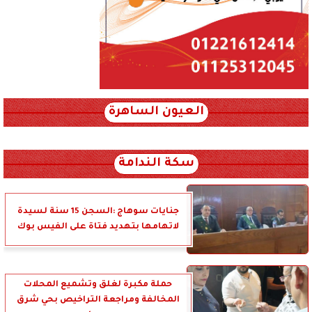
العيون الساهرة
xml_json/rss/~12.xml x0n not found
سكة الندامة
جنايات سوهاج :السجن 15 سنة لسيدة
لاتهامها بتهديد فتاة على الفيس بوك
حملة مكبرة لغلق وتشميع المحلات
المخالفة ومراجعة التراخيص بحي شرق