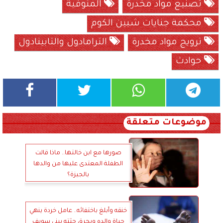
تصنيع مواد مخدرة
المنوفية
محكمة جنايات شبين الكوم
ترويج مواد مخدرة
الترامادول والتابينادول
حوادث
موضوعات متعلقة
صورها مع ابن خالتها.. ماذا قالت
الطفلة المعتدى عليها من والدها
بالجيزة؟
خنقه وأبلغ باختفائه.. عامل خردة ينهي
حياة والده ويحرق جثته ببني سويف