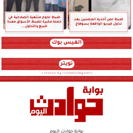
ضبط لحوم منتهية الصلاحية في
ضبط لص أحذية المصلين بعد
حملة مكبرة لضبط الأسواق معدة
تداول فيديو الواقعة بسوهاج
للبيع والتداول...
الفيس بوك
تويتر
Tweets by hwadithalyoum
بوابة حوادث اليوم