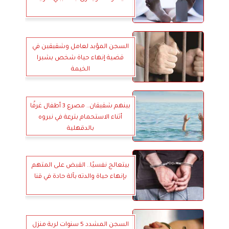
السجن المؤبد لعامل وشقيقين في
قضية إنهاء حياة شخص بشبرا
الخيمة
بينهم شقيقان.. مصرع 3 أطفال غرقًا
أثناء الاستحمام بترعة في نبروه
بالدقهلية
بيتعالج نفسيًا.. القبض على المتهم
بإنهاء حياة والدته بآلة حادة في قنا
السجن المشدد 5 سنوات لربة منزل