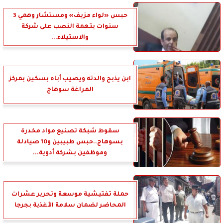
حبس «لواء مزيف» ومستشار وهمي 3
سنوات بتهمة النصب على شركة
والاستيلاء...
ابن يذبح والدته ويصيب أباه بسكين بمركز
المراغة سوهاج
سقوط شبكة تصنيع مواد مخدرة
بسوهاج..حبس طبيبين و10 صيادلة
وموظفين بشركة أدوية...
حملة تفتيشية موسعة وتحرير عشرات
المحاضر لضمان سلامة الأغذية بجرجا