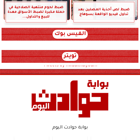
ضبط لحوم منتهية الصلاحية في
ضبط لص أحذية المصلين بعد
حملة مكبرة لضبط الأسواق معدة
تداول فيديو الواقعة بسوهاج
للبيع والتداول...
الفيس بوك
تويتر
Tweets by hwadithalyoum
بوابة حوادث اليوم