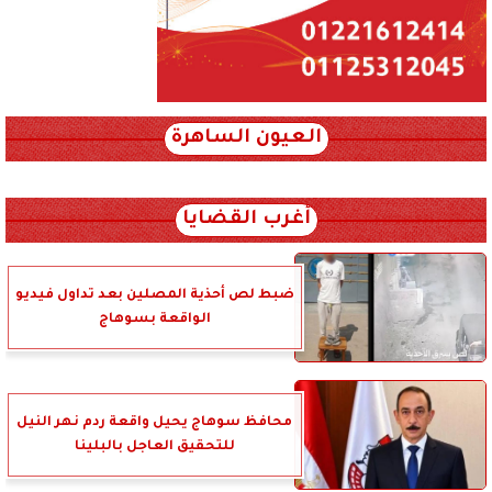
العيون الساهرة
xml_json/rss/~12.xml x0n not found
أغرب القضايا
ضبط لص أحذية المصلين بعد تداول فيديو
الواقعة بسوهاج
محافظ سوهاج يحيل واقعة ردم نهر النيل
للتحقيق العاجل بالبلينا