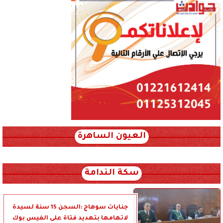
العيون الساهرة
xml_json/rss/~12.xml x0n not found
سكة الندامة
جنايات سوهاج :السجن 15 سنة لسيدة
لاتهامها بتهديد فتاة على الفيس بوك