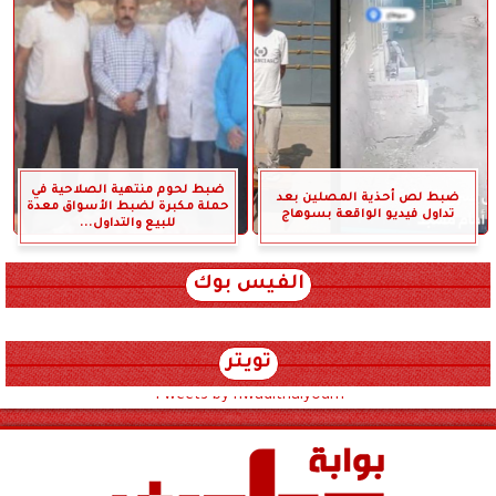
ضبط لحوم منتهية الصلاحية في
ضبط لص أحذية المصلين بعد
حملة مكبرة لضبط الأسواق معدة
تداول فيديو الواقعة بسوهاج
للبيع والتداول...
الفيس بوك
تويتر
Tweets by hwadithalyoum