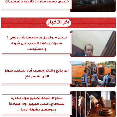
شخص بسبب مشادة كلامية بالعسيرات
آخر الأخبار
حبس «لواء مزيف» ومستشار وهمي 3
سنوات بتهمة النصب على شركة
والاستيلاء...
ابن يذبح والدته ويصيب أباه بسكين بمركز
المراغة سوهاج
سقوط شبكة تصنيع مواد مخدرة
بسوهاج..حبس طبيبين و10 صيادلة
وموظفين بشركة أدوية...