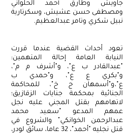
جاويش وطارق أحمد الحلواني
ومصطفى حسن عشيش، وسكرتارية
نبيل شكري وتامر عبدالعظيم.
تعود أحداث القضية عندما قررت
النيابة العامة إحالة المتهمين:
"عبدالقادر ب ع"، و"أشرف م م"،
و"بكري ع ع"، و"حمدي ب
ع"،و"أسمهان ج خ"، للمحاكمة
الجنائية بمحكمة جنايات الزقازيق؛
لاتهامهم بقتل المجني عليه نجل
عمهم المدعو "سعيد محمد
عبدالرحمن الخوانكي" والشروع في
قتل نجليه "أحمد"، 32 عاما، سائق لودر،