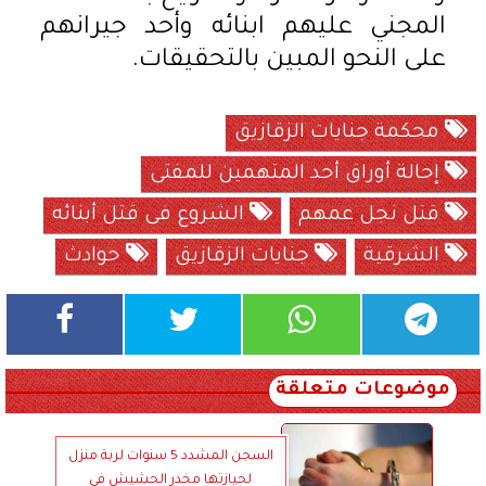
المجني عليهم ابنائه وأحد جيرانهم
على النحو المبين بالتحقيقات.
محكمة جنايات الزقازيق
إحالة أوراق أحد المتهمين للمفتى
قتل نجل عمهم
الشروع فى قتل أبنائه
الشرقية
جنايات الزقازيق
حوادث
موضوعات متعلقة
السجن المشدد 5 سنوات لربة منزل
لحيازتها مخدر الحشيش في