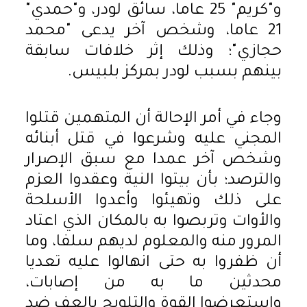
و"كريم" 25 عاما، سائق لودر، و"حمدي"
21 عاما، وشخص آخر يدعى "محمد
حجازي"؛ وذلك إثر خلافات سابقة
بينهم بسبب لودر بمركز بلبيس.
وجاء في أمر الإحالة أن المتهمين قتلوا
المجني عليه وشرعوا في قتل أبنائه
وشخص آخر عمدا مع سبق الإصرار
والترصد؛ بأن بيتوا النية وعقدوا العزم
على ذلك وتهيئوا وأعدوا الأسلحة
والأوات وتربصوا به بالمكان الذي اعتاد
المرور منه والمعلوم لديهم سلفا، وما
أن ظفروا به حتى انهالوا عليه تعديا
محدثين ما به من إصابات،
واستعرضوا القوة والتلويح بالعف ضد