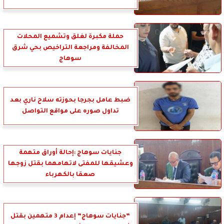
حملة مكبرة لغلق وتشميع المحلات
المخالفة ومراجعة التراخيص بحي شرق
سوهاج
ضبط عامل بجرجا بحوزته سلاح ناري بعد
تداول صوره على مواقع التواصل
جنايات سوهاج :إحالة أوراق متهمة
وعشيقها للمفتى لاتهامهما بقتل زوجها
صعقا بالكهرباء
”جنايات سوهاج” إعدام 3 متهمين بقتل