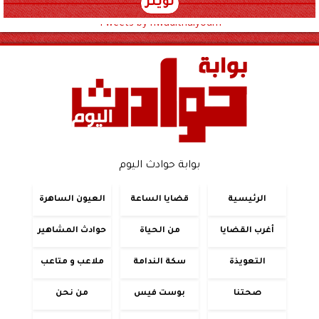
تويتر
Tweets by hwadithalyoum
بوابة حوادث اليوم
الرئيسية
قضايا الساعة
العيون الساهرة
أغرب القضايا
من الحياة
حوادث المشاهير
التعويذة
سكة الندامة
ملاعب و متاعب
صحتنا
بوست فيس
من نحن