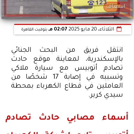
اسعاف
الثلاثاء، 20 مايو 2025
02:07 مـ
بتوقيت القاهرة
انتقل فريق من البحث الجنائي
بالإسكندرية، لمعاينة موقع حادث
تصادم أتوبيس مع سيارة ملاكي
وتسببه في إصابة 17 شخصًا من
العاملين في قطاع الكهرباء بمحطة
سيدي كرير.
أسماء مصابي حادث تصادم