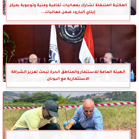
المكتبة المتنقلة تشارك بفعاليات ثقافية وفنية وتوعوية بمركز
إيتاي البارود ضمن فعاليات...
الهيئة العامة للاستثمار والمناطق الحرة تبحث تعزيز الشراكة
الاستثمارية مع اليونان