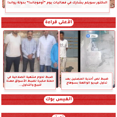
الدكتور سويلم يشارك في فعاليات يوم “أوموجاندا” بدولة رواندا
الأعلى قراءة
ضبط لحوم منتهية الصلاحية في
ضبط لص أحذية المصلين بعد
حملة مكبرة لضبط الأسواق معدة
تداول فيديو الواقعة بسوهاج
للبيع والتداول...
الفيس بوك