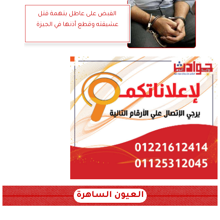
القبض على عاطل بتهمة قتل
عشيقته وقطع أذنها في الجيزة
العيون الساهرة
xml_json/rss/~12.xml x0n not found