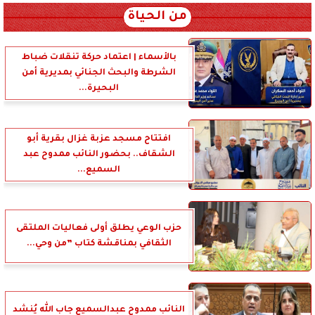
من الحياة
بالأسماء | اعتماد حركة تنقلات ضباط
الشرطة والبحث الجنائي بمديرية أمن
البحيرة...
افتتاح مسجد عزبة غزال بقرية أبو
الشقاف.. بحضور النائب ممدوح عبد
السميع...
حزب الوعي يطلق أولى فعاليات الملتقى
الثقافي بمناقشة كتاب ”من وحي...
النائب ممدوح عبدالسميع جاب الله يُنشد