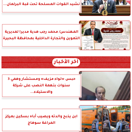
نشيد القوات المسلحة تحت قبة البرلمان...
المهندس/ محمد رجب هدية مديرا لمديرية
التموين والتجارة الداخلية بمحافظة البحيرة
آخر الأخبار
حبس «لواء مزيف» ومستشار وهمي 3
سنوات بتهمة النصب على شركة
والاستيلاء...
ابن يذبح والدته ويصيب أباه بسكين بمركز
المراغة سوهاج