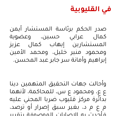
في القليوبية
صدر الحكم برئاسة المستشار أيمن
كمال عرابي حسين، وعضوية
المستشارين إيهاب كمال عزيز
ومحمود منير خليل، ومحمد الأمين
إبراهيم وأمانة سر جابر عبد المحسن.
وأحالت جهات التحقيق المتهمين دينا
ع ع، ومحمود ع س، للمحاكمة، لأنهما
بدائرة مركز قليوب ضربا المجني عليه
م ع م د، بغير سبق إصرار أو ترصد،
فأحدث به الإصابات الموصوفة بتقرير