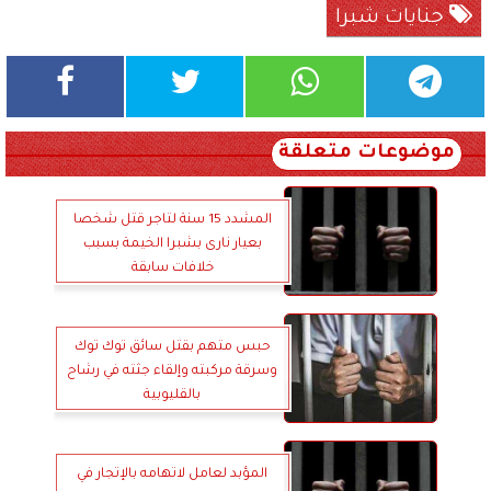
جنايات شبرا
موضوعات متعلقة
المشدد 15 سنة لتاجر قتل شخصا
بعيار نارى بشبرا الخيمة بسبب
خلافات سابقة
حبس متهم بقتل سائق توك توك
وسرقة مركبته وإلقاء جثته في رشاح
بالقليوبية
المؤبد لعامل لاتهامه بالإتجار في