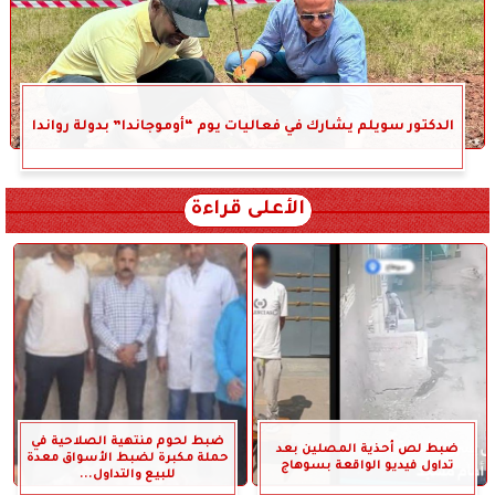
الدكتور سويلم يشارك في فعاليات يوم “أوموجاندا” بدولة رواندا
الأعلى قراءة
ضبط لحوم منتهية الصلاحية في
ضبط لص أحذية المصلين بعد
حملة مكبرة لضبط الأسواق معدة
تداول فيديو الواقعة بسوهاج
للبيع والتداول...