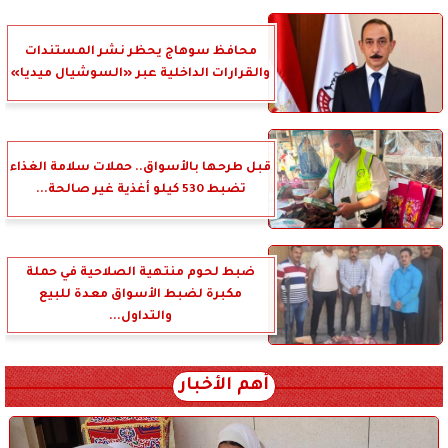
محافظ سوهاج يحظر نشر المستندات
والقرارات الداخلية عبر «السوشيال ميديا»
قبل طرحها بالأسواق.. حملات سلامة الغذاء
تضبط 530 كيلو أغذية غير صالحة...
ضبط لحوم منتهية الصلاحية في حملة
مكبرة لضبط الأسواق معدة للبيع
والتداول...
أهم الأخبار