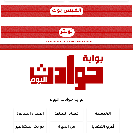
الفيس بوك
تويتر
Tweets by hwadithalyoum
بوابة حوادث اليوم
الرئيسية
قضايا الساعة
العيون الساهرة
أغرب القضايا
من الحياة
حوادث المشاهير