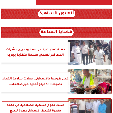
العيون الساهرة
xml_json/rss/~12.xml x0n not found
قضايا الساعة
حملة تفتيشية موسعة وتحرير عشرات
المحاضر لضمان سلامة الأغذية بجرجا
قبل طرحها بالأسواق.. حملات سلامة الغذاء
تضبط 530 كيلو أغذية غير صالحة...
ضبط لحوم منتهية الصلاحية في حملة
مكبرة لضبط الأسواق معدة للبيع