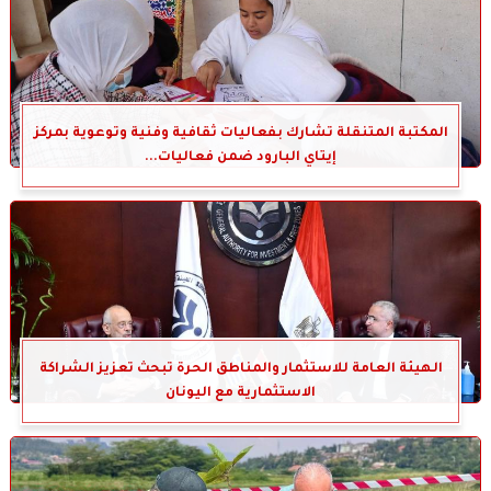
المكتبة المتنقلة تشارك بفعاليات ثقافية وفنية وتوعوية بمركز
إيتاي البارود ضمن فعاليات...
الهيئة العامة للاستثمار والمناطق الحرة تبحث تعزيز الشراكة
الاستثمارية مع اليونان