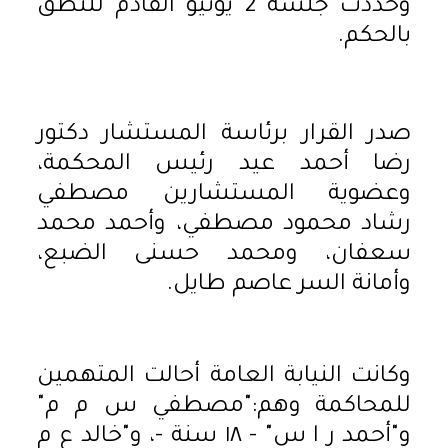
وحددت جلسة 2 يونيو القادم للنطق
بالحكم.
صدر القرار برئاسة المستشار دكتور
رضا أحمد عيد رئيس المحكمة،
وعضوية المستشارين مصطفي
رشاد محمود مصطفي، وأحمد محمد
سعفان، ومحمد حسنى الضبع،
وأمانة السر عاصم طايل.
وكانت النيابة العامة أحالت المتهمين
للمحاكمة وهم:"مصطفي س م م"
و"أحمد ر ا س" - ١٨ سنة -، و"خالد ع م