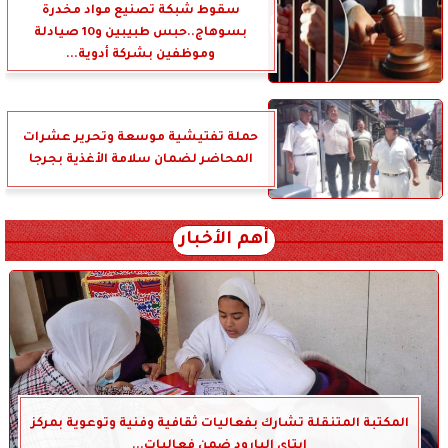
سقوط شبكة تصنيع مواد مخدرة
بسوهاج..حبس طبيبين و10 صيادلة
وموظفين بشركة أدوية...
حملة تفتيشية موسعة وتحرير عشرات
المحاضر لضمان سلامة الأغذية بجرجا
أهم الأخبار
المكتبة المتنقلة تشارك بفعاليات ثقافية وفنية وتوعوية بمركز
إيتاي البارود ضمن فعاليات...