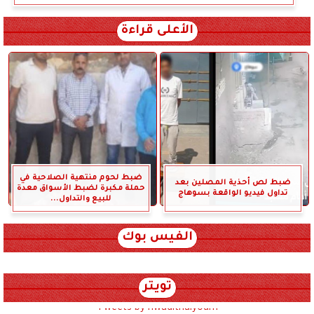
الأعلى قراءة
ضبط لحوم منتهية الصلاحية في
ضبط لص أحذية المصلين بعد
حملة مكبرة لضبط الأسواق معدة
تداول فيديو الواقعة بسوهاج
للبيع والتداول...
الفيس بوك
تويتر
Tweets by hwadithalyoum