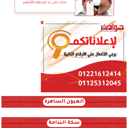
شاب على يد صديقه بالأقصر
العيون الساهرة
xml_json/rss/~12.xml x0n not found
سكة الندامة