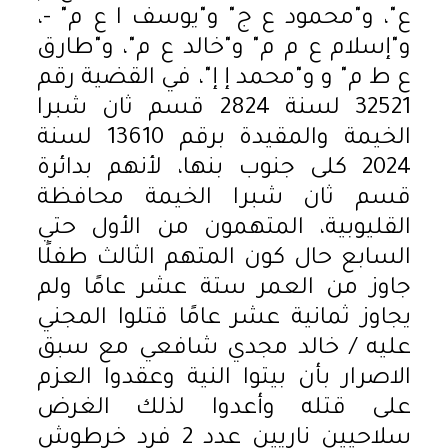
ع"، و"محمود ع ج" و"يوسف ا ع م" -،
و"إسلام ع م م" و"خالد ع م"، و"طارق
ع ط م" و و"محمد إ إ"، في القضية رقم
32521 لسنة 2824 قسم ثان شبرا
الخيمة والمقيدة برقم 13610 لسنة
2024 كلى جنوب بنها، لأنهم بدائرة
قسم ثان شبرا الخيمة محافظة
القليوبية، المتهمون من الأول حتي
السابع حال كون المتهم الثالث طفلًا
جاوز من العمر ستة عشر عامًا ولم
يجاوز ثمانية عشر عامًا قتلوا المجني
عليه / خالد مجدي شافعي مع سبق
الاصرار بأن بيتوا النية وعقدوا العزم
على قتله وأعدوا لذلك الغرض
سلاحيين ناريين عدد 2 فرد خرطوش