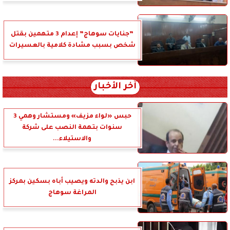
”جنايات سوهاج” إعدام 3 متهمين بقتل
شخص بسبب مشادة كلامية بالعسيرات
آخر الأخبار
حبس «لواء مزيف» ومستشار وهمي 3
سنوات بتهمة النصب على شركة
والاستيلاء...
ابن يذبح والدته ويصيب أباه بسكين بمركز
المراغة سوهاج