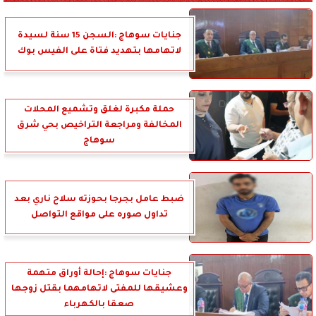
جنايات سوهاج :السجن 15 سنة لسيدة
لاتهامها بتهديد فتاة على الفيس بوك
حملة مكبرة لغلق وتشميع المحلات
المخالفة ومراجعة التراخيص بحي شرق
سوهاج
ضبط عامل بجرجا بحوزته سلاح ناري بعد
تداول صوره على مواقع التواصل
جنايات سوهاج :إحالة أوراق متهمة
وعشيقها للمفتى لاتهامهما بقتل زوجها
صعقا بالكهرباء