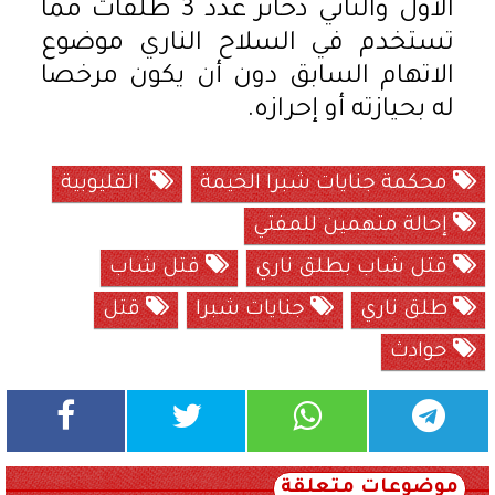
الأول والثاني ذخائر عدد 3 طلقات مما
تستخدم في السلاح الناري موضوع
الاتهام السابق دون أن يكون مرخصا
له بحيازته أو إحرازه.
محكمة جنايات شبرا الخيمة
القليوبية
إحالة متهمين للمفتي
قتل شاب بطلق ناري
قتل شاب
طلق ناري
جنايات شبرا
قتل
حوادث
موضوعات متعلقة