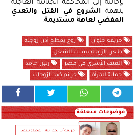
بإحالته إلى المحاكمة الجنائية العاجلة
بتهمة
الشروع في القتل والتعدي
المفضي لعاهة مستديمة
.
جريمة حلوان
زوج يقطع أذن زوجته
طعن الزوجة بسبب الشغل
العنف الأسري في مصر
رنين حامد
حماية المرأة
جرائم ضد الزوجات
موضوعات متعلقة
جريمة أب بحق ابنه.. القضاء ينتصر