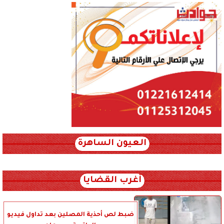
العيون الساهرة
xml_json/rss/~12.xml x0n not found
أغرب القضايا
ضبط لص أحذية المصلين بعد تداول فيديو