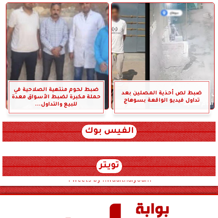
ضبط لحوم منتهية الصلاحية في
ضبط لص أحذية المصلين بعد
حملة مكبرة لضبط الأسواق معدة
تداول فيديو الواقعة بسوهاج
للبيع والتداول...
الفيس بوك
تويتر
Tweets by hwadithalyoum