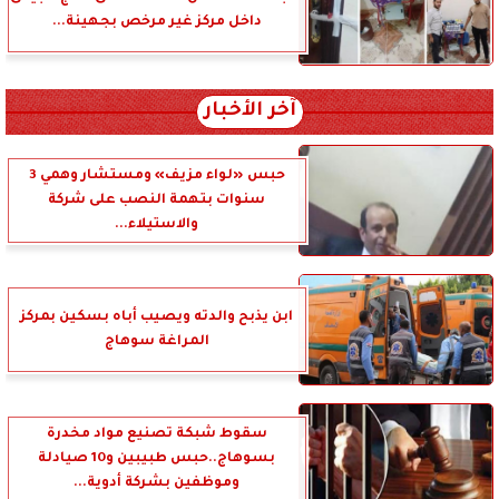
داخل مركز غير مرخص بجهينة...
آخر الأخبار
حبس «لواء مزيف» ومستشار وهمي 3
سنوات بتهمة النصب على شركة
والاستيلاء...
ابن يذبح والدته ويصيب أباه بسكين بمركز
المراغة سوهاج
سقوط شبكة تصنيع مواد مخدرة
بسوهاج..حبس طبيبين و10 صيادلة
وموظفين بشركة أدوية...