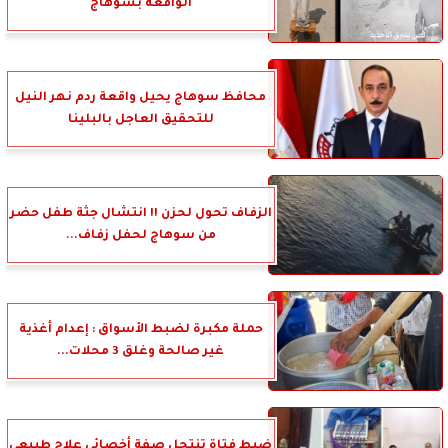
الواقعة بسوهاج
محافظ سوهاج يحيل واقعة ردم نهر النيل
للتحقيق العاجل بالبلينا
الزفاف تحول لحزن !! انتشال جثة طفل حضر
من سوهاج لحفل زفاف...
حملة مكبرة لضبط الأسواق : إعدام أغذية
غير صالحة وغلق 3 محلات...
ضبط فتاة تنتحل صفة أخصائى علاج طبيعى