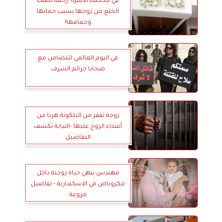
في محكمة الأسرة :رحمة تطلب
الخلع من زوجها بسبب حماتها
وحمامها!
في اليوم العالمي للتضامن مع
ضحايا جرائم الشرف
زوجة تقفز من البلكونة هربا من
أعتداء الزوج عليها -النيابة تكشف
التفاصيل
مهندس ينهي حياة زوجتة داخل
مكروباص في الاسكندارية - تفاصيل
مروعة