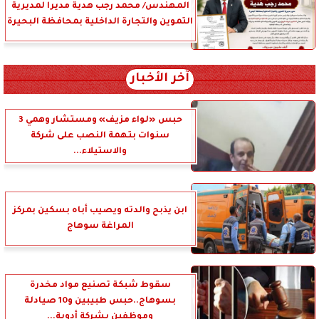
المهندس/ محمد رجب هدية مديرا لمديرية
التموين والتجارة الداخلية بمحافظة البحيرة
آخر الأخبار
حبس «لواء مزيف» ومستشار وهمي 3
سنوات بتهمة النصب على شركة
والاستيلاء...
ابن يذبح والدته ويصيب أباه بسكين بمركز
المراغة سوهاج
سقوط شبكة تصنيع مواد مخدرة
بسوهاج..حبس طبيبين و10 صيادلة
وموظفين بشركة أدوية...