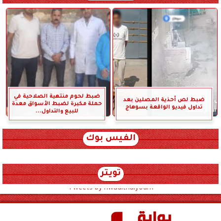
ضبط لحوم منتهية الصلاحية في
ضبط لص أحذية المصلين بعد
حملة مكبرة لضبط الأسواق معدة
تداول فيديو الواقعة بسوهاج
للبيع والتداول...
الفيس بوك
تويتر
Tweets by hwadithalyoum