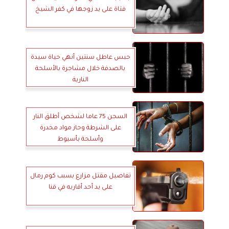
فتاة على يد زوجها في كفر الشيخ
حبس عاطل سنتين أنهي حياة سيدة
بالصدفة خلال مشاجرة بالأسلحة
النارية
السجن 75 عاما لشخص أطلق النار
على الشرطة وحاز مواد مخدرة
وأسلحة بأسيوط
تفاصيل مقتل مزارع بسبب كوم رمال
على يد أحد أقاربه في قنا