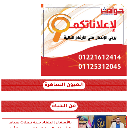
العيون الساهرة
xml_json/rss/~12.xml x0n not found
من الحياة
بالأسماء | اعتماد حركة تنقلات ضباط