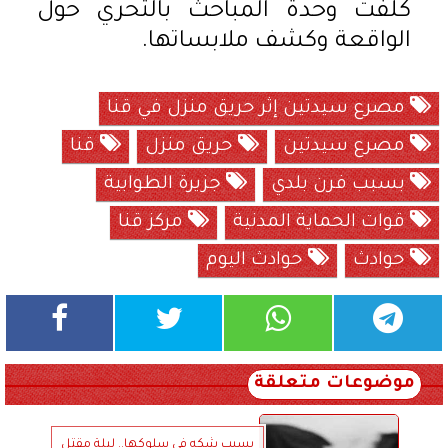
كلفت وحدة المباحث بالتحري حول
الواقعة وكشف ملابساتها.
مصرع سيدتين إثر حريق منزل في قنا
مصرع سيدتين
حريق منزل
قنا
بسبب فرن بلدي
جزيرة الطوابية
قوات الحماية المدنية
مركز قنا
حوادث
حوادث اليوم
موضوعات متعلقة
بسبب شكه في سلوكها.. ليلة مقتل