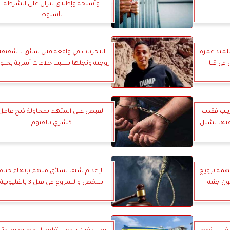
وأسلحة وإطلاق نيران على الشرطة
بأسيوط
لميذ عمره
التحريات في واقعة قتل سائق لـ شقيقة
زوجته ونجلها بسبب خلافات أسرية بحلو
ينب فقدت
القبض على المتهم بمحاولة ذبح عامل
قتها بشلل
كشري بالفيوم
مة ترويج
الإعدام شنقا لسائق متهم بإنهاء حياة
شخص والشروع فى قتل 3 بالقليوبية