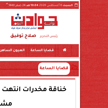
هـ
السبت
8 أغسطس 2026
10:04 صـ
24 صفر 1448
صلاح توفيق
بسكين بمركز المراغة سوهاج
حبس «لواء مزيف» ومستشار وهمي 3 سنوات بتهمة النصب ع
رئيس التحرير
قضايا الساعة
العيون الساهرة
قضايا الساعة
خناقة مخدرات انتهت
مشاج