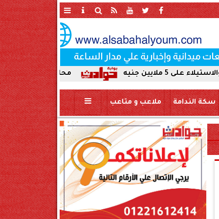
محافظ سوهاج يحيل واقعة ردم نهر ا
سكة الندامة
ملاعب و متاعب