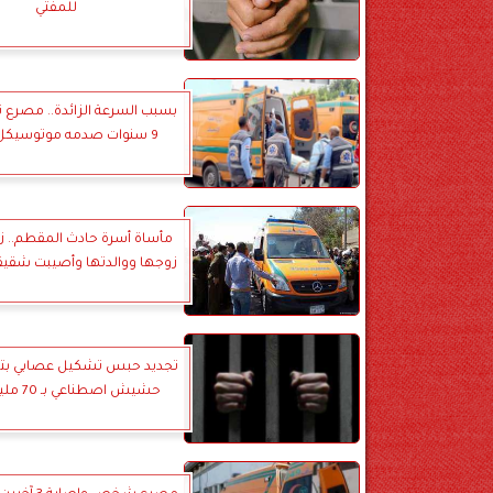
للمفتي
بسبب السرعة الزائدة.. مصرع ت
9 سنوات صدمه موتوسيكل في قنا
مأساة أسرة حادث المقطم.. ز
زوجها ووالدتها وأصيبت شقي
تجديد حبس تشكيل عصابي بته
حشيش اصطناعي بـ 70 مليون جنيه