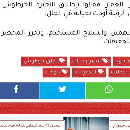
العقار، فقالوا بإطلاق الاخيره الخرطوش
لرقبة أودت بحياته في الحال.
همين والسلاح المستخدم، وتحرر المحضر
التحقيقات.
اجرة
مصرع شاب
طلق خرطوش
 بطلقة
العمرانية
حوادث
 في مطروح
السجن 75 سنة لمتهم بحيازة مواد مخد