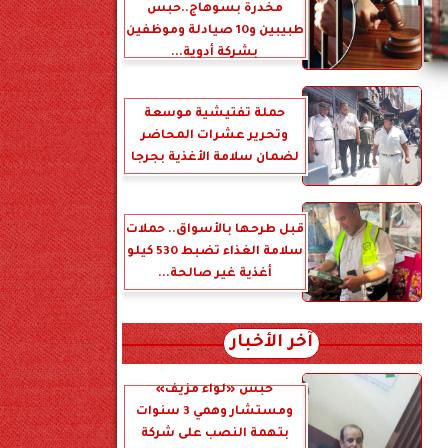
مخدرة بسوهاج..حبس
طبيبين و10 صيادلة وموظفين
بشركة أدوية...
حملة تفتيشية موسعة
وتحرير عشرات المحاضر
لضمان سلامة الأغذية بجرجا
قبل طرحها بالأسواق.. حملات
سلامة الغذاء تضبط 530 كيلو
أغذية غير صالحة...
آخر الأخبار
حبس «لواء مزيف»
ومستشار وهمي 3 سنوات
بتهمة النصب على شركة