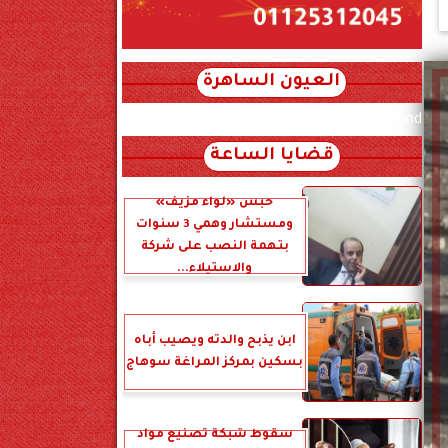
العيون الساهرة
xml_json/rss/~12.xml x0n not found
قضايا الساعة
حبس «لواء مزيف»
ومستشار وهمي 3 سنوات
بتهمة النصب على شركة
والاستيلاء...
ابن يذبح والدته ويصيب أباه
بسكين بمركز المراغة سوهاج
سقوط شبكة تصنيع مواد