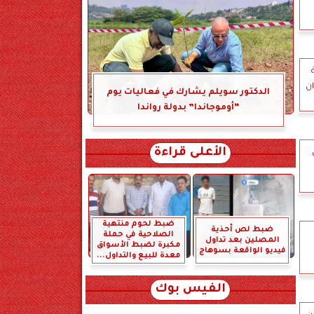
ان
الدكتور سويلم يشارك في فعاليات يوم
“أوموجاندا” بدولة رواندا
الأعلى قراءة
ضبط لحوم منتهية
ضبط لص أحذية
الصلاحية في حملة
المصلين بعد تداول
مكبرة لضبط الأسواق
فيديو الواقعة بسوهاج
معدة للبيع والتداول...
الفيس بوك