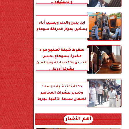
والاستيلاء...
ابن يذبح والدته ويصيب أباه
بسكين بمركز المراغة سوهاج
سقوط شبكة تصنيع مواد
مخدرة بسوهاج..حبس
طبيبين و10 صيادلة وموظفين
بشركة أدوية...
حملة تفتيشية موسعة
وتحرير عشرات المحاضر
لضمان سلامة الأغذية بجرجا
أهم الأخبار