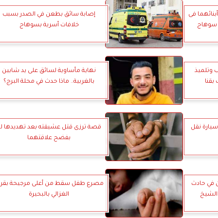
بنائهما فى
إصابة سائق بطعن في الصدر بسبب
 سوهاج
خلافات أسرية بسوهاج
 وتلميذ
نهاية مأساوية لسائق على يد شابين
بقنا
بالغربية.. ماذا حدث في محلة البرج؟
يارة نقل
قصة ترزى قتل عشيقته بعد تهديدها ل
بفضح علاقتهما
صابة 4 آخرين في حادث
مصرع طفل سقط من أعلى مرجيحة بقري
الشيخ
الغزالي بالبحيرة