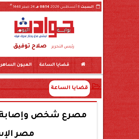
هـ
السبت
8 أغسطس 2026
08:14 مـ
24 صفر 1448
صلاح توفيق
 بسكين بمركز المراغة سوهاج
حبس «لواء مزيف» ومستشار وهمي 3 سنوات بتهمة النصب
رئيس التحرير
قضايا الساعة
العيون الساهرة
قضايا الساعة
مصرع شخص وإصابة آخ
مصر الإس