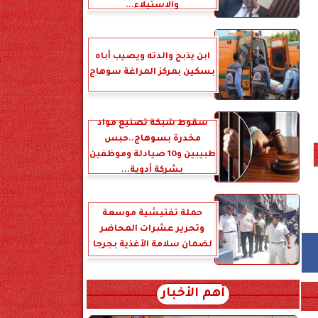
والاستيلاء...
ابن يذبح والدته ويصيب أباه
بسكين بمركز المراغة سوهاج
سقوط شبكة تصنيع مواد
مخدرة بسوهاج..حبس
طبيبين و10 صيادلة وموظفين
بشركة أدوية...
حملة تفتيشية موسعة
وتحرير عشرات المحاضر
لضمان سلامة الأغذية بجرجا
أهم الأخبار