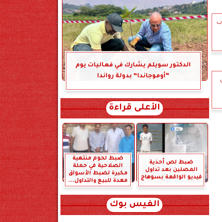
ب
الدكتور سويلم يشارك في فعاليات يوم
“أوموجاندا” بدولة رواندا
الأعلى قراءة
ضبط لحوم منتهية
ضبط لص أحذية
الصلاحية في حملة
المصلين بعد تداول
مكبرة لضبط الأسواق
فيديو الواقعة بسوهاج
معدة للبيع والتداول...
الفيس بوك