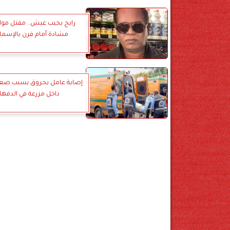
رايح يجيب عيش.. مقتل موا
مشادة أمام فرن بالإسماع
إصابة عامل بحروق بسبب صعق
داخل مزرعة في الدقهل