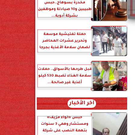
مخدرة بسوهاج..حبس
طبيبين و10 صيادلة وموظفين
بشركة أدوية...
حملة تفتيشية موسعة
وتحرير عشرات المحاضر
لضمان سلامة الأغذية بجرجا
قبل طرحها بالأسواق.. حملات
سلامة الغذاء تضبط 530 كيلو
أغذية غير صالحة...
آخر الأخبار
حبس «لواء مزيف»
ومستشار وهمي 3 سنوات
بتهمة النصب على شركة