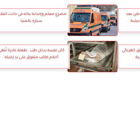
طن بعد
مصرع معلم وإصابة بناته في حادث انقلا
يلية
سيارة بالمنيا
 كهربائي
كان نفسه يدخل طب.. طعنة غادرة تُنهي
ية
أحلام طالب متفوق على يد زميله