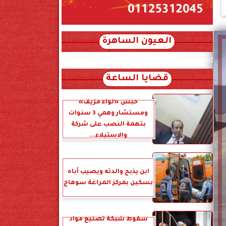
العيون الساهرة
xml_json/rss/~12.xml x0n not found
قضايا الساعة
حبس «لواء مزيف»
ومستشار وهمي 3 سنوات
بتهمة النصب على شركة
والاستيلاء...
ابن يذبح والدته ويصيب أباه
بسكين بمركز المراغة سوهاج
سقوط شبكة تصنيع مواد