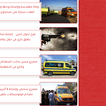
وفاة مهندسة وإصابة زوجها وأ
انقلاب سيارة على صحراوى
فرح تحول لحزن .. إصابة شاب
بطلق ناري في حفل زفاف 
مصرع مسن بحادث اصطدام س
وكارو فى الدقهلية
مصرع شخص وإ
تصادم موتوسيكلات بكفر 