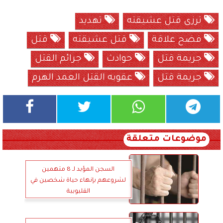
ترزى قتل عشيقته
تهديد
فضح علاقة
قتل عشيقته
قتل
جريمة قتل
حوادث
جرائم القتل
جريمة قتل
عقوبه القتل العمد الهرم
موضوعات متعلقة
السجن المؤبد لـ 8 متهمين
لشروعهم بإنهاء حياة شخصين في
القليوبية