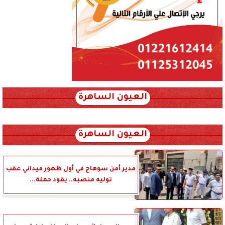
العيون الساهرة
xml_json/rss/~12.xml x0n not found
العيون الساهرة
مدير أمن سوهاج في أول ظهور ميداني عقب
توليه منصبه.. يقود حملة...