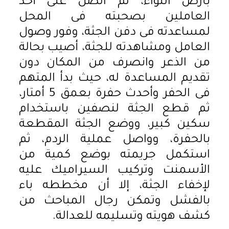
بأرض اللواء، ثم اتصل على أحد
العاملين بصحبته فى المحل
لمساعدته فى دفن الجثة، وفور وصول
العامل ومشاهدته للجثة، أصيب بحالة
من الذعر وانصرف من المكان دون
تقديم المساعدة له، حيث بدأ المتهم
فى الحفر وأحدث حفرة بعمق 5 أمتار،
ثم قطع الجثة لنصفين باستخدام
سكين كبير، ووضع الجثة المقطعة
بالحفرة، وواصل عملية الردم، ثم
استكمل جريمته بوضع كمية من
الأسمنت وتركيب السيراميك عليه
لإخفاء الجثة، إلا أن مخططه باء
بالفشل وتمكن رجال المباحث من
كشف هويته وتسليمه للعدالة.