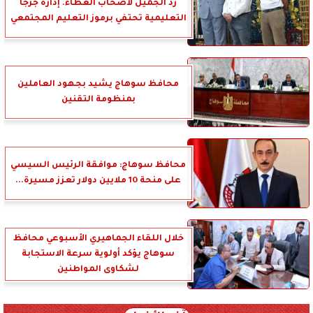
رد الجميل لأصحاب العطاء. إدارة جرجا
التعليمية تحتفي برموز التعليم المجتمعي
محافظ سوهاج يشيد بجهود العاملين
بمنظومة التقنين
محافظ سوهاج: موافقة الرئيس السيسي
على منحة 10 ملايين دولار تعزز مسيرة...
خلال اللقاء الجماهيري الأسبوعي محافظ
سوهاج يؤكد أولوية سرعة الاستجابة
لشكاوى المواطنين