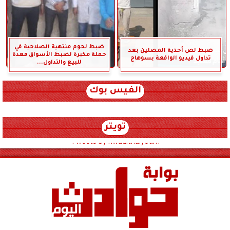
ضبط لحوم منتهية الصلاحية في
ضبط لص أحذية المصلين بعد
حملة مكبرة لضبط الأسواق معدة
تداول فيديو الواقعة بسوهاج
للبيع والتداول...
الفيس بوك
تويتر
Tweets by hwadithalyoum