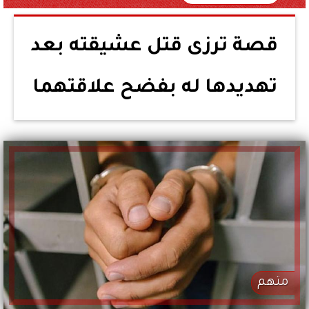
قصة ترزى قتل عشيقته بعد
تهديدها له بفضح علاقتهما
متهم