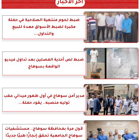
آخر الأخبار
ضبط لحوم منتهية الصلاحية في حملة
مكبرة لضبط الأسواق معدة للبيع
والتداول...
ضبط لص أحذية المصلين بعد تداول فيديو
الواقعة بسوهاج
مدير أمن سوهاج في أول ظهور ميداني عقب
توليه منصبه.. يقود حملة...
لأول مرة بمحافظة سوهاج.. مستشفيات
سوهاج الجامعية تحقق إنجازًا طبيًا جديدًا