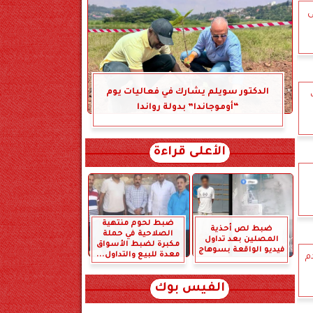
ى
الدكتور سويلم يشارك في فعاليات يوم
ث
“أوموجاندا” بدولة رواندا
الأعلى قراءة
ضبط لحوم منتهية
ضبط لص أحذية
الصلاحية في حملة
المصلين بعد تداول
مكبرة لضبط الأسواق
فيديو الواقعة بسوهاج
معدة للبيع والتداول...
ادم
الفيس بوك