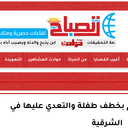
ابن يذبح والدته ويصيب أباه بسكين بمركز
أغرب القضايا
من الحياة
حوادث المشاهير
التعويذة
 بخطف طفلة والتعدي عليها في
الشرقية