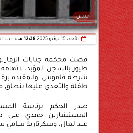
حبس
الأحد، 15 يونيو 2025
12:38 مـ
بتوقيت الق
قضت محكمة جنايات الزقازيق ال
طفلة والتعدى عليها بنطاق م
صدر الحكم برئاسة المست
المستشارين حمدي على طلب
عبدالعال، وسكرتارية سامي س