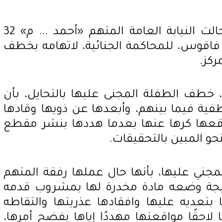
تعود أحداث القضية عندما أحالت النيابة العامة المتهم «أحمد ... م» 32
ز فاقوس، للمحاكمة الجنائية، لاتهامه بخطف
ركز.
م، خطف الطفلة المجنى عليها بالتحايل، بأن
طفية فيما بينهم، وأبعدها عن ذويها وقادها
عها كرها عنها بعدما هددها بنشر مقطع
حو المبين بالتحقيقات.
جني عليها، بأنها حال عملها رفقة المتهم
يجة وضعه مادة مخدرة لها بمشروب قدمه
بتعديه عليها وافقادها عذريتها والتقاطه
لاحقًا مواقعتها مهددًا إياها بفضح أمرها،