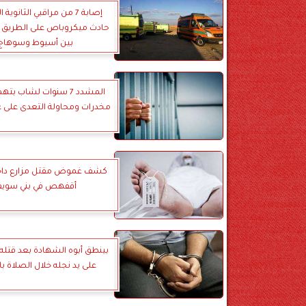
إصابة 7 من مراقبي الثانوية
حادث ميكروباص على الطريق 
بين أسيوط وسوهاج
المشدد 7 سنوات لشاب ب
مخدرات ومحاولة التعدى على عا
كشف غموض مقتل مزارع داخل 
أقفهص في بني سوي
بينطق أبوه الشهادة بعد قتله 
على يد نجله خلال الصلاة با