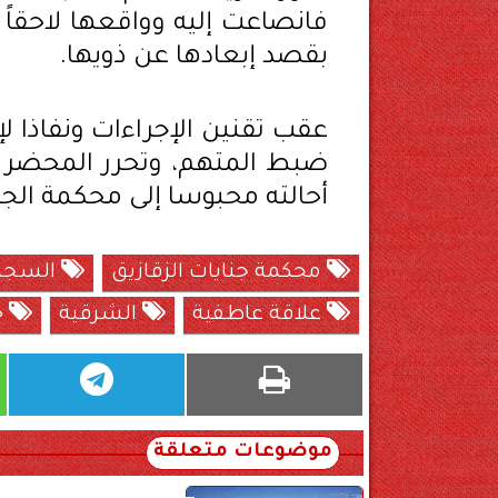
فانصاعت إليه وواقعها لاحقاً 
بقصد إبعادها عن ذويها.
عقب تقنين الإجراءات ونفاذا لإ
ضبط المتهم، وتحرر المحضر الل
أحالته محبوسا إلى محكمة الجن
محكمة جنايات الزقازيق
السجن 
علاقة عاطفية
الشرقية
خ
موضوعات متعلقة