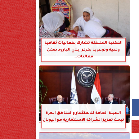
المكتبة المتنقلة تشارك بفعاليات ثقافية
وفنية وتوعوية بمركز إيتاي البارود ضمن
فعاليات...
الهيئة العامة للاستثمار والمناطق الحرة
تبحث تعزيز الشراكة الاستثمارية مع اليونان