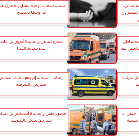
 العامة في
بسبب خلافات زوجيه..مقتل ربة منزل عل
الصحراوي
يد زوجها بالبحيرة
تهمة تعاطى
مصرع شابين وإصابة 3 آخرون في حاد
ملين بقنا
سير بمدينة المنيا
منزله بـ
إصابة 4 سيدات إثر وقوع حادث تصادم
ف
سيارتين بالشرقية
..مقتل أب
مصرع طفل وإصابة 6 أشخاص في تص
لخليفة
سيارتين ملاكي بالشرقية