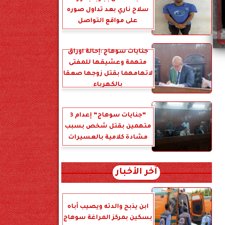
سلاح ناري بعد تداول صوره
على مواقع التواصل
جنايات سوهاج :إحالة أوراق
متهمة وعشيقها للمفتى
لاتهامهما بقتل زوجها صعقا
بالكهرباء
”جنايات سوهاج” إعدام 3
متهمين بقتل شخص بسبب
مشادة كلامية بالعسيرات
آخر الأخبار
ابن يذبح والدته ويصيب أباه
بسكين بمركز المراغة سوهاج