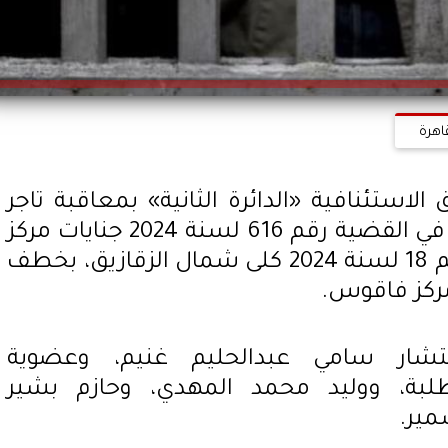
اهرة
استئنافية «الدائرة الثانية» بمعاقبة تاجر
طيور بالسجن المؤبد، لاتهامه في القضية رقم 616 لسنة 2024 جنايات مركز
شرطة فاقوس، والمقيدة برقم 18 لسنة 2024 كلى شمال الزقازيق، بخطف
ركز فاقوس.
شار سامي عبدالحليم غنيم، وعضوية
ة، ووليد محمد المهدي، وحازم بشير
مير.