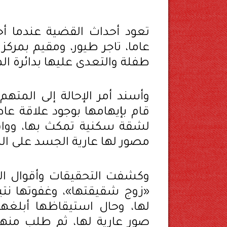
عاما، تاجر طيور، ومقيم بمرك
طفلة والتعدى عليها بدائرة الم
وأسند أمر الإحالة إلى المته
قام بإيهامها بوجود علاقة عا
لشقة سكنية تمكث بها، وواق
مصور لها عارية الجسد على الن
وكشفت التحقيقات وأقوال الم
«زوج شقيقتها»، وغفوتها نت
لها، وحال استيقاظها أبلغها 
صور عارية لها، ثم طلب منها 