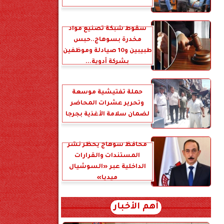
سقوط شبكة تصنيع مواد
مخدرة بسوهاج..حبس
طبيبين و10 صيادلة وموظفين
بشركة أدوية...
حملة تفتيشية موسعة
وتحرير عشرات المحاضر
لضمان سلامة الأغذية بجرجا
محافظ سوهاج يحظر نشر
المستندات والقرارات
الداخلية عبر «السوشيال
ميديا»
أهم الأخبار