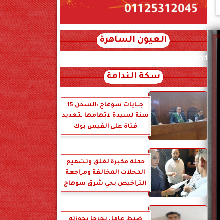
العيون الساهرة
xml_json/rss/~12.xml x0n not found
سكة الندامة
جنايات سوهاج :السجن 15
سنة لسيدة لاتهامها بتهديد
فتاة على الفيس بوك
حملة مكبرة لغلق وتشميع
المحلات المخالفة ومراجعة
التراخيص بحي شرق سوهاج
ضبط عامل بجرجا بحوزته