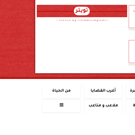
تويتر
ب
Tweets by hwadithalyoum
رة
أغرب القضايا
من الحياة
ملاعب و متاعب
