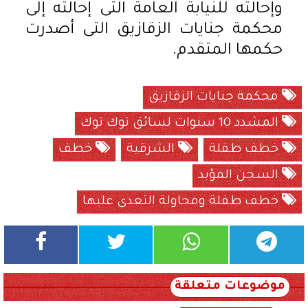
وإحالته للنيابة العامة التى إحالته إلى
محكمة جنايات الزقازيق التى أصدرت
حكمها المتقدم.
محكمة جنايات الزقازيق
المشدد 10 سنوات لسائق توك توك
خطف طفلة
الشرقية
خطف
السجن المؤبد
خطف طفلة ومحاولة التعدى عليها
موضوعات متعلقة