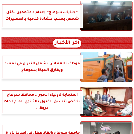
”جنايات سوهاج” إعدام 3 متهمين بقتل
شخص بسبب مشادة كلامية بالعسيرات
آخر الأخبار
موظف بالمعاش يشعل النيران في نفسه
ويفارق الحياة بسوهاج
استجابة لأولياء الأمور... محافظ سوهاج
يخفض تنسيق القبول بالثانوي العام لـ245
درجة...
جامعة سوهاج :إنقاذ طفل في إصابة نادرة.