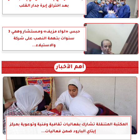
بعد اختراق إبرة جدار القلب
حبس «لواء مزيف» ومستشار وهمي 3
سنوات بتهمة النصب على شركة
والاستيلاء...
أهم الأخبار
المكتبة المتنقلة تشارك بفعاليات ثقافية وفنية وتوعوية بمركز
إيتاي البارود ضمن فعاليات...