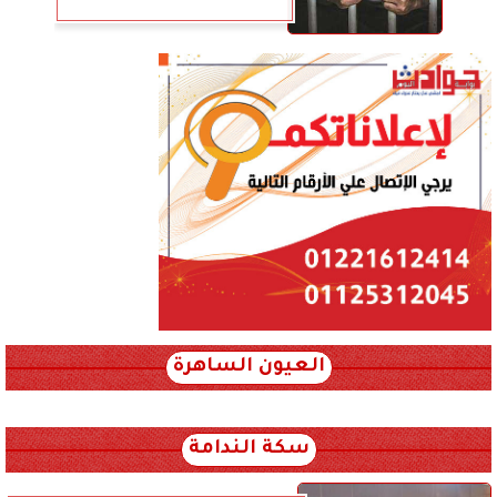
العيون الساهرة
xml_json/rss/~12.xml x0n not found
سكة الندامة