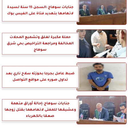
جنايات سوهاج :السجن 15 سنة لسيدة
لاتهامها بتهديد فتاة على الفيس بوك
حملة مكبرة لغلق وتشميع المحلات
المخالفة ومراجعة التراخيص بحي شرق
سوهاج
ضبط عامل بجرجا بحوزته سلاح ناري بعد
تداول صوره على مواقع التواصل
جنايات سوهاج :إحالة أوراق متهمة
وعشيقها للمفتى لاتهامهما بقتل زوجها
صعقا بالكهرباء