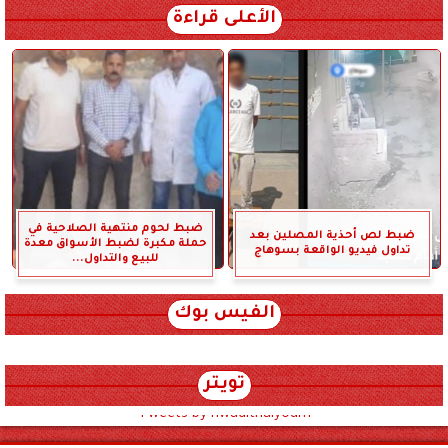
الأعلى قراءة
ضبط لحوم منتهية الصلاحية في
ضبط لص أحذية المصلين بعد
حملة مكبرة لضبط الأسواق معدة
تداول فيديو الواقعة بسوهاج
للبيع والتداول...
الفيس بوك
تويتر
Tweets by hwadithalyoum