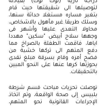
دراجة نارية (توك توك) بقيادته
لتوصيلها الى شقيقتها حيث قام
بتغير مساره مستغلا حداثة سنها،
وسلك طريقا غير مأهول بالاشخاص،
محاولا التعدى عليها وأشهر فى
وجهها سلاح أبيض "سكين" مهددا
اياها، فاقمت الطفلة بالصراخ مما
دفع المتهم الى تركها خشية من
فضح أمره وقام بسرقة مبلغ نقدى
بحوزتها كرها عنها على النحو المبين
بالتحقيقات.
توصلت تحريات مباحث قسم شرطة
بلبيس إلى صحة الواقعة، وتم اتخاذ
الإجراءات القانونية نحو المتهم،