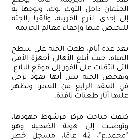
بعد تنفيذ الجريمة، قاما بوضع
الجثمان داخل التوك توك، وتوجها به
إلى إحدى الترع القريبة، وألقيا بالجثة
للتخلص منها وإخفاء معالم الجريمة.
بعد عدة أيام، طفت الجثة على سطح
المياه، حيث أبلغ الأهالي أجهزة الأمن
التي انتقلت على الفور إلى موقع البلاغ.
وبفحص الجثة تبين أنها تعود لرجل
في العقد الرابع من العمر، وتظهر
عليها آثار طعنات نافذة.
كثفت مباحث مركز فرشوط جهودها،
وتوصلت إلى هوية الضحية وهو
"محمد.ع"، 42 عامًا، مسجل خطر