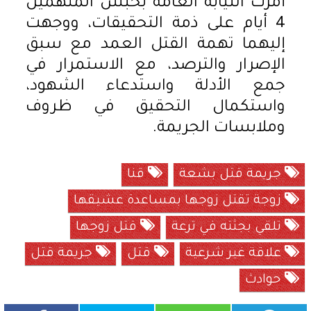
أمرت النيابة العامة بحبس المتهمين
4 أيام على ذمة التحقيقات، ووجهت
إليهما تهمة القتل العمد مع سبق
الإصرار والترصد، مع الاستمرار في
جمع الأدلة واستدعاء الشهود،
واستكمال التحقيق في ظروف
وملابسات الجريمة.
جريمة قتل بشعة
قنا
زوجة تقتل زوجها بمساعدة عشيقها
تلقي بجثته في ترعة
قتل زوجها
علاقة غير شرعية
قتل
جريمة قتل
حوادث