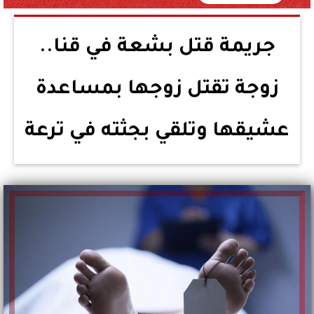
جريمة قتل بشعة في قنا..
زوجة تقتل زوجها بمساعدة
عشيقها وتلقي بجثته في ترعة