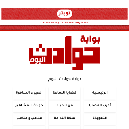
تويتر
Tweets by hwadithalyoum
بوابة حوادث اليوم
الرئيسية
قضايا الساعة
العيون الساهرة
أغرب القضايا
من الحياة
حوادث المشاهير
التعويذة
سكة الندامة
ملاعب و متاعب