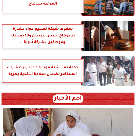
المراغة سوهاج
سقوط شبكة تصنيع مواد مخدرة
بسوهاج..حبس طبيبين و10 صيادلة
وموظفين بشركة أدوية...
حملة تفتيشية موسعة وتحرير عشرات
المحاضر لضمان سلامة الأغذية بجرجا
أهم الأخبار