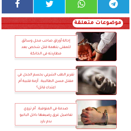
موضوعات متعلقة
إحالة أوراق صاحب محل وسائق
للمفتى بتهمة قتل شخص بعد
مطاردته فى الخانكة
تقرير الطب الشرعي يحسم الجدل في
مقتل مسن الطالبية.. أزمة قلبية أم
اعتداء قاتل؟
صدمة في المنوفية.. أم تروي
تفاصيل غرق رضيعها داخل البانيو
بدم بارد