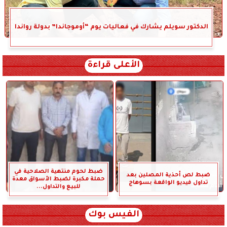
الدكتور سويلم يشارك في فعاليات يوم “أوموجاندا” بدولة رواندا
الأعلى قراءة
ضبط لحوم منتهية الصلاحية في
ضبط لص أحذية المصلين بعد
حملة مكبرة لضبط الأسواق معدة
تداول فيديو الواقعة بسوهاج
للبيع والتداول...
الفيس بوك