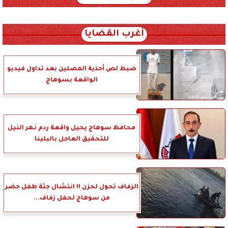
xml_json/rss/~12.xml x0n not found
أغرب القضايا
ضبط لص أحذية المصلين بعد تداول فيديو
الواقعة بسوهاج
محافظ سوهاج يحيل واقعة ردم نهر النيل
للتحقيق العاجل بالبلينا
الزفاف تحول لحزن !! انتشال جثة طفل حضر
من سوهاج لحفل زفاف...