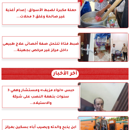
حملة مكبرة لضبط الأسواق : إعدام أغذية
غير صالحة وغلق 3 محلات...
ضبط فتاة تنتحل صفة أخصائى علاج طبيعى
داخل مركز غير مرخص بجهينة...
آخر الأخبار
حبس «لواء مزيف» ومستشار وهمي 3
سنوات بتهمة النصب على شركة
والاستيلاء...
ابن يذبح والدته ويصيب أباه بسكين بمركز