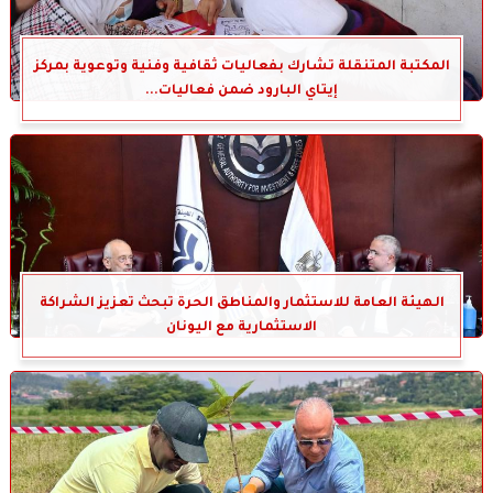
المكتبة المتنقلة تشارك بفعاليات ثقافية وفنية وتوعوية بمركز
إيتاي البارود ضمن فعاليات...
الهيئة العامة للاستثمار والمناطق الحرة تبحث تعزيز الشراكة
الاستثمارية مع اليونان