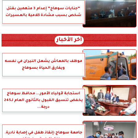
”جنايات سوهاج” إعدام 3 متهمين بقتل
شخص بسبب مشادة كلامية بالعسيرات
آخر الأخبار
موظف بالمعاش يشعل النيران في نفسه
ويفارق الحياة بسوهاج
استجابة لأولياء الأمور... محافظ سوهاج
يخفض تنسيق القبول بالثانوي العام لـ245
درجة...
جامعة سوهاج :إنقاذ طفل في إصابة نادرة.