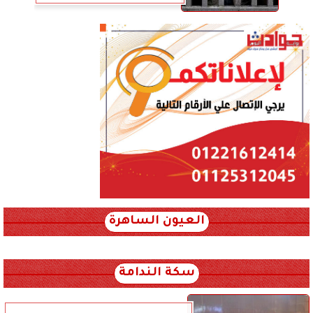
العيون الساهرة
xml_json/rss/~12.xml x0n not found
سكة الندامة