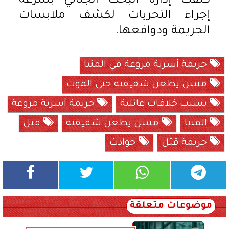
كلفت إدارة البحث الجنائي بسرعة
إجراء التحريات لكشف ملابسات
الجريمة ودوافعها.
جريمة أسرية مروعة في المنيا
مسن يطعن شقيقته حتى الموت
بسبب خلافات عائلية
جريمة أسرية مروعة
المنيا
مسن يطعن شقيقته
قتل
جريمة قتل
حوادث
موضوعات متعلقة