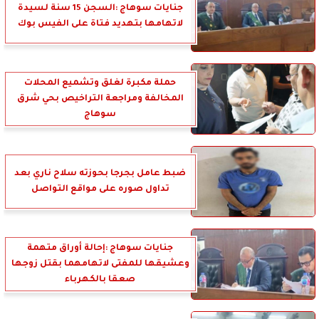
جنايات سوهاج :السجن 15 سنة لسيدة
لاتهامها بتهديد فتاة على الفيس بوك
حملة مكبرة لغلق وتشميع المحلات
المخالفة ومراجعة التراخيص بحي شرق
سوهاج
ضبط عامل بجرجا بحوزته سلاح ناري بعد
تداول صوره على مواقع التواصل
جنايات سوهاج :إحالة أوراق متهمة
وعشيقها للمفتى لاتهامهما بقتل زوجها
صعقا بالكهرباء