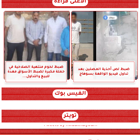
الأعلى قراءة
ضبط لحوم منتهية الصلاحية في
ضبط لص أحذية المصلين بعد
حملة مكبرة لضبط الأسواق معدة
تداول فيديو الواقعة بسوهاج
للبيع والتداول...
الفيس بوك
تويتر
Tweets by hwadithalyoum