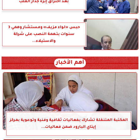
بعد اختراق إبرة جدار القلب
حبس «لواء مزيف» ومستشار وهمي 3
سنوات بتهمة النصب على شركة
والاستيلاء...
أهم الأخبار
المكتبة المتنقلة تشارك بفعاليات ثقافية وفنية وتوعوية بمركز
إيتاي البارود ضمن فعاليات...