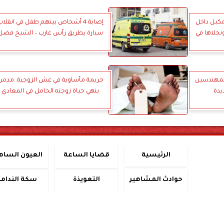
مكبل داخل
إصابة 4 أشخاص بينهم طفل في انقلا
ونجلاها في
سيارة بطريق رأس غارب – الشيخ فضل
لمهندسين
جريمة مأساوية في عش الزوجية..مدمن
يدة
ينهي حياة زوجته الحامل في المعادي
الرئيسية
قضايا الساعة
العيون الساه
حوادث المشاهير
التعويذة
سكة الندامة