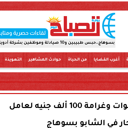
أدوية 15 يومًا على ذمة التحقيقات
أغرب القضايا
من الحياة
حوادث المشاهير
التعويذة
السجن المشدد 6 سنوات وغرامة 100 ألف جنيه لعامل
جار في الشابو بسوهاج