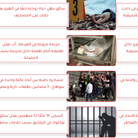
 في حادث
سائق ينهي حياة زوجته خنقًا في الهرم بع
الشرقية
خلاف على المصاريف
ي داخل
جريمة مروعة في الغردقة.. أب يقتل
شرقية
طليقته أمام طفلته داخل مدرسة بسبب
الحضانة
والدته في
مشاجرة دامية بين أبناء عائلة واحدة في
سوهاج.. 3 مصابين بطلقات نارية وعصي
مة الاتجار في
السجن 15 عامًا لـ3 متهمين بقتل سائق
القناطر
توكتوك في الزقازيق بسبب خلافات سابق