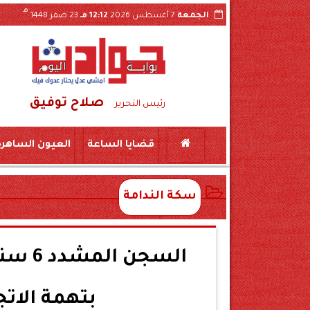
هـ
الجمعة
7 أغسطس 2026
12:12 مـ
23 صفر 1448
صلاح توفيق
 بجرجا
سقوط شبكة تصنيع مواد مخدرة بسوهاج..حبس طبيبين و10 صيادلة وموظفين بشركة 
رئيس التحرير
قضايا الساعة
العيون الساهرة
سكة الندامة
بتهمة الات