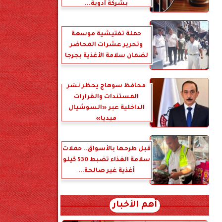
بشركة أدوية...
حملة تفتيشية موسعة
وتحرير عشرات المحاضر
لضمان سلامة الأغذية بجرجا
محافظ سوهاج يحظر نشر
المستندات والقرارات
الداخلية عبر «السوشيال
ميديا»
قبل طرحها بالأسواق.. حملات
سلامة الغذاء تضبط 530 كيلو
أغذية غير صالحة...
أهم الأخبار