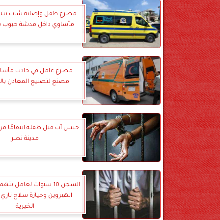
مصرع طفل وإصابة شاب ببتر
مأساوي داخل مدشة حبوب ب
مصرع عامل في حادث مأساو
مصنع لتصنيع المعادن بال
حبس أب قتل طفله انتقامًا من 
مدينة نصر
السجن 10 سنوات لعامل بته
الهيروين وحيازة سلاح ناري ب
الخيرية