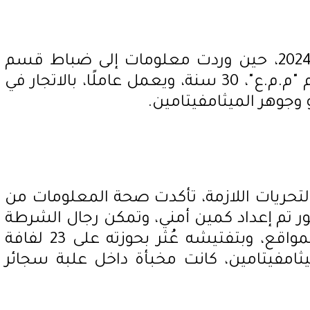
تعود أحداث القضية إلى عام 2024، حين وردت معلومات إلى ضباط قسم
أول سوهاج تفيد بقيام المتهم "م.م.ع"، 30 سنة، ويعمل عاملًا، بالاتجار في
و وجوهر الميثامفيتامين.
التحريات اللازمة، تأكدت صحة المعلومات من
ور تم إعداد كمين أمني، وتمكن رجال الشرطة
من ضبط المتهم أمام أحد المواقع، وبتفتيشه عُثر بحوزته على 23 لفافة
ثامفيتامين، كانت مخبأة داخل علبة سجائر