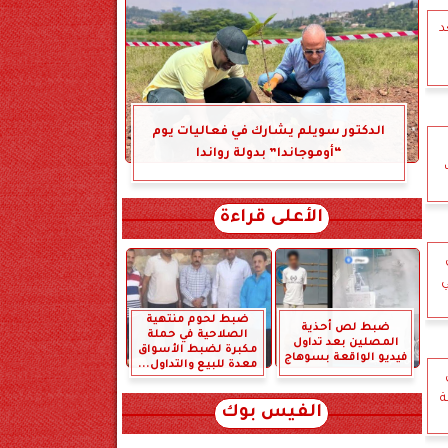
د
الدكتور سويلم يشارك في فعاليات يوم
“أوموجاندا” بدولة رواندا
الأعلى قراءة
ضبط لحوم منتهية
ضبط لص أحذية
الصلاحية في حملة
المصلين بعد تداول
مكبرة لضبط الأسواق
فيديو الواقعة بسوهاج
معدة للبيع والتداول...
ة
الفيس بوك