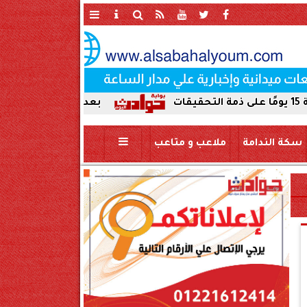
بعد ضبط حمير مذبوحة في محافظة س
سكة الندامة
ملاعب و متاعب