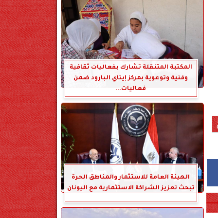
المكتبة المتنقلة تشارك بفعاليات ثقافية
وفنية وتوعوية بمركز إيتاي البارود ضمن
فعاليات...
الهيئة العامة للاستثمار والمناطق الحرة
تبحث تعزيز الشراكة الاستثمارية مع اليونان