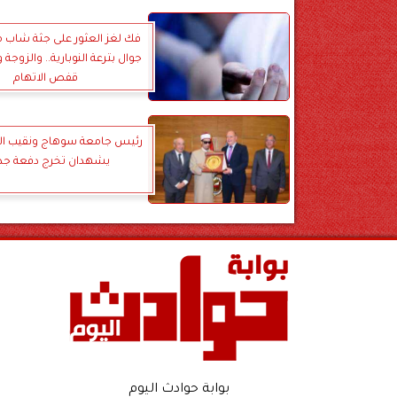
فك لغز العثور على جثة شاب 
جوال بترعة النوبارية.. والزوجة 
قفص الاتهام
رئيس جامعة سوهاج ونقيب ا
يشهدان تخرج دفعة جد
بوابة حوادث اليوم