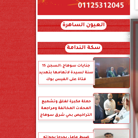
العيون الساهرة
xml_json/rss/~12.xml x0n not found
سكة الندامة
جنايات سوهاج :السجن 15
سنة لسيدة لاتهامها بتهديد
فتاة على الفيس بوك
حملة مكبرة لغلق وتشميع
المحلات المخالفة ومراجعة
التراخيص بحي شرق سوهاج
ضبط عامل بجرجا بحوزته