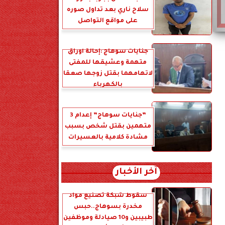
سلاح ناري بعد تداول صوره
على مواقع التواصل
جنايات سوهاج :إحالة أوراق
متهمة وعشيقها للمفتى
لاتهامهما بقتل زوجها صعقا
بالكهرباء
”جنايات سوهاج” إعدام 3
متهمين بقتل شخص بسبب
مشادة كلامية بالعسيرات
آخر الأخبار
سقوط شبكة تصنيع مواد
مخدرة بسوهاج..حبس
طبيبين و10 صيادلة وموظفين