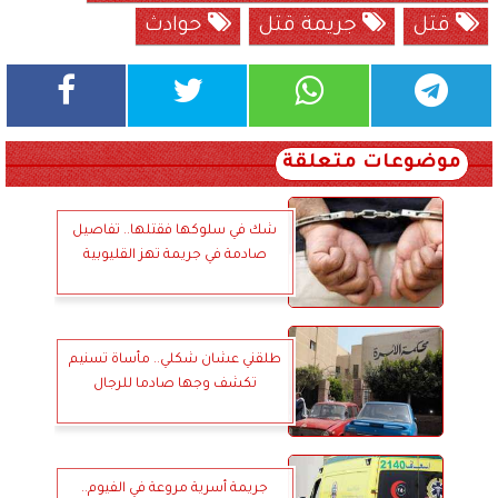
قتل
جريمة قتل
حوادث
موضوعات متعلقة
شك في سلوكها فقتلها.. تفاصيل
صادمة في جريمة تهز القليوبية
طلقني عشان شكلي.. مأساة تسنيم
تكشف وجها صادما للرجال
جريمة أسرية مروعة في الفيوم..