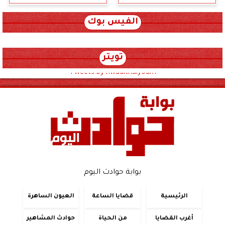
الفيس بوك
تويتر
Tweets by hwadithalyoum
بوابة حوادث اليوم
الرئيسية
قضايا الساعة
العيون الساهرة
أغرب القضايا
من الحياة
حوادث المشاهير