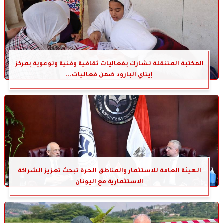
المكتبة المتنقلة تشارك بفعاليات ثقافية وفنية وتوعوية بمركز
إيتاي البارود ضمن فعاليات...
الهيئة العامة للاستثمار والمناطق الحرة تبحث تعزيز الشراكة
الاستثمارية مع اليونان