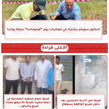
الدكتور سويلم يشارك في فعاليات يوم “أوموجاندا” بدولة رواندا
الأعلى قراءة
ضبط لحوم منتهية الصلاحية في
ضبط لص أحذية المصلين بعد
حملة مكبرة لضبط الأسواق معدة
تداول فيديو الواقعة بسوهاج
للبيع والتداول...