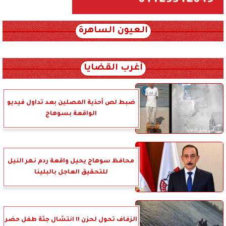
العيون الساهرة
xml_json/rss/~12.xml x0n not found
أغرب القضايا
ضبط لص أحذية المصلين بعد تداول فيديو
الواقعة بسوهاج
محافظ سوهاج يحيل واقعة ردم نهر النيل
للتحقيق العاجل بالبلينا
الزفاف تحول لحزن !! انتشال جثة طفل حضر