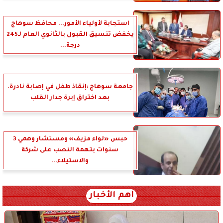
استجابة لأولياء الأمور... محافظ سوهاج
يخفض تنسيق القبول بالثانوي العام لـ245
درجة...
جامعة سوهاج :إنقاذ طفل في إصابة نادرة.
بعد اختراق إبرة جدار القلب
حبس «لواء مزيف» ومستشار وهمي 3
سنوات بتهمة النصب على شركة
والاستيلاء...
أهم الأخبار