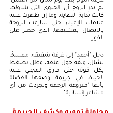
غرفة النوم بعد يوم شاق من العمل.
لم يدرِ الزوج أن الحلوى التي يتناولها
كانت بداية النهاية، وما إن ظهرت عليه
علامات الإعياء، حتى سارعت الزوجة
بالاتصال بعشيقها، الذي حضر على
الفور.
دخل "أحمد" إلى غرفة شقيقه، ممسكًا
بشال، ولفّه حول عنقه، وظل يضغط
بكل قوته حتى فارق المجني عليه
الحياة، في جريمة وصفها القضاة
بأنها "منزوعة الرحمة وتجردت من أي
مشاعر إنسانية".
محاولة تمويه وكشف الجريمة