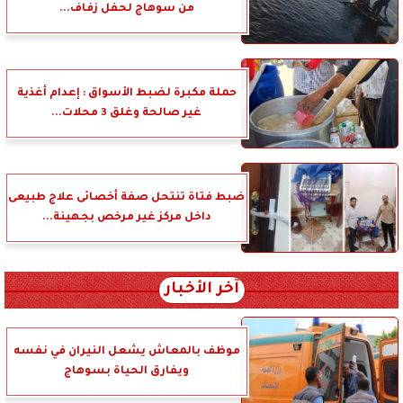
من سوهاج لحفل زفاف...
حملة مكبرة لضبط الأسواق : إعدام أغذية
غير صالحة وغلق 3 محلات...
ضبط فتاة تنتحل صفة أخصائى علاج طبيعى
داخل مركز غير مرخص بجهينة...
آخر الأخبار
موظف بالمعاش يشعل النيران في نفسه
ويفارق الحياة بسوهاج