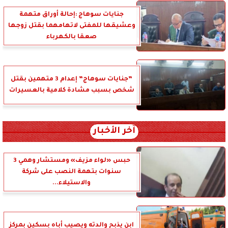
جنايات سوهاج :إحالة أوراق متهمة
وعشيقها للمفتى لاتهامهما بقتل زوجها
صعقا بالكهرباء
”جنايات سوهاج” إعدام 3 متهمين بقتل
شخص بسبب مشادة كلامية بالعسيرات
آخر الأخبار
حبس «لواء مزيف» ومستشار وهمي 3
سنوات بتهمة النصب على شركة
والاستيلاء...
ابن يذبح والدته ويصيب أباه بسكين بمركز