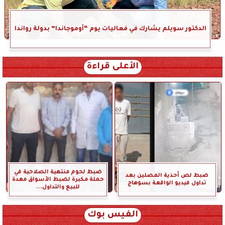
الدكتور سويلم يشارك في فعاليات يوم “أوموجاندا” بدولة رواندا
الأعلى قراءة
ضبط لحوم منتهية الصلاحية في
ضبط لص أحذية المصلين بعد
حملة مكبرة لضبط الأسواق معدة
تداول فيديو الواقعة بسوهاج
للبيع والتداول...
الفيس بوك