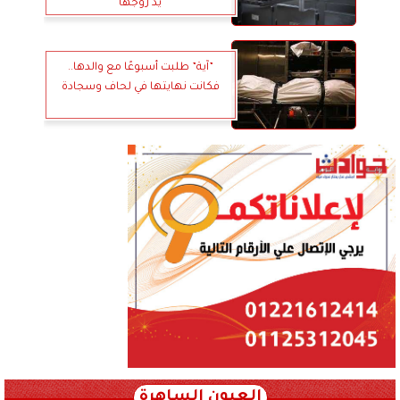
يد زوجها
”آية” طلبت أسبوعًا مع والدها..
فكانت نهايتها في لحاف وسجادة
العيون الساهرة