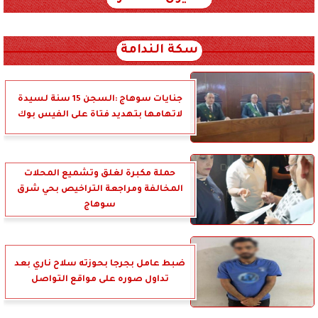
xml_json/rss/~12.xml x0n not found
سكة الندامة
جنايات سوهاج :السجن 15 سنة لسيدة
لاتهامها بتهديد فتاة على الفيس بوك
حملة مكبرة لغلق وتشميع المحلات
المخالفة ومراجعة التراخيص بحي شرق
سوهاج
ضبط عامل بجرجا بحوزته سلاح ناري بعد
تداول صوره على مواقع التواصل