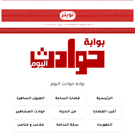
تويتر
Tweets by hwadithalyoum
بوابة حوادث اليوم
الرئيسية
قضايا الساعة
العيون الساهرة
أغرب القضايا
من الحياة
حوادث المشاهير
التعويذة
سكة الندامة
ملاعب و متاعب