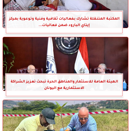
المكتبة المتنقلة تشارك بفعاليات ثقافية وفنية وتوعوية بمركز
إيتاي البارود ضمن فعاليات...
الهيئة العامة للاستثمار والمناطق الحرة تبحث تعزيز الشراكة
الاستثمارية مع اليونان