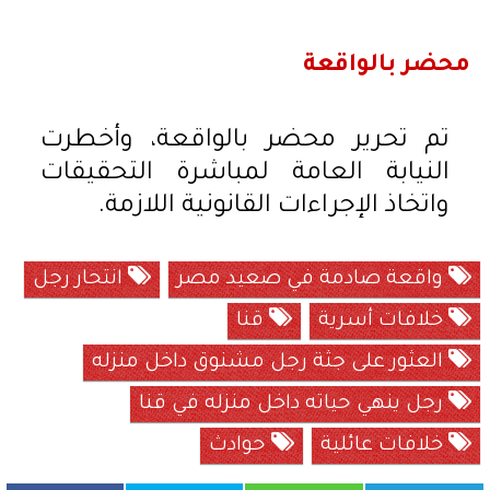
محضر بالواقعة
تم تحرير محضر بالواقعة، وأخطرت
النيابة العامة لمباشرة التحقيقات
واتخاذ الإجراءات القانونية اللازمة.
واقعة صادمة في صعيد مصر
انتحار رجل
خلافات أسرية
قنا
العثور على جثة رجل مشنوق داخل منزله
رجل ينهي حياته داخل منزله في قنا
خلافات عائلية
حوادث