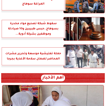
المراغة سوهاج
سقوط شبكة تصنيع مواد مخدرة
بسوهاج..حبس طبيبين و10 صيادلة
وموظفين بشركة أدوية...
حملة تفتيشية موسعة وتحرير عشرات
المحاضر لضمان سلامة الأغذية بجرجا
أهم الأخبار