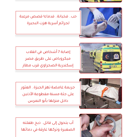
حب.. فخيانة.. فدماء! قصص مرعبة
لجرائم أسرية هزت البحيرة
إصابة 7 أشخاص في انقلاب
ميكروباص على طريق مصر
إسكندرية الصحراوي قرب مطار
سفنكس
جريمة غامضة تهز الجيزة.. العثور
على جثة مسنة مقطوعة الأذنين
داخل منزلها بأبو النمرس
أب يتحول إلى قاتل.. ذبح طفلته
الصغيرة وتركها غارقة في دمائها