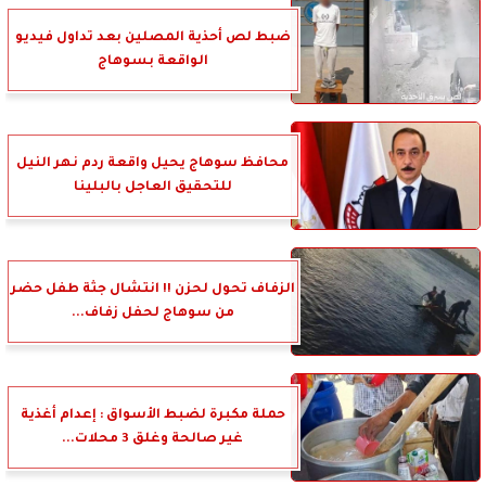
ضبط لص أحذية المصلين بعد تداول فيديو
الواقعة بسوهاج
محافظ سوهاج يحيل واقعة ردم نهر النيل
للتحقيق العاجل بالبلينا
الزفاف تحول لحزن !! انتشال جثة طفل حضر
من سوهاج لحفل زفاف...
حملة مكبرة لضبط الأسواق : إعدام أغذية
غير صالحة وغلق 3 محلات...