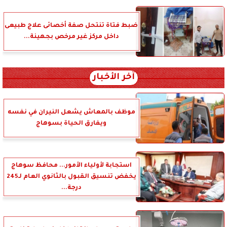
ضبط فتاة تنتحل صفة أخصائى علاج طبيعى
داخل مركز غير مرخص بجهينة...
آخر الأخبار
موظف بالمعاش يشعل النيران في نفسه
ويفارق الحياة بسوهاج
استجابة لأولياء الأمور... محافظ سوهاج
يخفض تنسيق القبول بالثانوي العام لـ245
درجة...