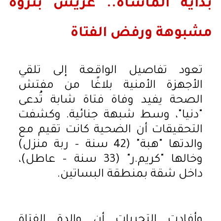
بداية المأساة.. عريس بثروة
مشبوهة ورفض الفتاة
تعود تفاصيل الواقعة إلى تلقي
الأجهزة الأمنية بلاغًا من مفتش
الصحة يفيد وفاة فتاة شابة تُدعى
"دنيا"، وسط شبهة جنائية. وكشفت
التحقيقات أن الضحية كانت تقيم مع
والدتها "هبة" (42 سنة – ربة منزل)
وخالها "كريم.ر" (33 سنة – عاطل)،
داخل شقة بمنطقة البساتين.
وأفادت التحريات أن والدة الفتاة