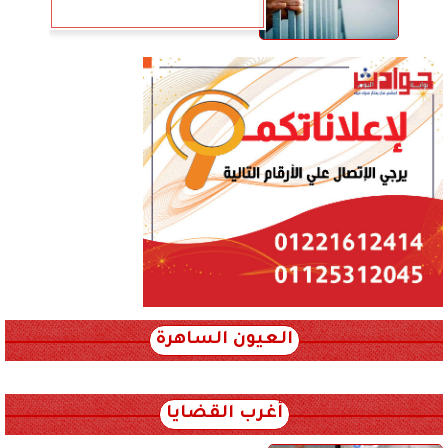
العيون الساهرة
xml_json/rss/~12.xml x0n not found
أغرب القضايا