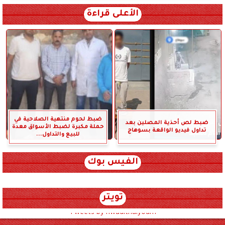
الأعلى قراءة
ضبط لحوم منتهية الصلاحية في
ضبط لص أحذية المصلين بعد
حملة مكبرة لضبط الأسواق معدة
تداول فيديو الواقعة بسوهاج
للبيع والتداول...
الفيس بوك
تويتر
Tweets by hwadithalyoum