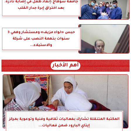
جامعة سوهاج :إنقاذ طفل في إصابة نادرة.
بعد اختراق إبرة جدار القلب
حبس «لواء مزيف» ومستشار وهمي 3
سنوات بتهمة النصب على شركة
والاستيلاء...
أهم الأخبار
المكتبة المتنقلة تشارك بفعاليات ثقافية وفنية وتوعوية بمركز
إيتاي البارود ضمن فعاليات...