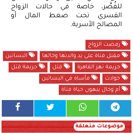
للقُصَّر، خاصة في حالات الزواج
القسري تحت ضغط المال أو
المصالح الأسرية.
رفضت الزواج
مقتل فتاة على يد والدتها وخالها
البساتين
جريمة تهز القاهرة
قتل
جريمة قتل
حوادث
مأساة في البساتين
أم وخال ينهون حياة فتاة
موضوعات متعلقة