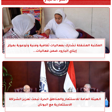
المكتبة المتنقلة تشارك بفعاليات ثقافية وفنية وتوعوية بمركز
إيتاي البارود ضمن فعاليات...
الهيئة العامة للاستثمار والمناطق الحرة تبحث تعزيز الشراكة
الاستثمارية مع اليونان