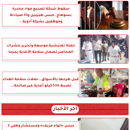
سقوط شبكة تصنيع مواد مخدرة
بسوهاج..حبس طبيبين و10 صيادلة
وموظفين بشركة أدوية...
حملة تفتيشية موسعة وتحرير عشرات
المحاضر لضمان سلامة الأغذية بجرجا
قبل طرحها بالأسواق.. حملات سلامة الغذاء
تضبط 530 كيلو أغذية غير صالحة...
آخر الأخبار
حبس «لواء مزيف» ومستشار وهمي 3