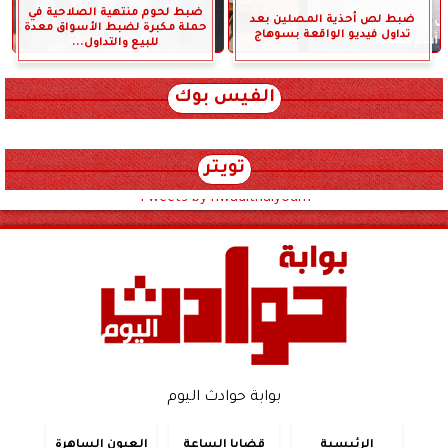
ضبط لحوم منتهية الصلاحية في
ضبط لص أحذية المصلين بعد
حملة مكبرة لضبط الأسواق معدة
تداول فيديو الواقعة بسوهاج
للبيع والتداول...
الفيس بوك
تويتر
Tweets by hwadithalyoum
بوابة حوادث اليوم
الرئيسية
قضايا الساعة
العيون الساهرة