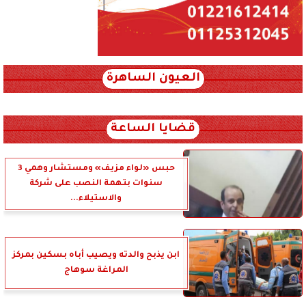
العيون الساهرة
xml_json/rss/~12.xml x0n not found
قضايا الساعة
حبس «لواء مزيف» ومستشار وهمي 3
سنوات بتهمة النصب على شركة
والاستيلاء...
ابن يذبح والدته ويصيب أباه بسكين بمركز
المراغة سوهاج