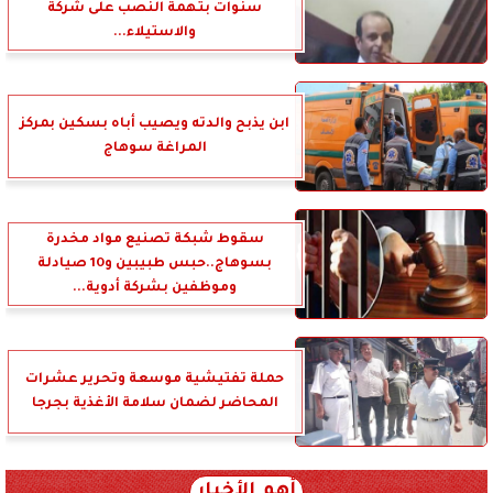
سنوات بتهمة النصب على شركة
والاستيلاء...
ابن يذبح والدته ويصيب أباه بسكين بمركز
المراغة سوهاج
سقوط شبكة تصنيع مواد مخدرة
بسوهاج..حبس طبيبين و10 صيادلة
وموظفين بشركة أدوية...
حملة تفتيشية موسعة وتحرير عشرات
المحاضر لضمان سلامة الأغذية بجرجا
أهم الأخبار