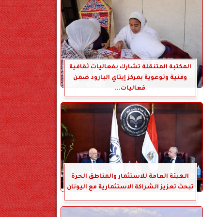
المكتبة المتنقلة تشارك بفعاليات ثقافية
وفنية وتوعوية بمركز إيتاي البارود ضمن
فعاليات...
الهيئة العامة للاستثمار والمناطق الحرة
تبحث تعزيز الشراكة الاستثمارية مع اليونان