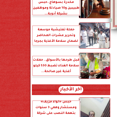
مخدرة بسوهاج..حبس
طبيبين و10 صيادلة وموظفين
بشركة أدوية...
حملة تفتيشية موسعة
وتحرير عشرات المحاضر
لضمان سلامة الأغذية بجرجا
قبل طرحها بالأسواق.. حملات
سلامة الغذاء تضبط 530 كيلو
أغذية غير صالحة...
آخر الأخبار
حبس «لواء مزيف»
ومستشار وهمي 3 سنوات
بتهمة النصب على شركة