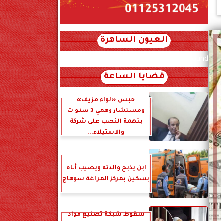
العيون الساهرة
xml_json/rss/~12.xml x0n not found
قضايا الساعة
حبس «لواء مزيف»
ومستشار وهمي 3 سنوات
بتهمة النصب على شركة
والاستيلاء...
ابن يذبح والدته ويصيب أباه
بسكين بمركز المراغة سوهاج
سقوط شبكة تصنيع مواد