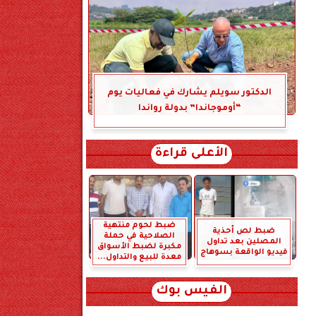
الدكتور سويلم يشارك في فعاليات يوم
“أوموجاندا” بدولة رواندا
الأعلى قراءة
ضبط لحوم منتهية
ضبط لص أحذية
الصلاحية في حملة
المصلين بعد تداول
مكبرة لضبط الأسواق
فيديو الواقعة بسوهاج
معدة للبيع والتداول...
الفيس بوك