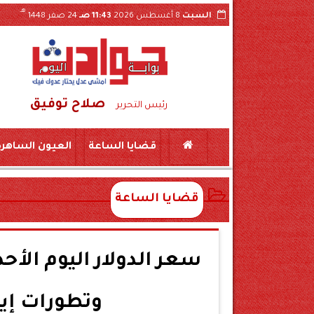
هـ
السبت
8 أغسطس 2026
11:43 صـ
24 صفر 1448
صلاح توفيق
كين بمركز المراغة سوهاج
حبس «لواء مزيف» ومستشار وهمي 3 سنوات بتهمة النصب على شر
رئيس التحرير
قضايا الساعة
العيون الساهرة
قضايا الساعة
وتطورات إيج