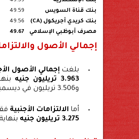
بنك الإسكندرية
49.59
بنك قناة السويس
49.59
بنك كريدي أجريكول (CA)
49.56
مصرف أبوظبي الإسلامي
49.67
إجمالي الأصول والالتزام
بلغت
إجمالي الأصول الأج
3.963 تريليون جنيه
و3.506 تريليون في ديسمبر 2024.
أما
الالتزامات الأجنبية
فقد
3.275 تريليون جنيه
بنهاية أبريل، 