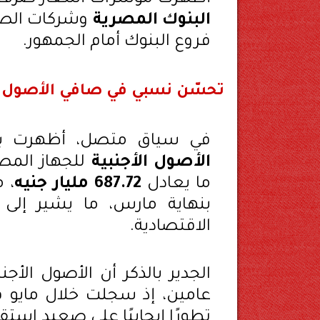
البنوك المصرية
وشركات الصرا
فروع البنوك أمام الجمهور.
تحسّن نسبي في صافي الأصول ال
في سياق متصل، أظهرت بي
الأصول الأجنبية
للجهاز المص
ما يعادل
687.72 مليار جنيه
بنهاية مارس، ما يشير إل
الاقتصادية.
الجدير بالذكر أن الأصول الأج
عامين، إذ سجلت خلال مايو ف
تطورًا إيجابيًا على صعيد استقر