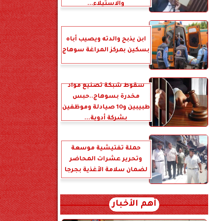
والاستيلاء...
ابن يذبح والدته ويصيب أباه
بسكين بمركز المراغة سوهاج
سقوط شبكة تصنيع مواد
مخدرة بسوهاج..حبس
طبيبين و10 صيادلة وموظفين
بشركة أدوية...
حملة تفتيشية موسعة
وتحرير عشرات المحاضر
لضمان سلامة الأغذية بجرجا
أهم الأخبار