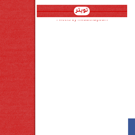
تويتر
Tweets by hwadithalyoum