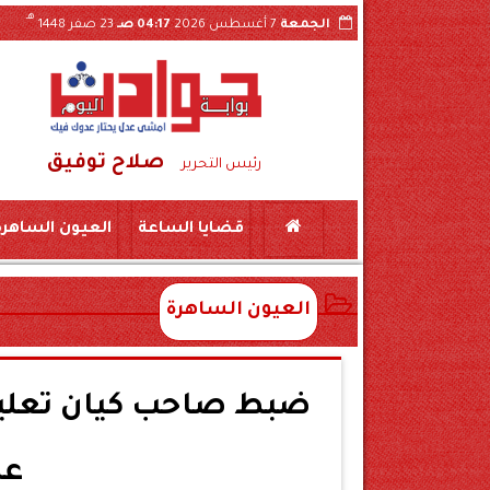
هـ
الجمعة
7 أغسطس 2026
04:17 صـ
23 صفر 1448
صلاح توفيق
ذية بجرجا
سقوط شبكة تصنيع مواد مخدرة بسوهاج..حبس طبيبين و10 صيادلة وموظفين 
رئيس التحرير
قضايا الساعة
العيون الساهرة
العيون الساهرة
ضبط صاحب كيان تعليم
عل