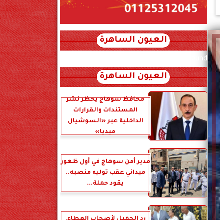
العيون الساهرة
xml_json/rss/~12.xml x0n not found
العيون الساهرة
محافظ سوهاج يحظر نشر
المستندات والقرارات
الداخلية عبر «السوشيال
ميديا»
مدير أمن سوهاج في أول ظهور
ميداني عقب توليه منصبه..
يقود حملة...
رد الجميل لأصحاب العطاء.