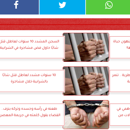
ينهون حياة
السجن المشدد 10 سنوات لعاطل قتل
!
شابًا حاول فض مشاجرة في الشرابية
ية .. تنمر
10 سنوات مشدد لعاطل قتل شابًا
ة
بالشرابية خلال مشاجرة
همي في
طعنه في رأسه وجسده وتركه ينزف..
الات من
القضاء يقول كلمته في جريمة المعصر