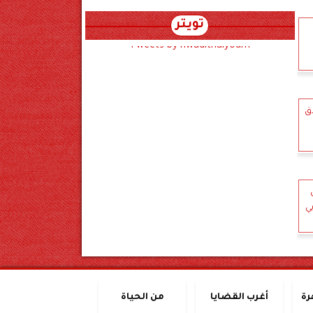
تويتر
Tweets by hwadithalyoum
دق
ي
رة
أغرب القضايا
من الحياة