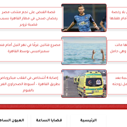
 بلا رخصة
قصة القبض على نجم منتخب مصر
أمام طفلها
رمضان صبحي في مطار القاهرة بسبب
قضية تزوير
ها ماتت
مصرع فتاتين غرقًا في نهر النيل أمام فن
 وهي حامل
سميراميس بوسط القاهرة
ية بعد
إصابة 4 أشخاص في انقلاب ميكروباص
ل زوجته
بطريق القاهرة – أسيوط الصحراوي الغرب
بالفيوم
الرئيسية
قضايا الساعة
العيون الساه