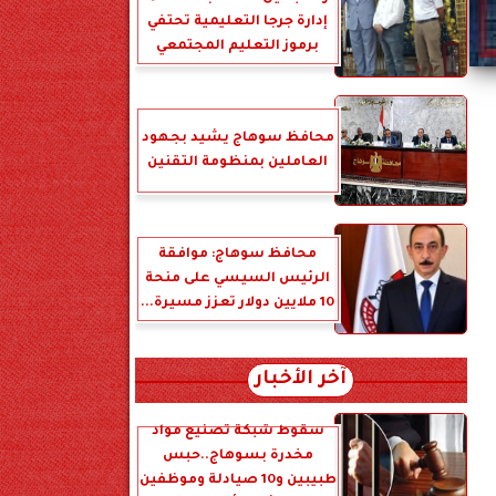
إدارة جرجا التعليمية تحتفي
برموز التعليم المجتمعي
محافظ سوهاج يشيد بجهود
العاملين بمنظومة التقنين
محافظ سوهاج: موافقة
الرئيس السيسي على منحة
10 ملايين دولار تعزز مسيرة...
آخر الأخبار
سقوط شبكة تصنيع مواد
مخدرة بسوهاج..حبس
طبيبين و10 صيادلة وموظفين