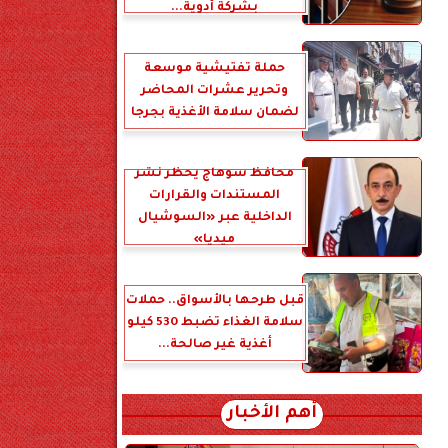
بشركة أدوية...
حملة تفتيشية موسعة
وتحرير عشرات المحاضر
لضمان سلامة الأغذية بجرجا
محافظ سوهاج يحظر نشر
المستندات والقرارات
الداخلية عبر «السوشيال
ميديا»
قبل طرحها بالأسواق.. حملات
سلامة الغذاء تضبط 530 كيلو
أغذية غير صالحة...
أهم الأخبار