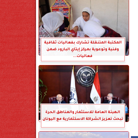
المكتبة المتنقلة تشارك بفعاليات ثقافية
وفنية وتوعوية بمركز إيتاي البارود ضمن
فعاليات...
الهيئة العامة للاستثمار والمناطق الحرة
تبحث تعزيز الشراكة الاستثمارية مع اليونان