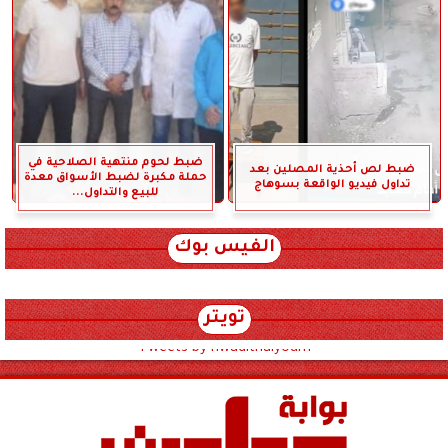
ضبط لحوم منتهية الصلاحية في
ضبط لص أحذية المصلين بعد
حملة مكبرة لضبط الأسواق معدة
تداول فيديو الواقعة بسوهاج
للبيع والتداول...
الفيس بوك
تويتر
Tweets by hwadithalyoum