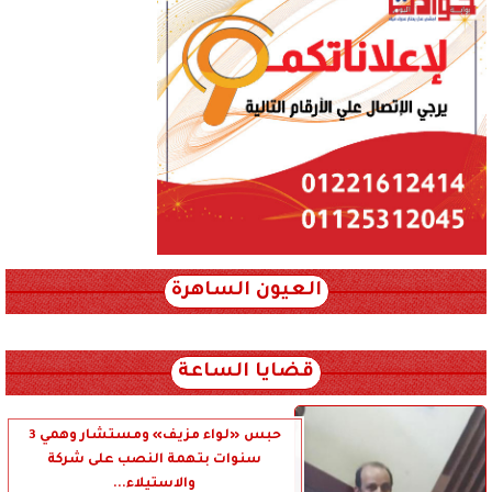
العيون الساهرة
xml_json/rss/~12.xml x0n not found
قضايا الساعة
حبس «لواء مزيف» ومستشار وهمي 3
سنوات بتهمة النصب على شركة
والاستيلاء...