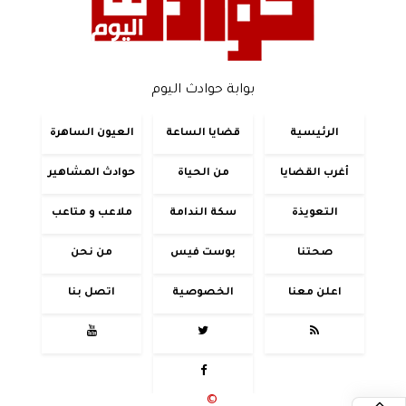
بوابة حوادث اليوم
الرئيسية
قضايا الساعة
العيون الساهرة
أغرب القضايا
من الحياة
حوادث المشاهير
التعويذة
سكة الندامة
ملاعب و متاعب
صحتنا
بوست فيس
من نحن
اعلن معنا
الخصوصية
اتصل بنا




جميع الحقوق محفوظة
©
2020 - 2026 - حوادث اليوم