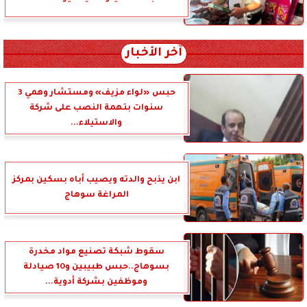
آخر الأخبار
حبس «لواء مزيف» ومستشار وهمي 3
سنوات بتهمة النصب على شركة
والاستيلاء...
ابن يذبح والدته ويصيب أباه بسكين بمركز
المراغة سوهاج
سقوط شبكة تصنيع مواد مخدرة
بسوهاج..حبس طبيبين و10 صيادلة
وموظفين بشركة أدوية...