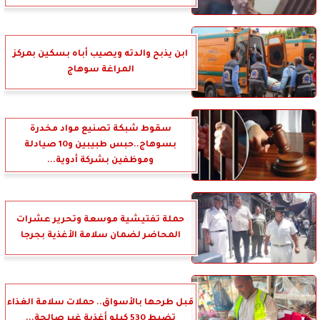
ابن يذبح والدته ويصيب أباه بسكين بمركز
المراغة سوهاج
سقوط شبكة تصنيع مواد مخدرة
بسوهاج..حبس طبيبين و10 صيادلة
وموظفين بشركة أدوية...
حملة تفتيشية موسعة وتحرير عشرات
المحاضر لضمان سلامة الأغذية بجرجا
قبل طرحها بالأسواق.. حملات سلامة الغذاء
تضبط 530 كيلو أغذية غير صالحة...