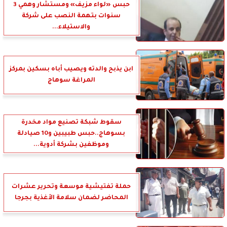
حبس «لواء مزيف» ومستشار وهمي 3
سنوات بتهمة النصب على شركة
والاستيلاء...
ابن يذبح والدته ويصيب أباه بسكين بمركز
المراغة سوهاج
سقوط شبكة تصنيع مواد مخدرة
بسوهاج..حبس طبيبين و10 صيادلة
وموظفين بشركة أدوية...
حملة تفتيشية موسعة وتحرير عشرات
المحاضر لضمان سلامة الأغذية بجرجا