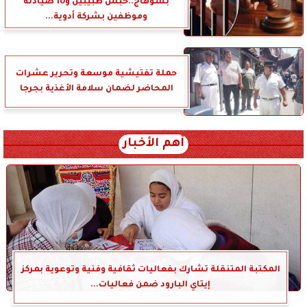
بسوهاج..حبس طبيبين و10 صيادلة
وموظفين بشركة أدوية...
حملة تفتيشية موسعة وتحرير عشرات
المحاضر لضمان سلامة الأغذية بجرجا
أهم الأخبار
المكتبة المتنقلة تشارك بفعاليات ثقافية وفنية وتوعوية بمركز
إيتاي البارود ضمن فعاليات...