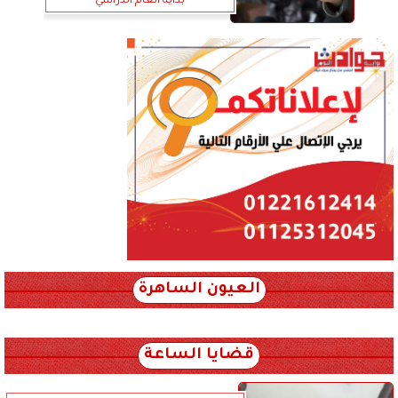
بداية العام الدراسي
العيون الساهرة
xml_json/rss/~12.xml x0n not found
قضايا الساعة