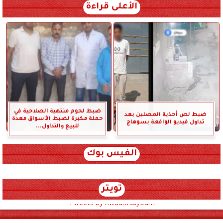
الأعلى قراءة
ضبط لحوم منتهية الصلاحية في
ضبط لص أحذية المصلين بعد
حملة مكبرة لضبط الأسواق معدة
تداول فيديو الواقعة بسوهاج
للبيع والتداول...
الفيس بوك
تويتر
Tweets by hwadithalyoum