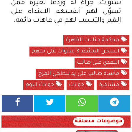
سنوات، جزاءً له وردعًا لغيره ممن
تسوّل لهم أنفسهم الاعتداء على
الغير والتسبب لهم في عاهات دائمة.
محكمة جنايات القاهرة
السجن المشدد 3 سنوات على متهم
التعدي على طالب
مأساة طالب على يد بلطجي المرج
مشاجرة
حوادث
حوادث اليوم
موضوعات متعلقة