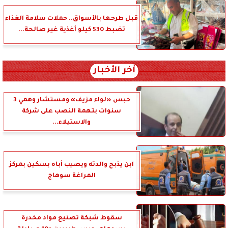
قبل طرحها بالأسواق.. حملات سلامة الغذاء
تضبط 530 كيلو أغذية غير صالحة...
آخر الأخبار
حبس «لواء مزيف» ومستشار وهمي 3
سنوات بتهمة النصب على شركة
والاستيلاء...
ابن يذبح والدته ويصيب أباه بسكين بمركز
المراغة سوهاج
سقوط شبكة تصنيع مواد مخدرة