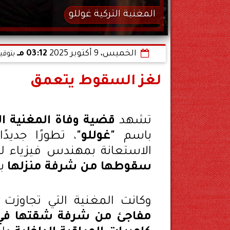
المغنية التركية غوللو
الخميس، 9 أكتوبر 2025
03:12 مـ
بتوقي
لغز السقوط يتعمق
تشهد
قضية وفاة المغنية ا
باسم
"غوللو"
، تطورًا جديد
الاستعانة بمهندس فيزياء ل
سقوطها من شرفة منزلها
بم
وكانت المغنية التي تجاوز
مفاجئ من شرفة شقتها في