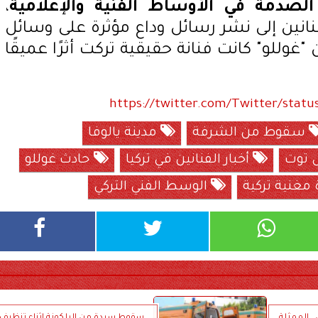
لصدمة في الأوساط الفنية والإعلامية
،
نانين إلى نشر رسائل وداع مؤثرة على وسائل
"غوللو" كانت فنانة حقيقية تركت أثرًا عميقًا
https://twitter.com/Twitter/statu
سقوط من الشرفة
مدينة يالوفا
 توت
أخبار الفنانين في تركيا
حادث غوللو
مغنية تركية
الوسط الفني التركي
. الممثلة
سقوط سيدة من البلكونة اثناء تنظيف