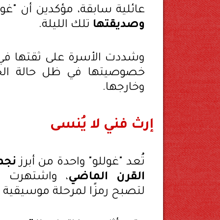
عائلية سابقة، مؤكدين أن "غو
وصديقتها
تلك الليلة.
وشددت الأسرة على ثقتها ف
خصوصيتها في ظل حالة الحزن
وخارجها.
إرث فني لا يُنسى
تُعد "غوللو" واحدة من أبرز
نجم
القرن الماضي
، واشتهرت بأغ
لتصبح رمزًا لمرحلة موسيقية م