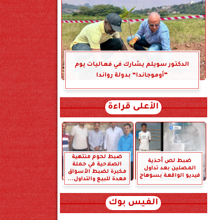
الدكتور سويلم يشارك في فعاليات يوم
“أوموجاندا” بدولة رواندا
الأعلى قراءة
ضبط لحوم منتهية
ضبط لص أحذية
الصلاحية في حملة
المصلين بعد تداول
مكبرة لضبط الأسواق
فيديو الواقعة بسوهاج
معدة للبيع والتداول...
الفيس بوك