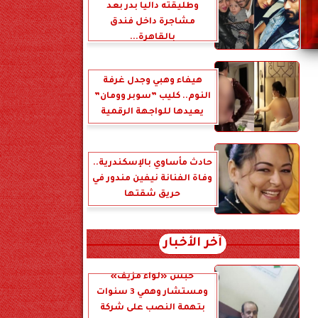
وطليقته داليا بدر بعد
مشاجرة داخل فندق
بالقاهرة...
هيفاء وهبي وجدل غرفة
النوم.. كليب ”سوبر وومان”
يعيدها للواجهة الرقمية
حادث مأساوي بالإسكندرية..
وفاة الفنانة نيفين مندور في
حريق شقتها
آخر الأخبار
حبس «لواء مزيف»
ومستشار وهمي 3 سنوات
بتهمة النصب على شركة