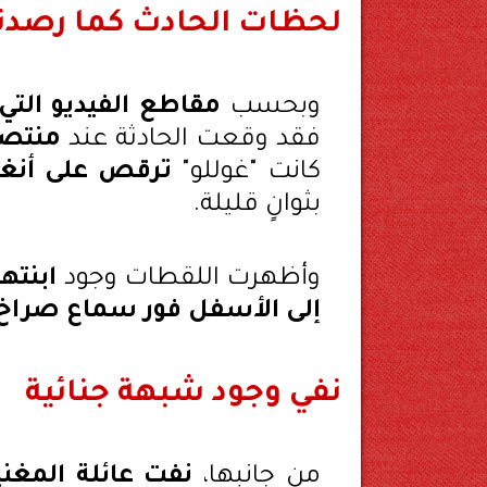
لحظات الحادث كما رصدته
وبحسب
مقاطع الفيديو التي
فقد وقعت الحادثة عند
منتصف ليل يو
كانت "غوللو"
ترقص على أنغا
بثوانٍ قليلة.
وأظهرت اللقطات وجود
ابنته
إلى الأسفل فور سماع صراخ 
نفي وجود شبهة جنائية
من جانبها،
نفت عائلة المغني