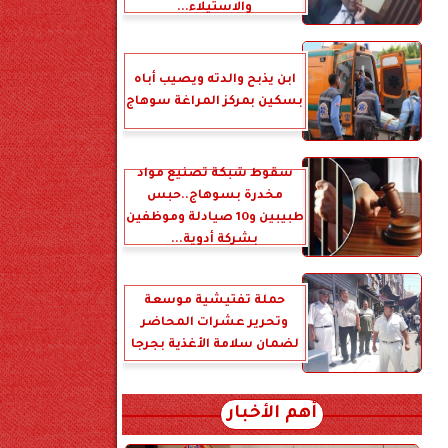
والاستيلاء...
ابن يذبح والدته ويصيب أباه
بسكين بمركز المراغة سوهاج
سقوط شبكة تصنيع مواد
مخدرة بسوهاج..حبس
طبيبين و10 صيادلة وموظفين
بشركة أدوية...
حملة تفتيشية موسعة
وتحرير عشرات المحاضر
لضمان سلامة الأغذية بجرجا
أهم الأخبار