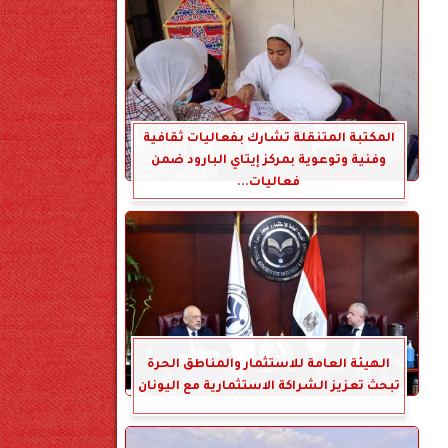
المكتبة المتنقلة تشارك بفعاليات ثقافية
وفنية وتوعوية بمركز إيتاي البارود ضمن
فعاليات...
الهيئة العامة للاستثمار والمناطق الحرة
تبحث تعزيز الشراكة الاستثمارية مع اليونان