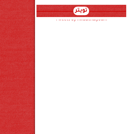
تويتر
Tweets by hwadithalyoum