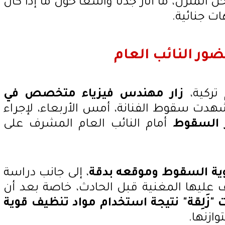
ل المنزل، ما أثار جدلًا واسعًا حول ما إذا كان
ت جنائية.
ور النائب العام
 تركية،
زار مهندس فيزياء متخصص في
هدت سقوط الفنانة، أمس الأربعاء، لإجراء
 السقوط
أمام النائب العام المشرف على
وية السقوط وموقعه بدقة
، إلى جانب دراسة
 عليها المغنية قبل الحادث، خاصة بعد أن
 "زَلِقة" نتيجة استخدام مواد تنظيف قوية
ازنها.