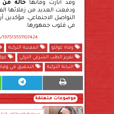
وقد أثارت وفاتها
حالة من ا
ودفعت العديد من زملائها الف
التواصل الاجتماعي، مؤكدين أن 
في قلوب جمهورها.
s/197513551107424
وفاة غوللو
المغنية التركية
تقرير الطب الشرعي التركي
غول
النيابة التركية
التحقيق في وفاة 
موضوعات متعلقة
جريمة تهز الوسط الفني التركي.