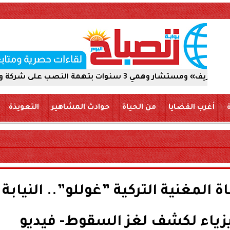
ب على شركة والاستيلاء على 5 ملايين جنيه
أغرب القضايا
من الحياة
حوادث المشاهير
التعويذة
المغنية التركية ”غوللو”.. النيابة
ياء لكشف لغز السقوط- فيديو