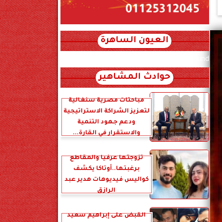
العيون الساهرة
xml_json/rss/~12.xml x0n not found
حوادث المشاهير
مباحثات مصرية سنغالية
لتعزيز الشراكة الاستراتيجية
ودعم جهود التنمية
والاستقرار في القارة...
تزوجتها عرفياً والمقاطع
برغبتها..أوتاكا يكشف
كواليس فيديوهات هدير عبد
الرازق
القبض على إبراهيم سعيد