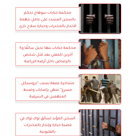
محكمة جنايات سوهاج تحكم
بالسجن المشدد على عامل بتهمة
الاتجار بالمخدرات وحيازة سلاح ناري
محكمة جنايات بنها تحيل سائقًا و5
آخرين للمفتي بعد قتل شخص
بالرصاص داخل أرضه الزراعية
مشاجرة عنيفة بسبب ”تروسيكل
مسرع” تنتهي بإصابات وضبط
المتهمين في الشرقية
السجن المؤبد لسائق توك توك في
قضية حيازة وإتجار بالمخدرات
بالقليوبية