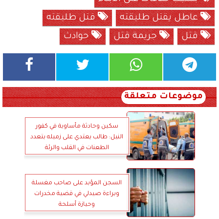
عاطل يقتل طليقته
قتل طليقته
قتل
جريمة قتل
حوادث
موضوعات متعلقة
سكين وحادثة مأساوية في كفور
النيل: طالب يعتدي على زميله بتعدد
الطعنات في القلب والرئة
السجن المؤبد على صاحب مغسلة
وبراءة صيدلي في قضية مخدرات
وحيازة أسلحة