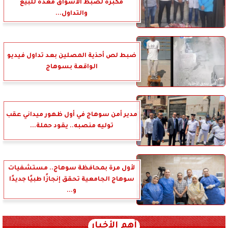
مكبرة لضبط الأسواق معدة للبيع
والتداول...
ضبط لص أحذية المصلين بعد تداول فيديو
الواقعة بسوهاج
مدير أمن سوهاج في أول ظهور ميداني عقب
توليه منصبه.. يقود حملة...
لأول مرة بمحافظة سوهاج.. مستشفيات
سوهاج الجامعية تحقق إنجازًا طبيًا جديدًا
و...
أهم الأخبار