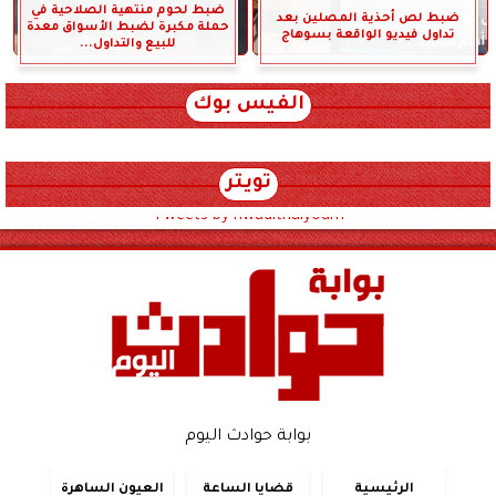
ضبط لحوم منتهية الصلاحية في
ضبط لص أحذية المصلين بعد
حملة مكبرة لضبط الأسواق معدة
تداول فيديو الواقعة بسوهاج
للبيع والتداول...
الفيس بوك
تويتر
Tweets by hwadithalyoum
بوابة حوادث اليوم
الرئيسية
قضايا الساعة
العيون الساهرة