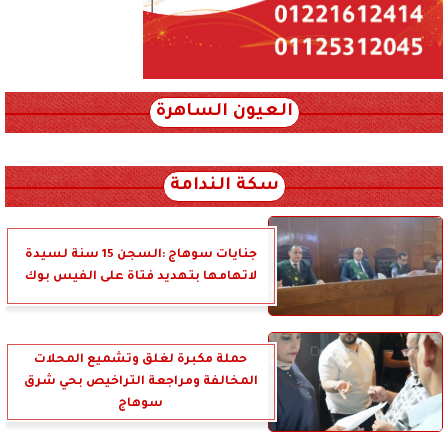
العيون الساهرة
xml_json/rss/~12.xml x0n not found
سكة الندامة
جنايات سوهاج :السجن 15 سنة لسيدة
لاتهامها بتهديد فتاة على الفيس بوك
حملة مكبرة لغلق وتشميع المحلات
المخالفة ومراجعة التراخيص بحي شرق
سوهاج