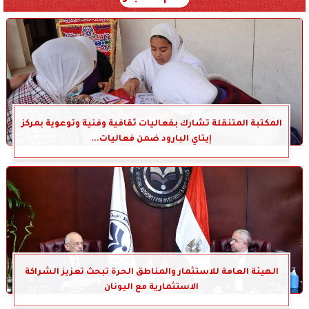
المكتبة المتنقلة تشارك بفعاليات ثقافية وفنية وتوعوية بمركز
إيتاي البارود ضمن فعاليات...
الهيئة العامة للاستثمار والمناطق الحرة تبحث تعزيز الشراكة
الاستثمارية مع اليونان