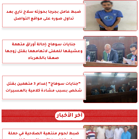
ضبط عامل بجرجا بحوزته سلاح ناري بعد
تداول صوره على مواقع التواصل
جنايات سوهاج :إحالة أوراق متهمة
وعشيقها للمفتى لاتهامهما بقتل زوجها
صعقا بالكهرباء
”جنايات سوهاج” إعدام 3 متهمين بقتل
شخص بسبب مشادة كلامية بالعسيرات
آخر الأخبار
ضبط لحوم منتهية الصلاحية في حملة