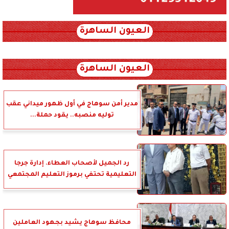
العيون الساهرة
xml_json/rss/~12.xml x0n not found
العيون الساهرة
مدير أمن سوهاج في أول ظهور ميداني عقب
توليه منصبه.. يقود حملة...
رد الجميل لأصحاب العطاء. إدارة جرجا
التعليمية تحتفي برموز التعليم المجتمعي
محافظ سوهاج يشيد بجهود العاملين