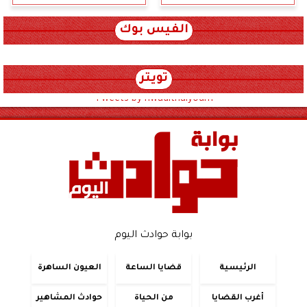
الفيس بوك
تويتر
Tweets by hwadithalyoum
بوابة حوادث اليوم
الرئيسية
قضايا الساعة
العيون الساهرة
أغرب القضايا
من الحياة
حوادث المشاهير