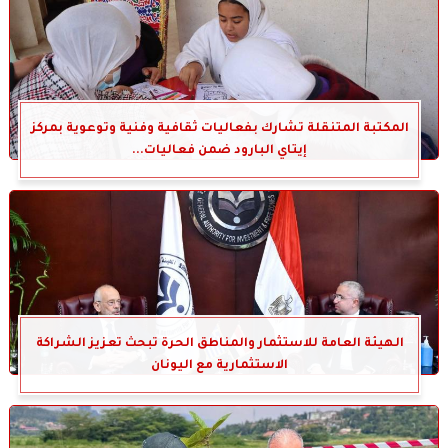
المكتبة المتنقلة تشارك بفعاليات ثقافية وفنية وتوعوية بمركز
إيتاي البارود ضمن فعاليات...
الهيئة العامة للاستثمار والمناطق الحرة تبحث تعزيز الشراكة
الاستثمارية مع اليونان