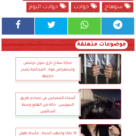
سوهاج
حوادث
حوادث اليوم
موضوعات متعلقة
حيازة سلاح ناري بدون ترخيص
واستعراض قوة.. المحكمة تصدر
حكمها
أسماء المصابين في تصادم طريق
السويس.. حالة من الهلع وسط
السائقين
13 عامًا وانتهت الحياة.. مأساة طفل