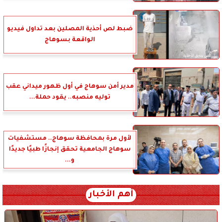
ضبط لص أحذية المصلين بعد تداول فيديو
الواقعة بسوهاج
مدير أمن سوهاج في أول ظهور ميداني عقب
توليه منصبه.. يقود حملة...
لأول مرة بمحافظة سوهاج.. مستشفيات
سوهاج الجامعية تحقق إنجازًا طبيًا جديدًا
و...
أهم الأخبار