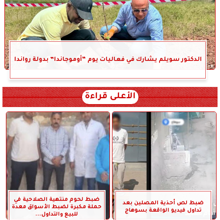
الدكتور سويلم يشارك في فعاليات يوم “أوموجاندا” بدولة رواندا
الأعلى قراءة
ضبط لحوم منتهية الصلاحية في
ضبط لص أحذية المصلين بعد
حملة مكبرة لضبط الأسواق معدة
تداول فيديو الواقعة بسوهاج
للبيع والتداول...