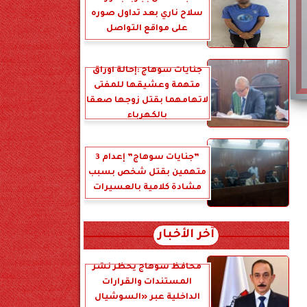
سلاح ناري بعد تداول صوره
على مواقع التواصل
جنايات سوهاج :إحالة أوراق
متهمة وعشيقها للمفتى
لاتهامهما بقتل زوجها صعقا
بالكهرباء
”جنايات سوهاج” إعدام 3
متهمين بقتل شخص بسبب
مشادة كلامية بالعسيرات
آخر الأخبار
محافظ سوهاج يحظر نشر
المستندات والقرارات
الداخلية عبر «السوشيال