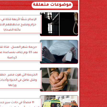
موضوعات متعلقة
الإعدام شنقًا لأربعة قتلة في 
حزام وفضح مخططهم الانت
عائلة الضحايا
جريمة شهر العسل.. فتاة تق
بعد 85 يوم زفاف بمساعدة
كرداسة
الجريمة التي هزت مصر.. خط
وقتل عامل في الجيزة وأحداث
وراءها
11 مصابًا في حادث سير جدي