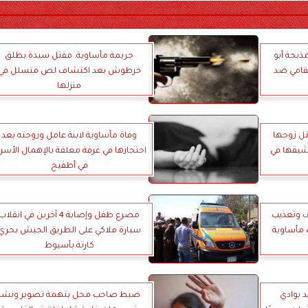
مذبحة أبو
جريمة مأساوية..مقتل سيدة بطلق
قامي ضد
خرطوش بعد اكتشاف لص متسلل في
منزلها
تل زوجها
وفاة مأساوية لابنة عامل وزوجته بعد
 عشيقها في
احتجازها في غرفة مغلقة بالإهمال الأسر
في أطفيح
ف وتعذيب
مصرع طفل وإصابة 4 آخرين في انقلاب
 مأساوية
سيارة ملاكي على الطريق الجيش بحري
كارتة بأسيوط
د بوادي
ضبط صاحب محل بتهمة تصوير ونشر