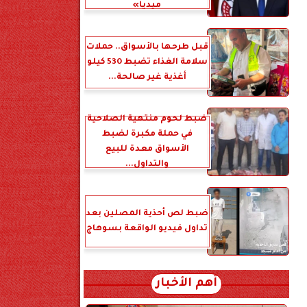
ميديا»
قبل طرحها بالأسواق.. حملات
سلامة الغذاء تضبط 530 كيلو
أغذية غير صالحة...
ضبط لحوم منتهية الصلاحية
في حملة مكبرة لضبط
الأسواق معدة للبيع
والتداول...
ضبط لص أحذية المصلين بعد
تداول فيديو الواقعة بسوهاج
أهم الأخبار