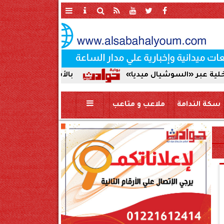
سوشيال ميديا»
بالأسماء | اعتماد حركة تنقلات ضباط
سكة الندامة
ملاعب و متاعب