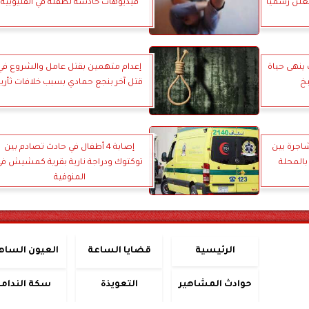
علن رسميًا
فيديوهات خادشة لطفلة في القليوبية
بر.. شاب ينهى حياة
إعدام متهمين بقتل عامل والشروع في
خ
قتل آخر بنجع حمادي بسبب خلافات ثأرية
اجرة بين
إصابة 4 أطفال في حادث تصادم بين
بالمحلة
توكتوك ودراجة نارية بقرية كمشيش في
المنوفية
الرئيسية
قضايا الساعة
العيون الساه
حوادث المشاهير
التعويذة
سكة الندامة