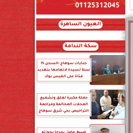
العيون الساهرة
xml_json/rss/~12.xml x0n not found
سكة الندامة
جنايات سوهاج :السجن 15
سنة لسيدة لاتهامها بتهديد
فتاة على الفيس بوك
حملة مكبرة لغلق وتشميع
المحلات المخالفة ومراجعة
التراخيص بحي شرق سوهاج
ضبط عامل بجرجا بحوزته