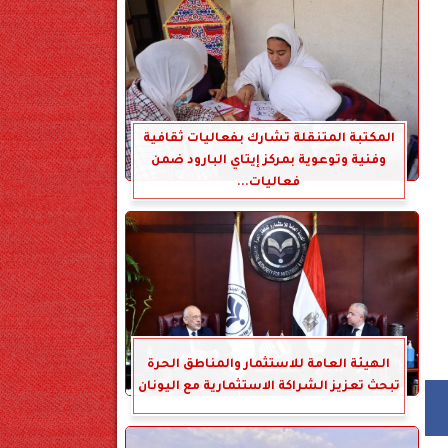
المكتبة المتنقلة تشارك بفعاليات ثقافية
وفنية وتوعوية بمركز إيتاي البارود ضمن
فعاليات...
الهيئة العامة للاستثمار والمناطق الحرة
تبحث تعزيز الشراكة الاستثمارية مع اليونان