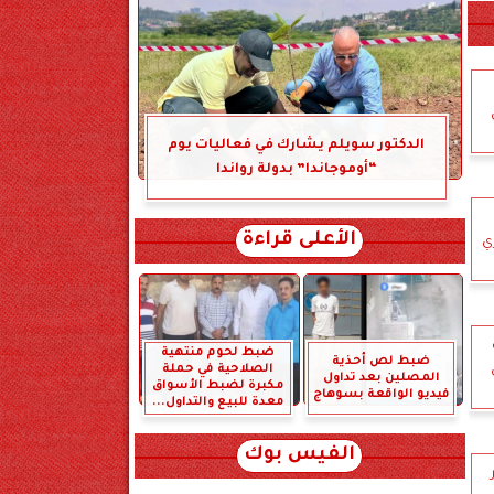
الدكتور سويلم يشارك في فعاليات يوم
“أوموجاندا” بدولة رواندا
الأعلى قراءة
ي
ضبط لحوم منتهية
ضبط لص أحذية
الصلاحية في حملة
المصلين بعد تداول
مكبرة لضبط الأسواق
فيديو الواقعة بسوهاج
معدة للبيع والتداول...
الفيس بوك