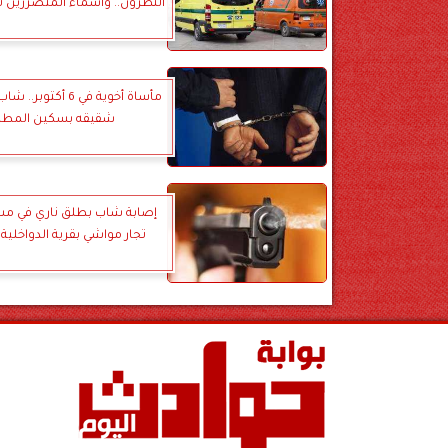
النطرون.. وأسماء المتضررين تُ
مأساة أخوية في 6 أكتو
شقيقه بسكين المطب
إصابة شاب بطلق ناري في مش
تجار مواشي بقرية الدواخلية 