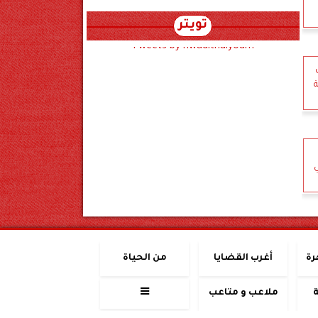
تويتر
Tweets by hwadithalyoum
رة
أغرب القضايا
من الحياة
ملاعب و متاعب
