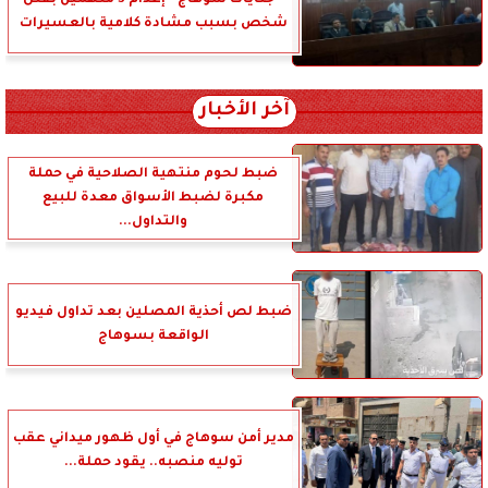
شخص بسبب مشادة كلامية بالعسيرات
آخر الأخبار
ضبط لحوم منتهية الصلاحية في حملة
مكبرة لضبط الأسواق معدة للبيع
والتداول...
ضبط لص أحذية المصلين بعد تداول فيديو
الواقعة بسوهاج
مدير أمن سوهاج في أول ظهور ميداني عقب
توليه منصبه.. يقود حملة...