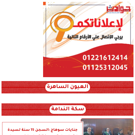
العيون الساهرة
xml_json/rss/~12.xml x0n not found
سكة الندامة
جنايات سوهاج :السجن 15 سنة لسيدة