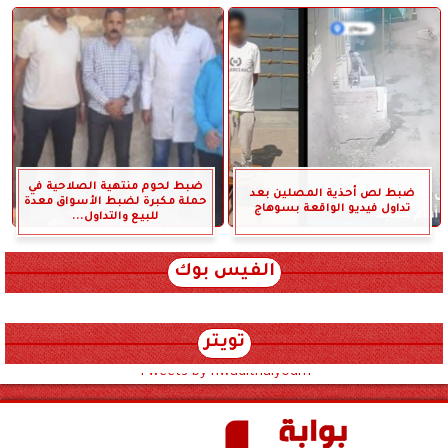
ضبط لحوم منتهية الصلاحية في
ضبط لص أحذية المصلين بعد
حملة مكبرة لضبط الأسواق معدة
تداول فيديو الواقعة بسوهاج
للبيع والتداول...
الفيس بوك
تويتر
Tweets by hwadithalyoum