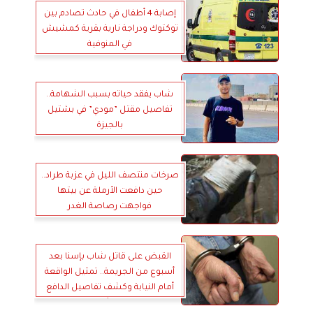
إصابة 4 أطفال في حادث تصادم بين
توكتوك ودراجة نارية بقرية كمشيش
في المنوفية
شاب يفقد حياته بسبب الشهامة..
تفاصيل مقتل ”مودي” في بشتيل
بالجيزة
صرخات منتصف الليل في عزبة طراد..
حين دافعت الأرملة عن بيتها
فواجهت رصاصة الغدر
القبض على قاتل شاب بإسنا بعد
أسبوع من الجريمة.. تمثيل الواقعة
أمام النيابة وكشف تفاصيل الدافع
العائلي