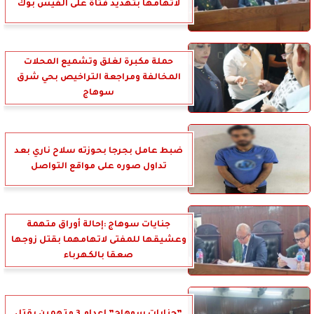
لاتهامها بتهديد فتاة على الفيس بوك
حملة مكبرة لغلق وتشميع المحلات
المخالفة ومراجعة التراخيص بحي شرق
سوهاج
ضبط عامل بجرجا بحوزته سلاح ناري بعد
تداول صوره على مواقع التواصل
جنايات سوهاج :إحالة أوراق متهمة
وعشيقها للمفتى لاتهامهما بقتل زوجها
صعقا بالكهرباء
”جنايات سوهاج” إعدام 3 متهمين بقتل