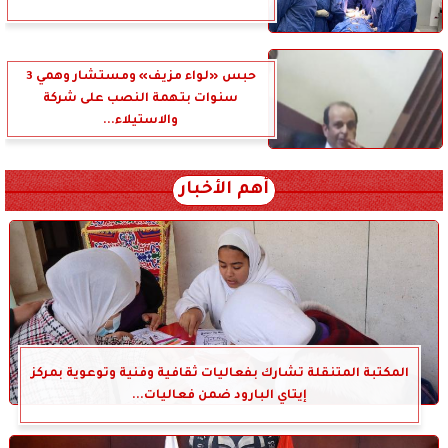
حبس «لواء مزيف» ومستشار وهمي 3
سنوات بتهمة النصب على شركة
والاستيلاء...
أهم الأخبار
المكتبة المتنقلة تشارك بفعاليات ثقافية وفنية وتوعوية بمركز
إيتاي البارود ضمن فعاليات...