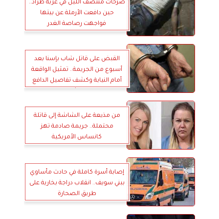
صرخات منتصف الليل في عزبة طراد..
حين دافعت الأرملة عن بيتها
فواجهت رصاصة الغدر
القبض على قاتل شاب بإسنا بعد
أسبوع من الجريمة.. تمثيل الواقعة
أمام النيابة وكشف تفاصيل الدافع
العائلي
من مذيعة على الشاشة إلى قاتلة
محتملة.. جريمة صادمة تهز
كانساس الأمريكية
إصابة أسرة كاملة في حادث مأساوي
ببني سويف.. انقلاب دراجة بخارية على
طريق الصحارة