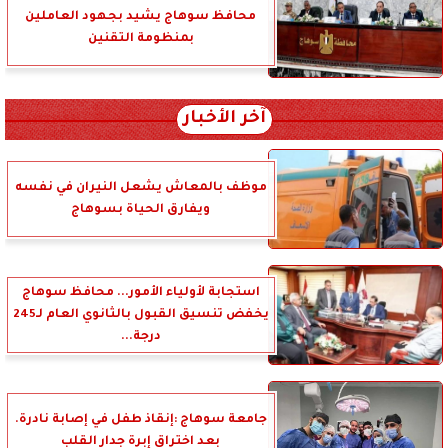
محافظ سوهاج يشيد بجهود العاملين
بمنظومة التقنين
آخر الأخبار
موظف بالمعاش يشعل النيران في نفسه
ويفارق الحياة بسوهاج
استجابة لأولياء الأمور... محافظ سوهاج
يخفض تنسيق القبول بالثانوي العام لـ245
درجة...
جامعة سوهاج :إنقاذ طفل في إصابة نادرة.
بعد اختراق إبرة جدار القلب