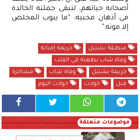
أصحابه حياتهم، لتبقى جملته الخالدة
في أذهان محبيه: “ما ينوب المخلص
إلا موته.”
منطقة بشتيل
جريمة إمبابة
وفاة شاب بطعنة في القلب
جريمة بشتيل
وفاة شاب
مشاجرة
قتل
حوادث
حوادث اليوم
موضوعات متعلقة