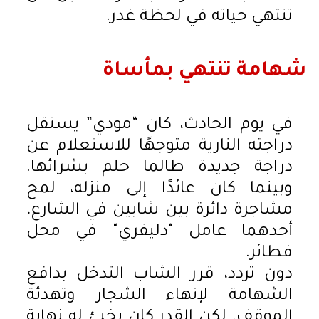
تنتهي حياته في لحظة غدر.
شهامة تنتهي بمأساة
في يوم الحادث، كان “مودي” يستقل
دراجته النارية متوجهًا للاستعلام عن
دراجة جديدة طالما حلم بشرائها.
وبينما كان عائدًا إلى منزله، لمح
مشاجرة دائرة بين شابين في الشارع،
أحدهما عامل "دليفري" في محل
فطائر.
دون تردد، قرر الشاب التدخل بدافع
الشهامة لإنهاء الشجار وتهدئة
الموقف، لكن القدر كان يخبئ له نهاية