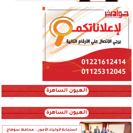
العيون الساهرة
xml_json/rss/~12.xml x0n not found
العيون الساهرة
استجابة لأولياء الأمور... محافظ سوهاج