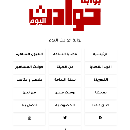
بوابة حوادث اليوم
الرئيسية
قضايا الساعة
العيون الساهرة
أغرب القضايا
من الحياة
حوادث المشاهير
التعويذة
سكة الندامة
ملاعب و متاعب
صحتنا
بوست فيس
من نحن
اعلن معنا
الخصوصية
اتصل بنا


