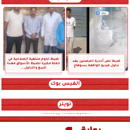
ضبط لحوم منتهية الصلاحية في
ضبط لص أحذية المصلين بعد
حملة مكبرة لضبط الأسواق معدة
تداول فيديو الواقعة بسوهاج
للبيع والتداول...
الفيس بوك
تويتر
Tweets by hwadithalyoum