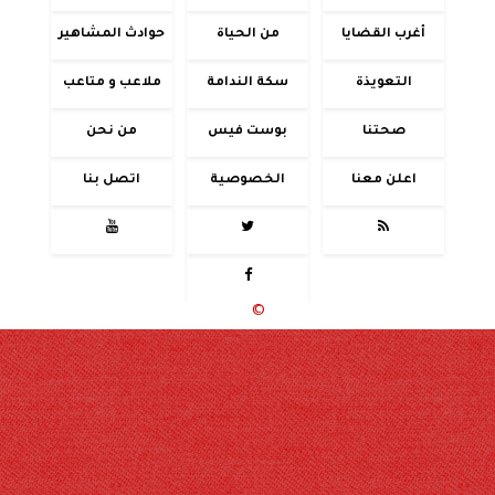
أغرب القضايا
من الحياة
حوادث المشاهير
التعويذة
سكة الندامة
ملاعب و متاعب
صحتنا
بوست فيس
من نحن
اعلن معنا
الخصوصية
اتصل بنا




جميع الحقوق محفوظة
©
2020 - 2026 - حوادث اليوم