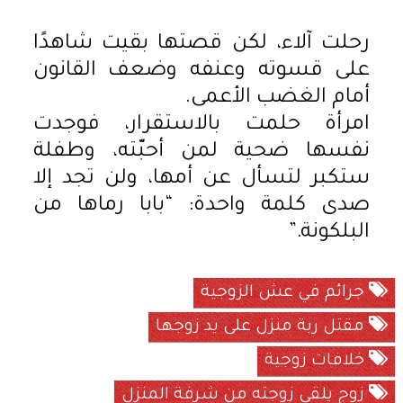
رحلت آلاء، لكن قصتها بقيت شاهدًا
على قسوته وعنفه وضعف القانون
أمام الغضب الأعمى.
امرأة حلمت بالاستقرار، فوجدت
نفسها ضحية لمن أحبّته، وطفلة
ستكبر لتسأل عن أمها، ولن تجد إلا
صدى كلمة واحدة: “بابا رماها من
البلكونة.”
جرائم في عش الزوجية
مقتل ربة منزل على يد زوجها
خلافات زوجية
زوج يلقي زوجته من شرفة المنزل