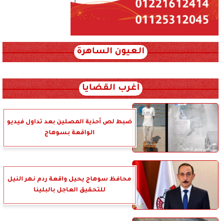
العيون الساهرة
xml_json/rss/~12.xml x0n not found
أغرب القضايا
ضبط لص أحذية المصلين بعد تداول فيديو
الواقعة بسوهاج
محافظ سوهاج يحيل واقعة ردم نهر النيل
للتحقيق العاجل بالبلينا