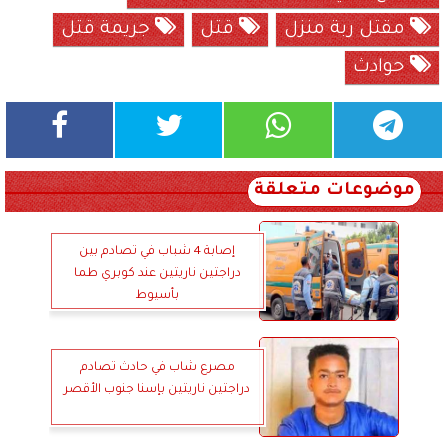
مقتل ربة منزل
قتل
جريمة قتل
حوادث
موضوعات متعلقة
إصابة 4 شباب في تصادم بين
دراجتين ناريتين عند كوبري طما
بأسيوط
مصرع شاب في حادث تصادم
دراجتين ناريتين بإسنا جنوب الأقصر