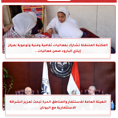
المكتبة المتنقلة تشارك بفعاليات ثقافية وفنية وتوعوية بمركز
إيتاي البارود ضمن فعاليات...
الهيئة العامة للاستثمار والمناطق الحرة تبحث تعزيز الشراكة
الاستثمارية مع اليونان