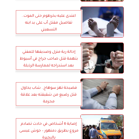
اعتدى عليه بخرطوم حتى الموت..
تفاصيل مقتل أب على يد ابنه
التسعيني
إحالة ربة منزل وصديقها للمفتي
بتهمة قتل صاحب جراج في أسيوط
بعد استدراجه لممارسة الرذيلة
فضيحة تهز سوهاج.. شاب يحاول
قتل رضيع من شقيقته بعد علاقة
محرمة
إصابة 6 أشخاص في حادث تصادم
مروع بطريق دمنهور – حوش عيسى
بالبحيرة