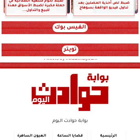
ضبط لحوم منتهية الصلاحية في
ضبط لص أحذية المصلين بعد
حملة مكبرة لضبط الأسواق معدة
تداول فيديو الواقعة بسوهاج
للبيع والتداول...
الفيس بوك
تويتر
Tweets by hwadithalyoum
بوابة حوادث اليوم
الرئيسية
قضايا الساعة
العيون الساهرة