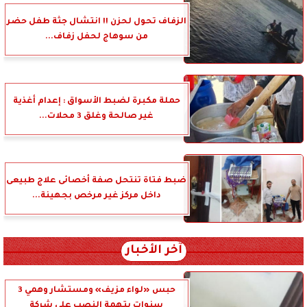
الزفاف تحول لحزن !! انتشال جثة طفل حضر
من سوهاج لحفل زفاف...
حملة مكبرة لضبط الأسواق : إعدام أغذية
غير صالحة وغلق 3 محلات...
ضبط فتاة تنتحل صفة أخصائى علاج طبيعى
داخل مركز غير مرخص بجهينة...
آخر الأخبار
حبس «لواء مزيف» ومستشار وهمي 3
سنوات بتهمة النصب على شركة