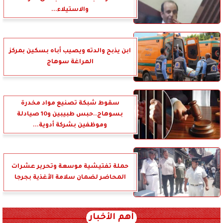
والاستيلاء...
ابن يذبح والدته ويصيب أباه بسكين بمركز
المراغة سوهاج
سقوط شبكة تصنيع مواد مخدرة
بسوهاج..حبس طبيبين و10 صيادلة
وموظفين بشركة أدوية...
حملة تفتيشية موسعة وتحرير عشرات
المحاضر لضمان سلامة الأغذية بجرجا
أهم الأخبار