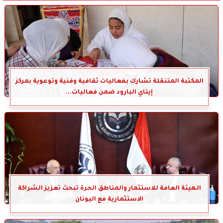
المكتبة المتنقلة تشارك بفعاليات ثقافية وفنية وتوعوية بمركز
إيتاي البارود ضمن فعاليات...
الهيئة العامة للاستثمار والمناطق الحرة تبحث تعزيز الشراكة
الاستثمارية مع اليونان