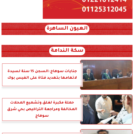
العيون الساهرة
xml_json/rss/~12.xml x0n not found
سكة الندامة
جنايات سوهاج :السجن 15 سنة لسيدة
لاتهامها بتهديد فتاة على الفيس بوك
حملة مكبرة لغلق وتشميع المحلات
المخالفة ومراجعة التراخيص بحي شرق
سوهاج