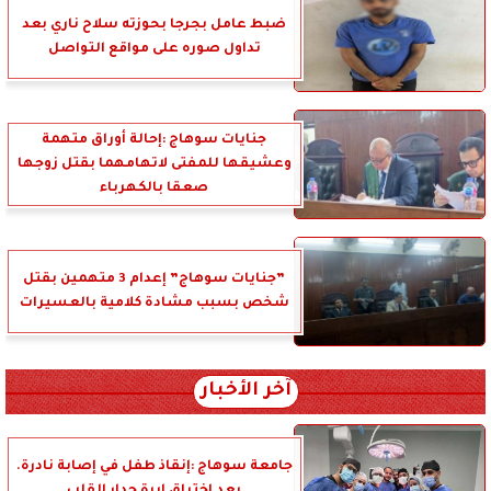
ضبط عامل بجرجا بحوزته سلاح ناري بعد
تداول صوره على مواقع التواصل
جنايات سوهاج :إحالة أوراق متهمة
وعشيقها للمفتى لاتهامهما بقتل زوجها
صعقا بالكهرباء
”جنايات سوهاج” إعدام 3 متهمين بقتل
شخص بسبب مشادة كلامية بالعسيرات
آخر الأخبار
جامعة سوهاج :إنقاذ طفل في إصابة نادرة.