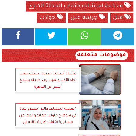
محكمة استئناف جنايات المحلة الكبرى
قتل
جريمة قتل
حوادث
موضوعات متعلقة
مأساة إنسانية جديدة.. شقيق يقتل
أخاه الأكبر ويهرب بعد طعنه بسلاح
أبيض في القاهرة
”ضحية الشجاعة والبر.. مصرع فتاة
في سوهاج حاولت حماية والدها من
مشاجرة فتلقت ضربة قاتلة في
وجهها”