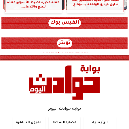
ضبط لص أحذية المصلين بعد
حملة مكبرة لضبط الأسواق معدة
تداول فيديو الواقعة بسوهاج
للبيع والتداول...
الفيس بوك
تويتر
Tweets by hwadithalyoum
بوابة حوادث اليوم
الرئيسية
قضايا الساعة
العيون الساهرة