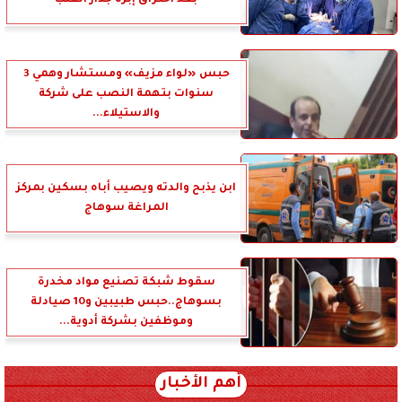
بعد اختراق إبرة جدار القلب
حبس «لواء مزيف» ومستشار وهمي 3
سنوات بتهمة النصب على شركة
والاستيلاء...
ابن يذبح والدته ويصيب أباه بسكين بمركز
المراغة سوهاج
سقوط شبكة تصنيع مواد مخدرة
بسوهاج..حبس طبيبين و10 صيادلة
وموظفين بشركة أدوية...
أهم الأخبار