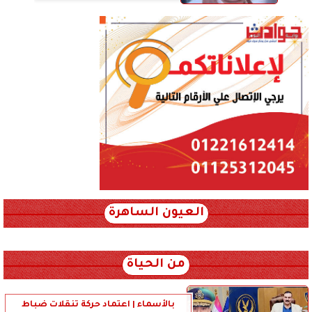
العيون الساهرة
xml_json/rss/~12.xml x0n not found
من الحياة
بالأسماء | اعتماد حركة تنقلات ضباط