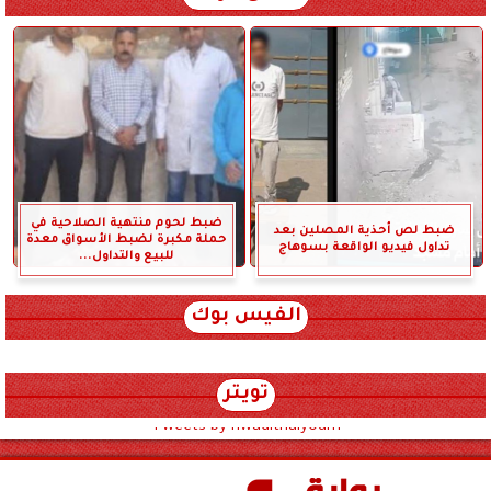
ضبط لحوم منتهية الصلاحية في
ضبط لص أحذية المصلين بعد
حملة مكبرة لضبط الأسواق معدة
تداول فيديو الواقعة بسوهاج
للبيع والتداول...
الفيس بوك
تويتر
Tweets by hwadithalyoum