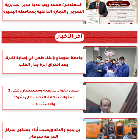
المهندس/ محمد رجب هدية مديرا لمديرية
التموين والتجارة الداخلية بمحافظة البحيرة
آخر الأخبار
جامعة سوهاج :إنقاذ طفل في إصابة نادرة.
بعد اختراق إبرة جدار القلب
حبس «لواء مزيف» ومستشار وهمي 3
سنوات بتهمة النصب على شركة
والاستيلاء...
ابن يذبح والدته ويصيب أباه بسكين بمركز
المراغة سوهاج