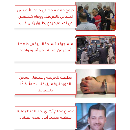
خروج معظم مصابي حادث الأتوبيس
السياحي بالغردقة.. ووفاة شخصين
في تصادم مروع بطريق رأس غارب
مشاجرة بالأسلحة النارية في طهطا
تُسفر عن إصابة 3 من أسرة واحدة
خططت للجريمة ونفذتها.. السجن
المؤبد لربة منزل قتلت طفلًا خنقًا
بالقليوبية
مصرع معلم أزهري بعد الاعتداء عليه
بقطعة حديدية أثناء صلاة العشاء