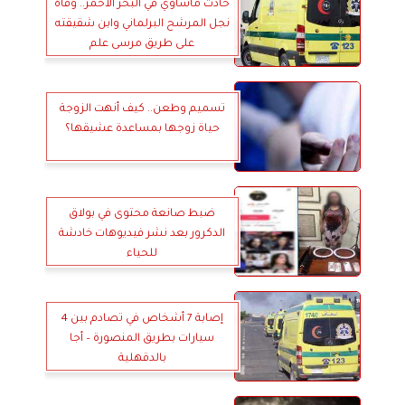
حادث مأساوي في البحر الأحمر.. وفاة
نجل المرشح البرلماني وابن شقيقته
على طريق مرسى علم
تسميم وطعن.. كيف أنهت الزوجة
حياة زوجها بمساعدة عشيقها؟
ضبط صانعة محتوى في بولاق
الدكرور بعد نشر فيديوهات خادشة
للحياء
إصابة 7 أشخاص في تصادم بين 4
سيارات بطريق المنصورة – أجا
بالدقهلية