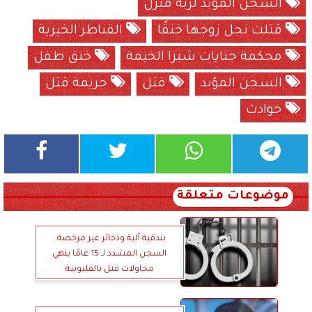
السجن المؤبد لربة منزل
قتلت نجل زوجها خنقًا
القناطر الخيرية
محكمة جنايات شبرا الخيمة
خنق طفل
السجن المؤبد
قتل
جريمة قتل
حوادث
موضوعات متعلقة
بندقية آلية وذخائر غير مرخصة..
السجن المشدد لـ 15 عامًا ينهي
محاولات قتل بالقليوبية