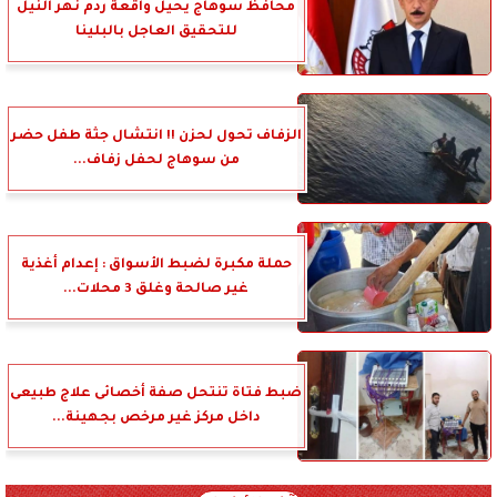
محافظ سوهاج يحيل واقعة ردم نهر النيل
للتحقيق العاجل بالبلينا
الزفاف تحول لحزن !! انتشال جثة طفل حضر
من سوهاج لحفل زفاف...
حملة مكبرة لضبط الأسواق : إعدام أغذية
غير صالحة وغلق 3 محلات...
ضبط فتاة تنتحل صفة أخصائى علاج طبيعى
داخل مركز غير مرخص بجهينة...