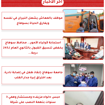
آخر الأخبار
موظف بالمعاش يشعل النيران في نفسه
ويفارق الحياة بسوهاج
استجابة لأولياء الأمور... محافظ سوهاج
يخفض تنسيق القبول بالثانوي العام لـ245
درجة...
جامعة سوهاج :إنقاذ طفل في إصابة نادرة.
بعد اختراق إبرة جدار القلب
حبس «لواء مزيف» ومستشار وهمي 3
سنوات بتهمة النصب على شركة