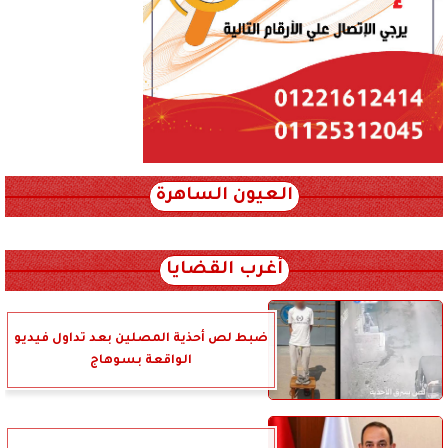
العيون الساهرة
xml_json/rss/~12.xml x0n not found
أغرب القضايا
ضبط لص أحذية المصلين بعد تداول فيديو
الواقعة بسوهاج