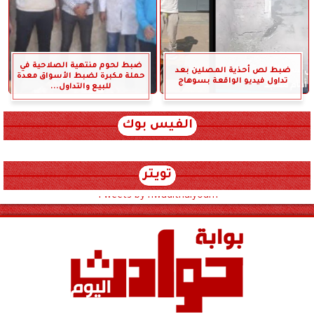
ضبط لحوم منتهية الصلاحية في
ضبط لص أحذية المصلين بعد
حملة مكبرة لضبط الأسواق معدة
تداول فيديو الواقعة بسوهاج
للبيع والتداول...
الفيس بوك
تويتر
Tweets by hwadithalyoum