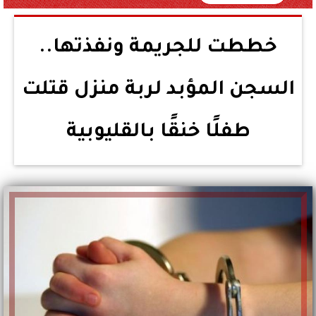
خططت للجريمة ونفذتها..
السجن المؤبد لربة منزل قتلت
طفلًا خنقًا بالقليوبية