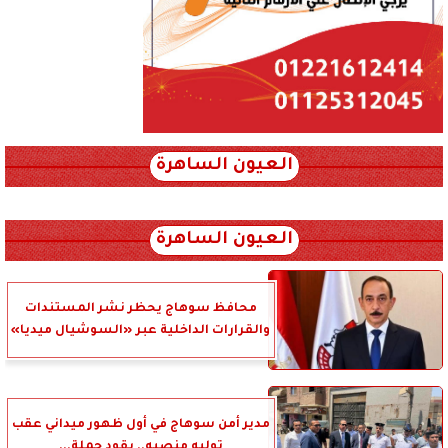
العيون الساهرة
xml_json/rss/~12.xml x0n not found
العيون الساهرة
محافظ سوهاج يحظر نشر المستندات
والقرارات الداخلية عبر «السوشيال ميديا»
مدير أمن سوهاج في أول ظهور ميداني عقب
توليه منصبه.. يقود حملة...