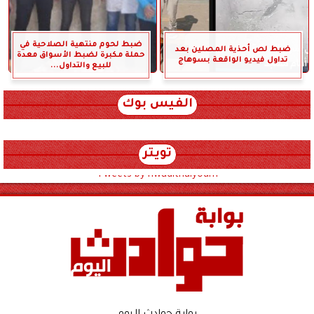
ضبط لحوم منتهية الصلاحية في
ضبط لص أحذية المصلين بعد
حملة مكبرة لضبط الأسواق معدة
تداول فيديو الواقعة بسوهاج
للبيع والتداول...
الفيس بوك
تويتر
Tweets by hwadithalyoum