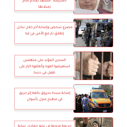
المدرسة.. مشهد صادم أمام
زميلاتها
مصرع شخص وإصابة آخر خلال تبادل
إطلاق نار مع الأمن في قنا
السجن المؤبد على متهمين
استعرضوا القوة وأطلقوا النار على
طفل في دشنا
إصابة سيدة بحروق بالغة إثر حريق
في مطبخ منزل بأسوان
جريمة مروعة في نجع حمادي: شابة