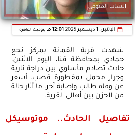
الشاب المتوفى
الإثنين، 1 ديسمبر 2025
12:01 مـ
بتوقيت القاهرة
شهدت قرية القمانة بمركز نجع
حمادي بمحافظة قنا، اليوم الاثنين،
حادث تصادم مأساوي بين دراجة نارية
وجرار محمل بمقطورة قصب، أسفر
عن وفاة طالب وإصابة آخر، ما أثار حالة
من الحزن بين أهالي القرية.
تفاصيل الحادث.. موتوسيكل