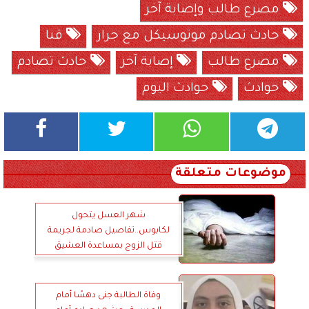
مصرع طالب وإصابة آخر
حادث تصادم موتوسيكل مع جرار
قنا
مصرع طالب
إصابة آخر
حادث تصادم
حوادث
حوادث اليوم
موضوعات متعلقة
شهر العسل يتحول
لكابوس..تفاصيل صادمة لجريمة
قتل الزوج بمساعدة العشيق
وفاة الطالبة جنى دهسًا أمام