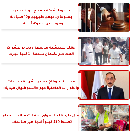
سقوط شبكة تصنيع مواد مخدرة
بسوهاج..حبس طبيبين و10 صيادلة
وموظفين بشركة أدوية...
حملة تفتيشية موسعة وتحرير عشرات
المحاضر لضمان سلامة الأغذية بجرجا
محافظ سوهاج يحظر نشر المستندات
والقرارات الداخلية عبر «السوشيال ميديا»
قبل طرحها بالأسواق.. حملات سلامة الغذاء
تضبط 530 كيلو أغذية غير صالحة...