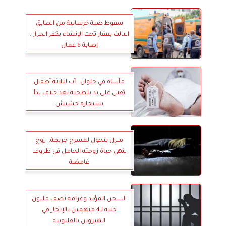
سقوط صبة خرسانية من الطابق
الثالث بعقار تحت الإنشاء بكفر الجزار..
إصابة 6 عمال
مأساة في حلوان.. أب لثلاثة أطفال
يُقتل على يد بلطجية بعد خلاف بدأ
بسيجارة حشيش
منزل يتحول لمسرح جريمة.. زوج
ينهي حياة زوجته الحامل في ظروف
غامضة
السجن المؤبد وغرامة نصف مليون
جنيه لـ4 متهمين بالإتجار في
الهيروين بالقليوبية