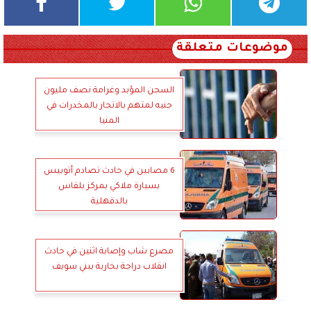
موضوعات متعلقة
السجن المؤبد وغرامة نصف مليون
جنيه لمتهم بالاتجار بالمخدرات في
المنيا
6 مصابين في حادث تصادم أتوبيس
بسيارة ملاكي بمركز بلقاس
بالدقهلية
مصرع شاب وإصابة اثنين في حادث
انقلاب دراجة بخارية ببني سويف