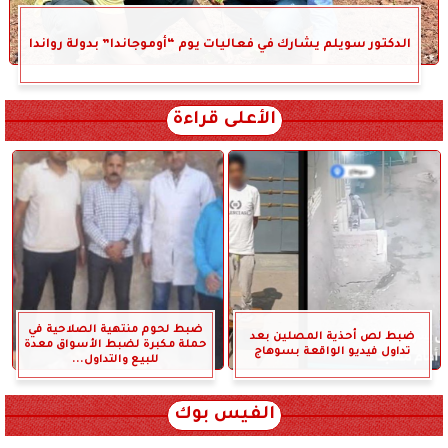
الدكتور سويلم يشارك في فعاليات يوم “أوموجاندا” بدولة رواندا
الأعلى قراءة
ضبط لحوم منتهية الصلاحية في
ضبط لص أحذية المصلين بعد
حملة مكبرة لضبط الأسواق معدة
تداول فيديو الواقعة بسوهاج
للبيع والتداول...
الفيس بوك