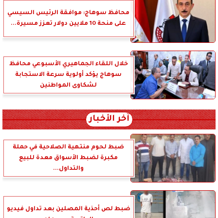
محافظ سوهاج: موافقة الرئيس السيسي
على منحة 10 ملايين دولار تعزز مسيرة...
خلال اللقاء الجماهيري الأسبوعي محافظ
سوهاج يؤكد أولوية سرعة الاستجابة
لشكاوى المواطنين
آخر الأخبار
ضبط لحوم منتهية الصلاحية في حملة
مكبرة لضبط الأسواق معدة للبيع
والتداول...
ضبط لص أحذية المصلين بعد تداول فيديو