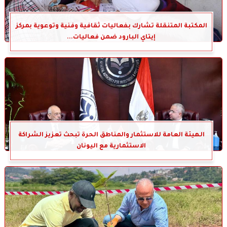
المكتبة المتنقلة تشارك بفعاليات ثقافية وفنية وتوعوية بمركز
إيتاي البارود ضمن فعاليات...
الهيئة العامة للاستثمار والمناطق الحرة تبحث تعزيز الشراكة
الاستثمارية مع اليونان