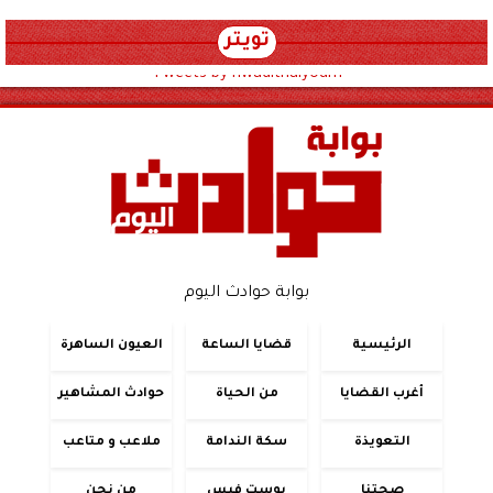
تويتر
Tweets by hwadithalyoum
بوابة حوادث اليوم
الرئيسية
قضايا الساعة
العيون الساهرة
أغرب القضايا
من الحياة
حوادث المشاهير
التعويذة
سكة الندامة
ملاعب و متاعب
صحتنا
بوست فيس
من نحن