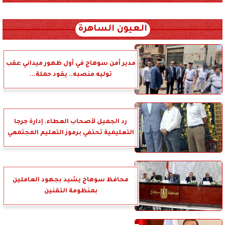
xml_json/rss/~12.xml x0n not found
العيون الساهرة
مدير أمن سوهاج في أول ظهور ميداني عقب
توليه منصبه.. يقود حملة...
رد الجميل لأصحاب العطاء. إدارة جرجا
التعليمية تحتفي برموز التعليم المجتمعي
محافظ سوهاج يشيد بجهود العاملين
بمنظومة التقنين