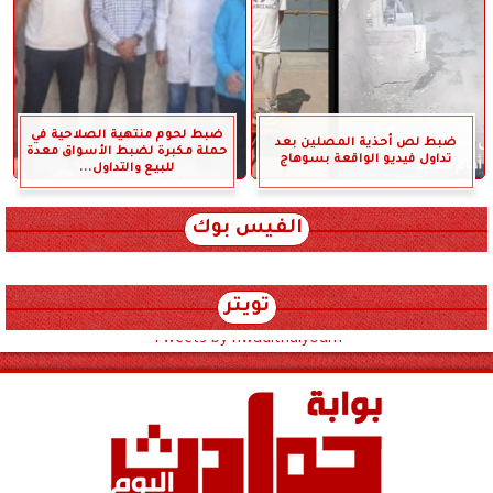
ضبط لحوم منتهية الصلاحية في
ضبط لص أحذية المصلين بعد
حملة مكبرة لضبط الأسواق معدة
تداول فيديو الواقعة بسوهاج
للبيع والتداول...
الفيس بوك
تويتر
Tweets by hwadithalyoum