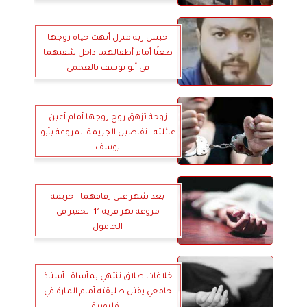
حبس ربة منزل أنهت حياة زوجها
طعنًا أمام أطفالهما داخل شقتهما
في أبو يوسف بالعجمي
زوجة تزهق روح زوجها أمام أعين
عائلته.. تفاصيل الجريمة المروعة بأبو
يوسف
بعد شهر على زفافهما.. جريمة
مروعة تهز قرية 11 الحفير في
الحامول
خلافات طلاق تنتهي بمأساة.. أستاذ
جامعي يقتل طليقته أمام المارة في