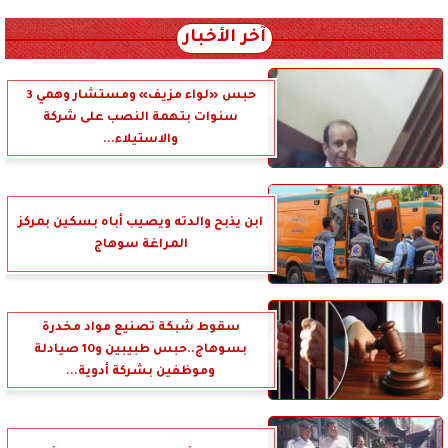
آخر الأخبار
حبس «لواء مزيف» ومستشار وهمي 3
سنوات بتهمة النصب على شركة
والاستيلاء...
ابن يذبح والدته ويصيب أباه بسكين بمركز
المراغة سوهاج
سقوط شبكة تصنيع مواد مخدرة
بسوهاج..حبس طبيبين و10 صيادلة
وموظفين بشركة أدوية...