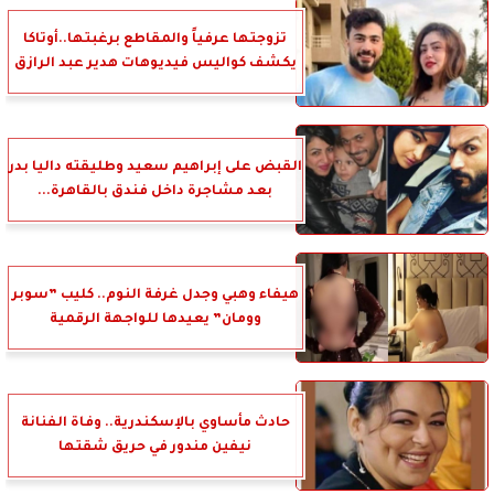
تزوجتها عرفياً والمقاطع برغبتها..أوتاكا
يكشف كواليس فيديوهات هدير عبد الرازق
القبض على إبراهيم سعيد وطليقته داليا بدر
بعد مشاجرة داخل فندق بالقاهرة...
هيفاء وهبي وجدل غرفة النوم.. كليب ”سوبر
وومان” يعيدها للواجهة الرقمية
حادث مأساوي بالإسكندرية.. وفاة الفنانة
نيفين مندور في حريق شقتها