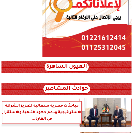
العيون الساهرة
xml_json/rss/~12.xml x0n not found
حوادث المشاهير
مباحثات مصرية سنغالية لتعزيز الشراكة
الاستراتيجية ودعم جهود التنمية والاستقرار
في القارة...