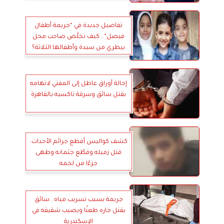
تفاصيل جديدة في “جريمة أطفال
فيصل”.. كيف تخلّص صاحب محل
بيطري من سيدة وأطفالها الثلاثة؟
إحالة أوراق عاطل إلى المفتي لاتهامه
بقتل سائق وسرقة تاكسيه بالقاهرة
كشف كواليس أفظع جرائم الأحداث:
قتل زميله وقطّع جثمانه وطهى
جزءًا من لحمه
جريمة بسبب تسريب مياه.. سائق
يقتل جاره طعنًا ويصيب شقيقه في
الإسكندرية