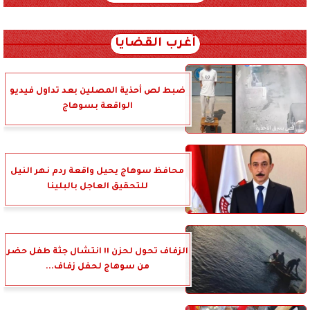
xml_json/rss/~12.xml x0n not found
أغرب القضايا
ضبط لص أحذية المصلين بعد تداول فيديو
الواقعة بسوهاج
محافظ سوهاج يحيل واقعة ردم نهر النيل
للتحقيق العاجل بالبلينا
الزفاف تحول لحزن !! انتشال جثة طفل حضر
من سوهاج لحفل زفاف...