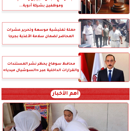
وموظفين بشركة أدوية...
حملة تفتيشية موسعة وتحرير عشرات
المحاضر لضمان سلامة الأغذية بجرجا
محافظ سوهاج يحظر نشر المستندات
والقرارات الداخلية عبر «السوشيال ميديا»
أهم الأخبار