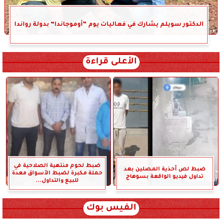
الدكتور سويلم يشارك في فعاليات يوم “أوموجاندا” بدولة رواندا
الأعلى قراءة
ضبط لحوم منتهية الصلاحية في
ضبط لص أحذية المصلين بعد
حملة مكبرة لضبط الأسواق معدة
تداول فيديو الواقعة بسوهاج
للبيع والتداول...
الفيس بوك