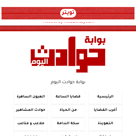
تويتر
Tweets by hwadithalyoum
بوابة حوادث اليوم
الرئيسية
قضايا الساعة
العيون الساهرة
أغرب القضايا
من الحياة
حوادث المشاهير
التعويذة
سكة الندامة
ملاعب و متاعب