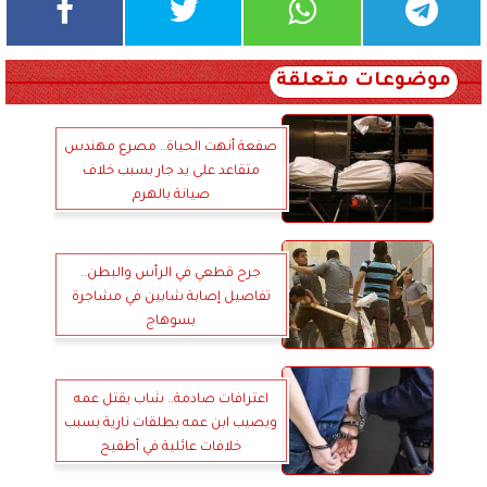
موضوعات متعلقة
صفعة أنهت الحياة.. مصرع مهندس
متقاعد على يد جار بسبب خلاف
صيانة بالهرم
جرح قطعي في الرأس والبطن..
تفاصيل إصابة شابين في مشاجرة
بسوهاج
اعترافات صادمة.. شاب يقتل عمه
ويصيب ابن عمه بطلقات نارية بسبب
خلافات عائلية في أطفيح