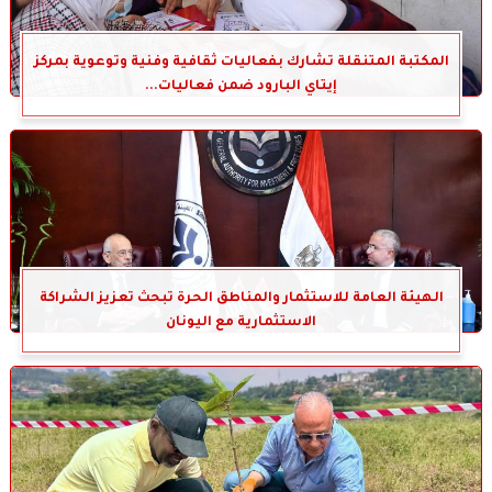
المكتبة المتنقلة تشارك بفعاليات ثقافية وفنية وتوعوية بمركز
إيتاي البارود ضمن فعاليات...
الهيئة العامة للاستثمار والمناطق الحرة تبحث تعزيز الشراكة
الاستثمارية مع اليونان