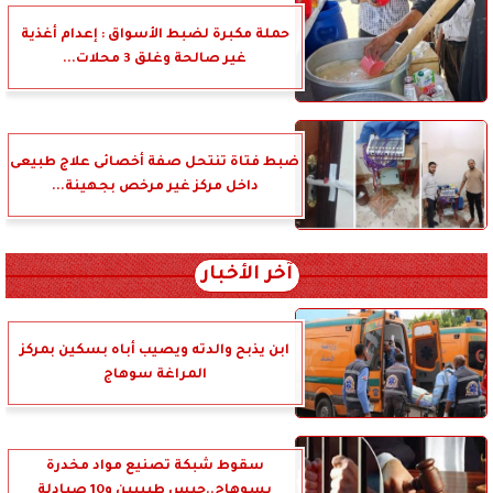
حملة مكبرة لضبط الأسواق : إعدام أغذية
غير صالحة وغلق 3 محلات...
ضبط فتاة تنتحل صفة أخصائى علاج طبيعى
داخل مركز غير مرخص بجهينة...
آخر الأخبار
ابن يذبح والدته ويصيب أباه بسكين بمركز
المراغة سوهاج
سقوط شبكة تصنيع مواد مخدرة
بسوهاج..حبس طبيبين و10 صيادلة