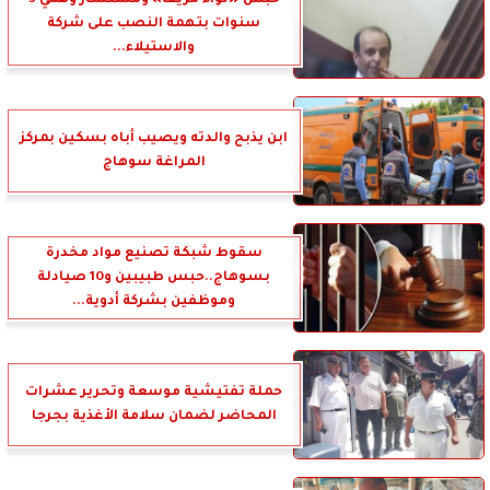
حبس «لواء مزيف» ومستشار وهمي 3
سنوات بتهمة النصب على شركة
والاستيلاء...
ابن يذبح والدته ويصيب أباه بسكين بمركز
المراغة سوهاج
سقوط شبكة تصنيع مواد مخدرة
بسوهاج..حبس طبيبين و10 صيادلة
وموظفين بشركة أدوية...
حملة تفتيشية موسعة وتحرير عشرات
المحاضر لضمان سلامة الأغذية بجرجا