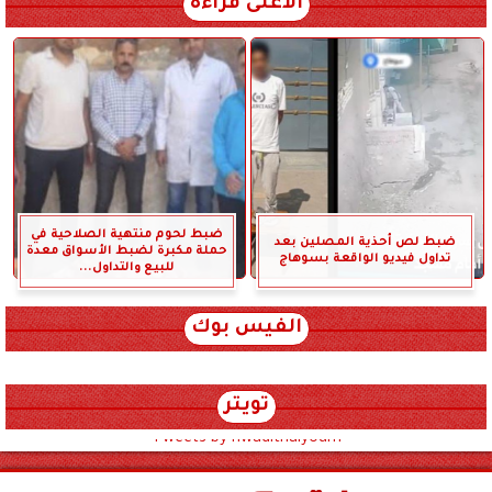
الأعلى قراءة
ضبط لحوم منتهية الصلاحية في
ضبط لص أحذية المصلين بعد
حملة مكبرة لضبط الأسواق معدة
تداول فيديو الواقعة بسوهاج
للبيع والتداول...
الفيس بوك
تويتر
Tweets by hwadithalyoum