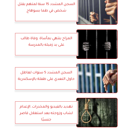
السجن المشدد 15 سنة لمتهم بقتل
شخص في طما بسوهاج
المزاح ينتهي بمأساة: وفاة طالب
على يد زميله بالمدرسة
السجن المشدد 5 سنوات لعاطل
حاول التعدي على طفلة بالإسكندرية
تهديد بالفيديو والمخدرات..الإعدام
لشاب وزوجته بعد استغلال قاصر
جنسيًا