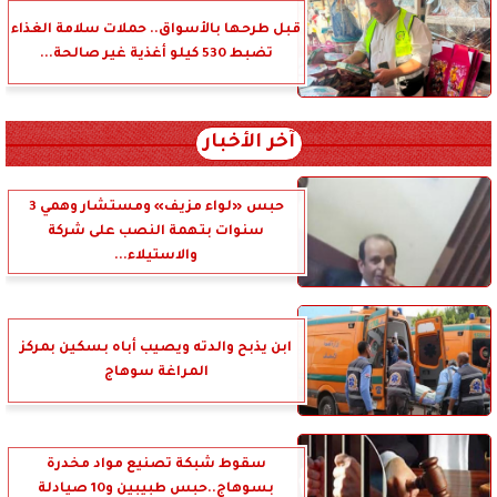
قبل طرحها بالأسواق.. حملات سلامة الغذاء
تضبط 530 كيلو أغذية غير صالحة...
آخر الأخبار
حبس «لواء مزيف» ومستشار وهمي 3
سنوات بتهمة النصب على شركة
والاستيلاء...
ابن يذبح والدته ويصيب أباه بسكين بمركز
المراغة سوهاج
سقوط شبكة تصنيع مواد مخدرة
بسوهاج..حبس طبيبين و10 صيادلة