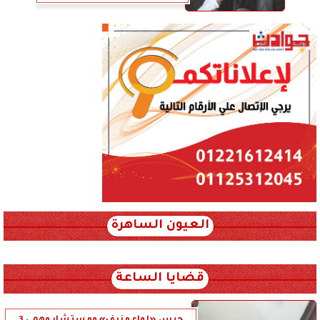
العيون الساهرة
xml_json/rss/~12.xml x0n not found
قضايا الساعة