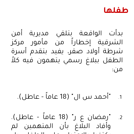
طفلها
بدأت الواقعة بتلقي مديرية أمن
الشرقية إخطاراً من مأمور مركز
شرطة أولاد صقر، يفيد بتقدم أسرة
الطفل ببلاغ رسمي يتهمون فيه كلاً
من:
"أحمد س ال" (18 عاماً - عاطل).
"رمضان ع ر" (18 عاماً - عاطل).
وأفاد البلاغ بأن المتهمين لم