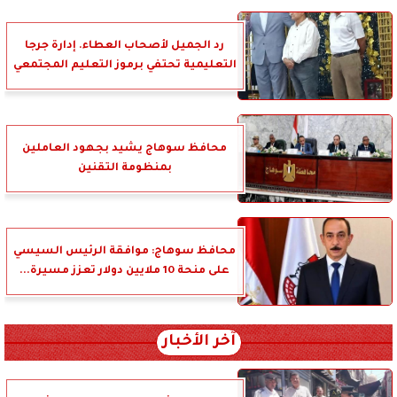
رد الجميل لأصحاب العطاء. إدارة جرجا
التعليمية تحتفي برموز التعليم المجتمعي
محافظ سوهاج يشيد بجهود العاملين
بمنظومة التقنين
محافظ سوهاج: موافقة الرئيس السيسي
على منحة 10 ملايين دولار تعزز مسيرة...
آخر الأخبار