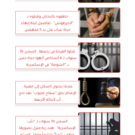
خطفوه بالتحايل وقتلوه بـ
”الخرطوش”.. تفاصيل ليلة إنهاء
حياة شاب على يد 5 متهمين
بالخانكة
قتلوا الفرحة في رحمها.. السجن 10
سنوات لـ 4 أشخاص أنهوا حياة جنين
بـ ”الشومة” في الإسكندرية
عندما يتحول السكن إلى مقبرة..
الإعدام بحق ”سفاح قليوب” بعد ذبح
أب لأبنائه الأربعة
السجن 10 سنوات لـ ”ذئب
الإسكندرية”.. هدد ربة منزل بصورها
وطلب ”ثمناً” صادماً مقابل الستر!