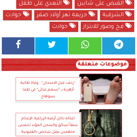
القبض على شابين
التعدي على طفل
الشرقية
جريمة تهز أولاد صقر
حوادث
فخ وصور للابتزاز
حوادث
موضوعات متعلقة
”رحلت قبل الامتحان”.. وفاة طالبة
أزهرية بـ ”تسمم غذائي” في طما
بسوهاج
اغتاله داخل أرضه الزراعية..الإعدام
شنقاً لسائق والسجن المؤبد لخمس
متهمين بقتل شخص بالقليوبية