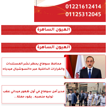
العيون الساهرة
xml_json/rss/~12.xml x0n not found
العيون الساهرة
محافظ سوهاج يحظر نشر المستندات
والقرارات الداخلية عبر «السوشيال ميديا»
مدير أمن سوهاج في أول ظهور ميداني عقب
توليه منصبه.. يقود حملة...