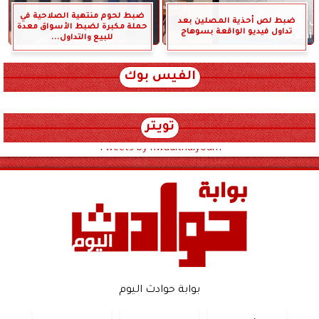
ضبط لحوم منتهية الصلاحية في
ضبط لص أحذية المصلين بعد
حملة مكبرة لضبط الأسواق معدة
تداول فيديو الواقعة بسوهاج
للبيع والتداول...
الفيس بوك
تويتر
Tweets by hwadithalyoum
بوابة حوادث اليوم